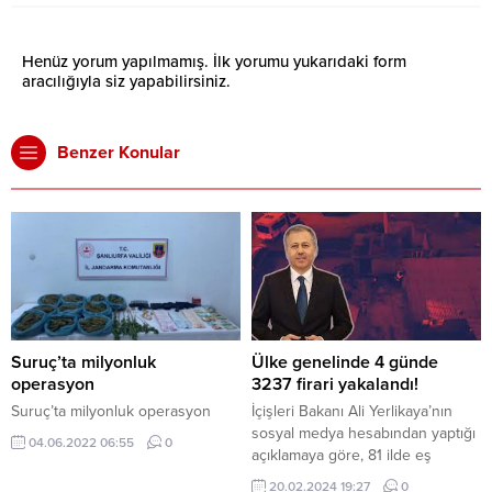
Henüz yorum yapılmamış. İlk yorumu yukarıdaki form
aracılığıyla siz yapabilirsiniz.
Benzer Konular
Suruç’ta milyonluk
Ülke genelinde 4 günde
operasyon
3237 firari yakalandı!
Suruç’ta milyonluk operasyon
İçişleri Bakanı Ali Yerlikaya’nın
sosyal medya hesabından yaptığı
04.06.2022 06:55
0
açıklamaya göre, 81 ilde eş
zamanlı olarak gerçekleştirilen
20.02.2024 19:27
0