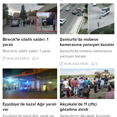
“Çember-12 Operasyonları”nda 4
gün içinde 3 bin 237 firari
yakalandı. Operasyonlar, İl
Jandarma Komutanlıkları, İl
Emniyet Müdürlükleri ve Sahil
Güvenlik Komutanlığımızca 81 il
genelinde arama kaydı olanlara
yönelik olarak gerçekleştirildi.
Birecik’te silahlı saldırı: 1
Şanlıurfa’da mobese
Firariler yol aramalarında, ev...
yaralı
kamerasına yansıyan kazalar
Birecik'te silahlı saldırı: 1 yaralı
Şanlıurfa'da mobese kamerasına
yansıyan kazalar
16.10.2023 09:12
0
14.06.2022 09:45
0
Eyyübiye’de kaza! Ağır yaralı
Akçakale’de 11 çiftçi
var
gözaltına alındı
Eyyübiye'de kaza! Ağır yaralı var
Şanlıurfa’nın Akçakale ilçesinde,