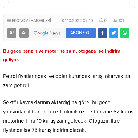
EKONOMİ HABERLERİ
04.10.2022 07:40
0
101
A
A
+
-
ABONE OL
Bu gece ben
zin ve motorine zam, otogaza ise indirim
geliyor.
Petrol fiyatlarındaki ve dolar kurundaki artış, akaryakıtta
zam getirdi.
Sektör kaynaklarının aktardığına göre, bu gece
yarısından itibaren geçerli olmak üzere benzine 62 kuruş,
motorine 1 lira 10 kuruş zam gelecek. Otogazın litre
fiyatında ise 75 kuruş indirim olacak.