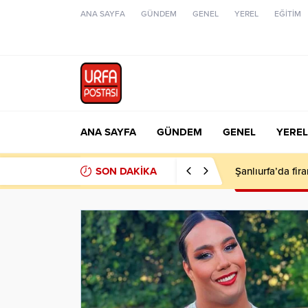
ANA SAYFA
GÜNDEM
GENEL
YEREL
EĞİTİM
ANA SAYFA
GÜNDEM
GENEL
YEREL
SON DAKİKA
Şanlıurfa’da fir