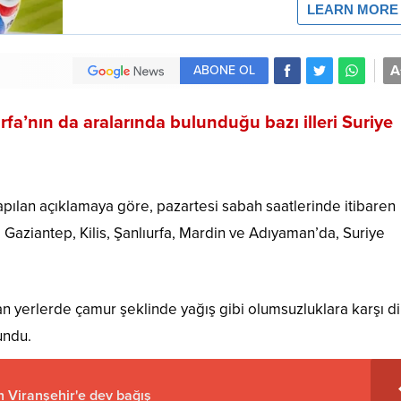
A
ABONE OL
fa’nın da aralarında bulunduğu bazı illeri Suriye
ılan açıklamaya göre, pazartesi sabah saatlerinde itibaren
aziantep, Kilis, Şanlıurfa, Mardin ve Adıyaman’da, Suriye
n yerlerde çamur şeklinde yağış gibi olumsuzluklara karşı di
undu.
 Viranşehir'e dev bağış