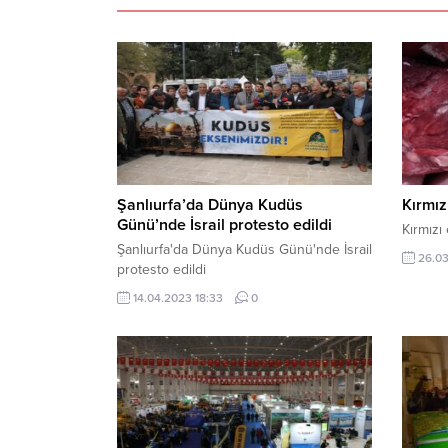
Şanlıurfa’da Dünya Kudüs
Kırmız
Günü’nde İsrail protesto edildi
Kırmızı 
Şanlıurfa'da Dünya Kudüs Günü'nde İsrail
26.03
protesto edildi
14.04.2023 18:33
0