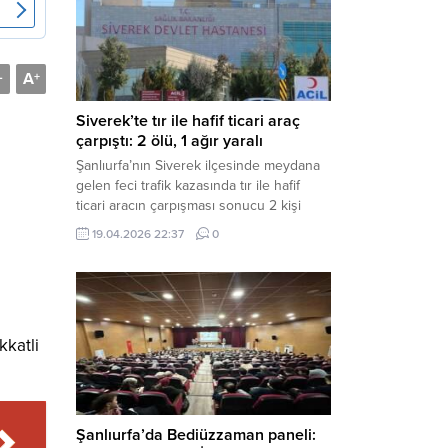
Müdürlüğü tarafından yapılan açıklamaya
göre; İl...
A
-
+
Siverek’te tır ile hafif ticari araç
çarpıştı: 2 ölü, 1 ağır yaralı
Şanlıurfa’nın Siverek ilçesinde meydana
gelen feci trafik kazasında tır ile hafif
ticari aracın çarpışması sonucu 2 kişi
yaşamını yitirdi, 1 kişi ise ağır yaralandı.
19.04.2026 22:37
0
Haber Merkezi – Siverek-Adıyaman kara
yolunda seyir halindeki araçların
çarpışması sonucu meydana gelen
kazada can pazarı yaşandı. Kafa Kafaya
Çarpıştılar Edinilen bilgilere göre,
kkatli
Hüseyin Çelik (29)...
Şanlıurfa’da Bediüzzaman paneli: