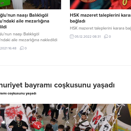
ğlu’nun naaşı Balıklıgöl
HSK mazeret taleplerini kara
u’ndaki aile mezarlığına
bağladı
ildi
HSK mazeret taleplerini karara ba
lu’nun naaşı Balıklıgöl
05.12.2022 08:31
0
'ndaki aile mezarlığına nakledildi
.2021 16:48
0
huriyet bayramı coşkusunu yaşadı
yramı coşkusunu yaşadı