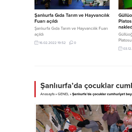
Şanlıurfa Gıda Tarım ve Hayvancılık
Güllüo
Fuarı açıldı
Platos
nakled
Şanlıurfa Gıda Tarım ve Hayvancılık Fuarı
açıldı
Güllüoğ
Platosu
16.02.2022 19:52
0
03.12
Şanlıurfa’da çocuklar cum
Anasayfa
»
GENEL
»
Şanlıurfa’da çocuklar cumhuriyet ba