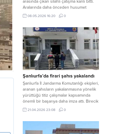
arasında çıkan silahlı çatışma kanlı bitti.
Aralarında daha önceden husumet
olduğu öğrenilen tarafların kavgası
08.05.2026 16:20
0
neticesinde 3 kişi olay yerinde yaşamını
yitirdi. Haber Merkezi – Olay, Haliliye
ilçesine bağlı kırsal Konaç Mahallesi’nde
meydana geldi. Edinilen bilgilere göre,
aralarında husumet bulunan iki grup
arasında henüz belirlenemeyen bir...
Şanlıurfa’da firari şahıs yakalandı
Şanlıurfa İl Jandarma Komutanlığı ekipleri,
aranan şahısların yakalanmasına yönelik
yürüttüğü titiz çalışmalar kapsamında
önemli bir başarıya daha imza attı. Birecik
ilçesinde düzenlenen operasyonla,
21.04.2026 23:08
0
hakkında kesinleşmiş hapis cezası
bulunan bir firari yakalanarak adalete
teslim edildi. Haber Merkezi – Şanlıurfa
Valiliği İl Basın ve Halkla İlişkiler