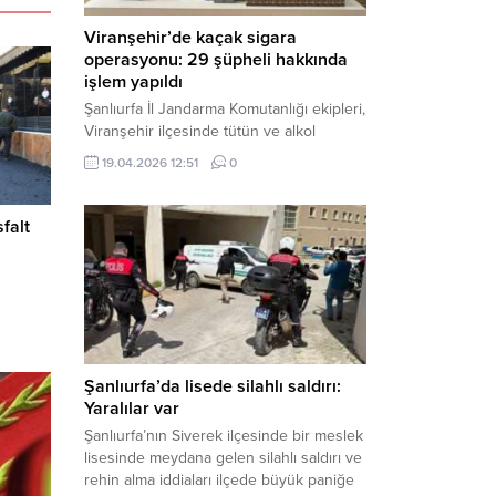
Viranşehir’de kaçak sigara
operasyonu: 29 şüpheli hakkında
işlem yapıldı
Şanlıurfa İl Jandarma Komutanlığı ekipleri,
Viranşehir ilçesinde tütün ve alkol
kaçakçılığına yönelik yürüttüğü kapsamlı
19.04.2026 12:51
0
çalışmalar neticesinde binlerce paket
gümrük kaçağı sigara ele geçirdi.
Operasyon kapsamında çok sayıda şahıs
falt
hakkında adli süreç başlatıldı. Haber
Merkezi – Şanlıurfa Valiliği bünyesinde İl
Jandarma Komutanlığı tarafından
gerçekleştirilen “Tütün ve Alkol
Kaçakçılarına Yönelik Çalışmalar” tüm...
Şanlıurfa’da lisede silahlı saldırı:
Yaralılar var
Şanlıurfa’nın Siverek ilçesinde bir meslek
lisesinde meydana gelen silahlı saldırı ve
rehin alma iddiaları ilçede büyük paniğe