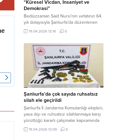
“Küresel Vicdan, İnsaniyet ve
Demokrasi”
Bediüzzaman Said Nursi’nin vefatının 64.
yılı dolayısıyla Şanlıurfa’da düzenlenen
panelde, günümüzün manevi ve
19.04.2026 13:16
0
toplumsal sorunlarına Risale-i Nur
perspektifiyle çözüm arandı. Karaköprü
Necmettin Cevheri Kültür Merkezi’nde
gerçekleştirilen “Küresel Vicdan,
İnsaniyet ve Demokrasi” başlıklı panel,
hürriyet, adalet ve hukuk vurgularıyla
yoğun katılıma sahne oldu. Haber
Merkezi – Bediüzzaman Eğitim Kültür ve
Sanat...
Şanlıurfa’da çok sayıda ruhsatsız
silah ele geçirildi
Şanlıurfa İl Jandarma Komutanlığı ekipleri,
yasa dışı ve ruhsatsız silahlanmaya karşı
yürüttüğü kararlı çalışmalar kapsamında
Bozova ilçesinde bir ikamete operasyon
19.04.2026 13:09
0
düzenledi. Yapılan aramada çok sayıda
uzun namlulu silah, tabanca ve