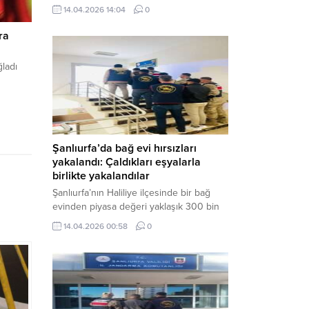
neden oldu. Olay yerine çok sayıda özel
14.04.2026 14:04
0
harekat polisi ve sağlık ekibi sevk
edilirken, saldırganı etkisiz hale getirme
ra
çalışmaları devam ediyor. Haber Merkezi
– Siverek ilçesi Hasan Çelebi
ğladı
Mahallesi’nde bulunan Ahmet Koyuncu
Mesleki...
Şanlıurfa’da bağ evi hırsızları
yakalandı: Çaldıkları eşyalarla
birlikte yakalandılar
Şanlıurfa’nın Haliliye ilçesinde bir bağ
evinden piyasa değeri yaklaşık 300 bin
TL olan eşyaları çalan şüpheliler,
14.04.2026 00:58
0
jandarmanın başarılı operasyonuyla
yakalandı. Olayla ilgili gözaltına alınan 3
şüpheliden 2’si tutuklanarak cezaevine
gönderildi. Haber Merkezi – Şanlıurfa İl
Jandarma Komutanlığı, “Faili Meçhul
Hırsızlık Olaylarının Aydınlatılmasına”