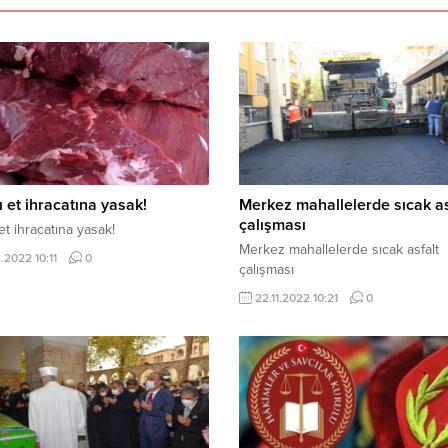
ı et ihracatına yasak!
Merkez mahallelerde sıcak as
çalışması
et ihracatına yasak!
Merkez mahallelerde sıcak asfalt
.2022 10:11
0
çalışması
22.11.2022 10:21
0