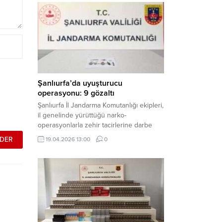
mühimmat ele geçirildi. Haber Merkezi –
Şanlıurfa Valiliği İl Basın ve Halkla İlişkiler
Müdürlüğü tarafından yapılan açıklamaya
göre; 17 Nisan...
Şanlıurfa’da uyuşturucu
operasyonu: 9 gözaltı
Şanlıurfa İl Jandarma Komutanlığı ekipleri,
il genelinde yürüttüğü narko-
operasyonlarla zehir tacirlerine darbe
indirdi. Üç ilçede eş zamanlı
19.04.2026 13:00
0
gerçekleştirilen faaliyetlerde çeşitli
uyuşturucu maddeler ele geçirilirken, 9
şüpheli hakkında adli işlem başlatıldı.
Haber Merkezi – Şanlıurfa Valiliği İl Basın
ve Halkla İlişkiler Müdürlüğü’nden yapılan
açıklamaya göre, İl Jandarma Komutanlığı
tarafından “Narkotik Suçlarla...