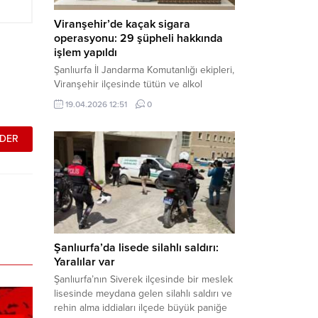
Viranşehir’de kaçak sigara
operasyonu: 29 şüpheli hakkında
işlem yapıldı
Şanlıurfa İl Jandarma Komutanlığı ekipleri,
Viranşehir ilçesinde tütün ve alkol
kaçakçılığına yönelik yürüttüğü kapsamlı
19.04.2026 12:51
0
çalışmalar neticesinde binlerce paket
gümrük kaçağı sigara ele geçirdi.
Operasyon kapsamında çok sayıda şahıs
hakkında adli süreç başlatıldı. Haber
Merkezi – Şanlıurfa Valiliği bünyesinde İl
Jandarma Komutanlığı tarafından
gerçekleştirilen “Tütün ve Alkol
Kaçakçılarına Yönelik Çalışmalar” tüm...
Şanlıurfa’da lisede silahlı saldırı:
Yaralılar var
Şanlıurfa’nın Siverek ilçesinde bir meslek
lisesinde meydana gelen silahlı saldırı ve
rehin alma iddiaları ilçede büyük paniğe