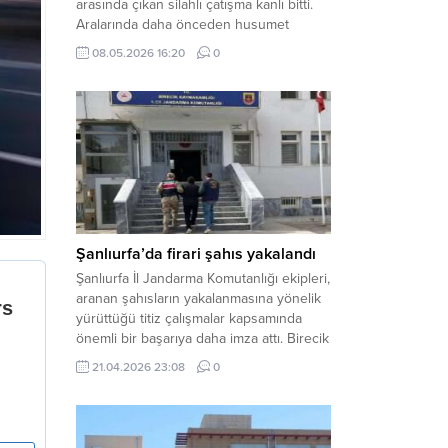
arasında çıkan silahlı çatışma kanlı bitti.
Aralarında daha önceden husumet
olduğu öğrenilen tarafların kavgası
08.05.2026 16:20
0
neticesinde 3 kişi olay yerinde yaşamını
yitirdi. Haber Merkezi – Olay, Haliliye
ilçesine bağlı kırsal Konaç Mahallesi’nde
meydana geldi. Edinilen bilgilere göre,
aralarında husumet bulunan iki grup
arasında henüz belirlenemeyen bir...
Şanlıurfa’da firari şahıs yakalandı
Şanlıurfa İl Jandarma Komutanlığı ekipleri,
aranan şahısların yakalanmasına yönelik
yürüttüğü titiz çalışmalar kapsamında
önemli bir başarıya daha imza attı. Birecik
ilçesinde düzenlenen operasyonla,
21.04.2026 23:08
0
hakkında kesinleşmiş hapis cezası
bulunan bir firari yakalanarak adalete
teslim edildi. Haber Merkezi – Şanlıurfa
Valiliği İl Basın ve Halkla İlişkiler