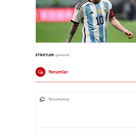
ETİKETLER:
şanlıurfa
Yorumlar