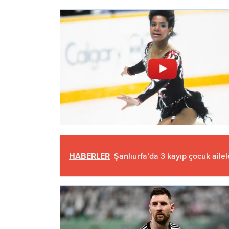
HABERLER
Şanlıurfa’da 3 kayıp çocuk ailel