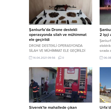
Şanlıurfa’da Drone destekli
Şanlıu
operasyonda silah ve mühimmat
2 işçi
ele geçirildi
Şanlıurf
DRONE DESTEKLİ OPERASYONDA
elektri
SİLAH VE MÜHİMMAT ELE GEÇİRİLDİ
sırada a
Yaralıla
14.04.2021 09:56
0
06.08
altına 
bugün ö
Yenişeh
Edinilen
işçi, m
onarım 
Siverek’te mahallede çıkan
Urfa’d