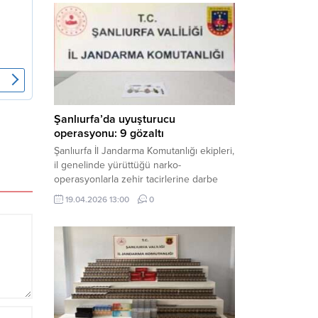
mühimmat ele geçirildi. Haber Merkezi –
Şanlıurfa Valiliği İl Basın ve Halkla İlişkiler
Müdürlüğü tarafından yapılan açıklamaya
göre; 17 Nisan...
Şanlıurfa’da uyuşturucu
operasyonu: 9 gözaltı
Şanlıurfa İl Jandarma Komutanlığı ekipleri,
il genelinde yürüttüğü narko-
operasyonlarla zehir tacirlerine darbe
indirdi. Üç ilçede eş zamanlı
19.04.2026 13:00
0
gerçekleştirilen faaliyetlerde çeşitli
uyuşturucu maddeler ele geçirilirken, 9
şüpheli hakkında adli işlem başlatıldı.
Haber Merkezi – Şanlıurfa Valiliği İl Basın
ve Halkla İlişkiler Müdürlüğü’nden yapılan
açıklamaya göre, İl Jandarma Komutanlığı
tarafından “Narkotik Suçlarla...