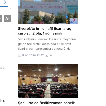
Müdürlüğü tarafından yapılan açıklamaya
göre; İl...
A
-
+
Siverek’te tır ile hafif ticari araç
çarpıştı: 2 ölü, 1 ağır yaralı
Şanlıurfa’nın Siverek ilçesinde meydana
gelen feci trafik kazasında tır ile hafif
ticari aracın çarpışması sonucu 2 kişi
yaşamını yitirdi, 1 kişi ise ağır yaralandı.
19.04.2026 22:37
0
Haber Merkezi – Siverek-Adıyaman kara
yolunda seyir halindeki araçların
üsü
çarpışması sonucu meydana gelen
kazada can pazarı yaşandı. Kafa Kafaya
Çarpıştılar Edinilen bilgilere göre,
Hüseyin Çelik (29)...
ırdı.
Şanlıurfa’da Bediüzzaman paneli: