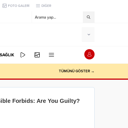
FOTO GALERİ
DİĞER
SAĞLIK
TÜMÜNÜ GÖSTER →