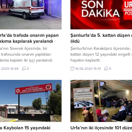
rfa’da trafoda onarım yapan
Şanlıurfa’da 5. kattan düşen
 akıma kapılarak yaralandı
öldü
a’nın Siverek ilçesinde, bir
Şanlıurfa'nın Karaköprü ilçesinde, 
k trafosunda onarım yaptıkları
kattan düşen 12 yaşındaki engelli
kıma kapılan iki işçi yaralandı.
hayatını kaybetti.
r, hastaneye kaldırılarak tedavi
.2025 16:48
0
16.06.2020 15:10
0
alındı. Haber Merkezi – Olay,
ğle saatlerinde Siverek ilçesi
ir Mahallesi’nde meydana geldi.
 bilgiye göre, İ.A. ve İ.K. isimli iki
ahalledeki bir elektrik trafosunda
çalışması yapıyordu. Çalışma...
a Kaybolan 15 yaşındaki
Urfa’nın iki ilçesinde 101 düz