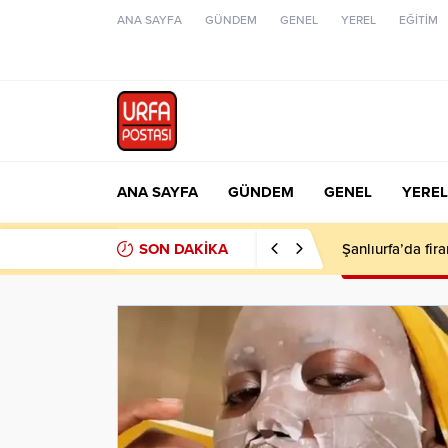
ANA SAYFA
GÜNDEM
GENEL
YEREL
EĞİTİM
ANA SAYFA
GÜNDEM
GENEL
YEREL
SON DAKİKA
Şanlıurfa’da fir