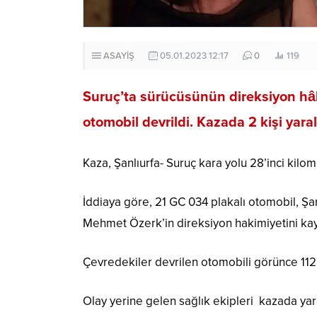
ASAYİŞ
05.01.2023 12:17
0
119
Suruç’ta sürücüsünün direksiyon hâ
otomobil devrildi. Kazada 2 kişi yara
Kaza, Şanlıurfa- Suruç kara yolu 28’inci kil
İddiaya göre, 21 GC 034 plakalı otomobil, Şan
Mehmet Özerk’in direksiyon hakimiyetini kay
Çevredekiler devrilen otomobili görünce 112
Olay yerine gelen sağlık ekipleri kazada yar