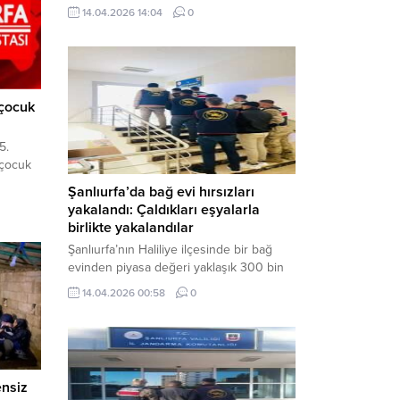
neden oldu. Olay yerine çok sayıda özel
14.04.2026 14:04
0
harekat polisi ve sağlık ekibi sevk
edilirken, saldırganı etkisiz hale getirme
çalışmaları devam ediyor. Haber Merkezi
– Siverek ilçesi Hasan Çelebi
Mahallesi’nde bulunan Ahmet Koyuncu
 çocuk
Mesleki...
5.
 çocuk
Şanlıurfa’da bağ evi hırsızları
yakalandı: Çaldıkları eşyalarla
birlikte yakalandılar
Şanlıurfa’nın Haliliye ilçesinde bir bağ
evinden piyasa değeri yaklaşık 300 bin
TL olan eşyaları çalan şüpheliler,
14.04.2026 00:58
0
jandarmanın başarılı operasyonuyla
yakalandı. Olayla ilgili gözaltına alınan 3
şüpheliden 2’si tutuklanarak cezaevine
gönderildi. Haber Merkezi – Şanlıurfa İl
Jandarma Komutanlığı, “Faili Meçhul
ensiz
Hırsızlık Olaylarının Aydınlatılmasına”