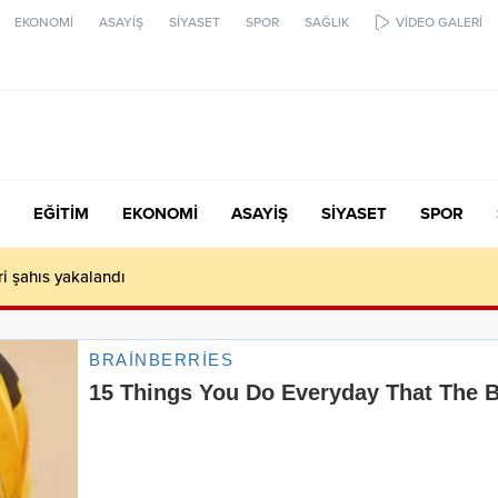
EKONOMİ
ASAYİŞ
SİYASET
SPOR
SAĞLIK
VİDEO GALERİ
EĞİTİM
EKONOMİ
ASAYİŞ
SİYASET
SPOR
ari şahıs yakalandı