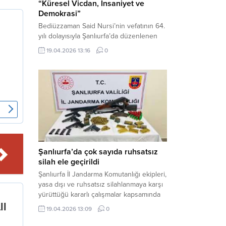
“Küresel Vicdan, İnsaniyet ve
Demokrasi”
Bediüzzaman Said Nursi’nin vefatının 64.
yılı dolayısıyla Şanlıurfa’da düzenlenen
panelde, günümüzün manevi ve
19.04.2026 13:16
0
toplumsal sorunlarına Risale-i Nur
perspektifiyle çözüm arandı. Karaköprü
Necmettin Cevheri Kültür Merkezi’nde
gerçekleştirilen “Küresel Vicdan,
İnsaniyet ve Demokrasi” başlıklı panel,
hürriyet, adalet ve hukuk vurgularıyla
yoğun katılıma sahne oldu. Haber
Merkezi – Bediüzzaman Eğitim Kültür ve
Sanat...
Şanlıurfa’da çok sayıda ruhsatsız
silah ele geçirildi
Şanlıurfa İl Jandarma Komutanlığı ekipleri,
yasa dışı ve ruhsatsız silahlanmaya karşı
yürüttüğü kararlı çalışmalar kapsamında
Bozova ilçesinde bir ikamete operasyon
19.04.2026 13:09
0
düzenledi. Yapılan aramada çok sayıda
uzun namlulu silah, tabanca ve