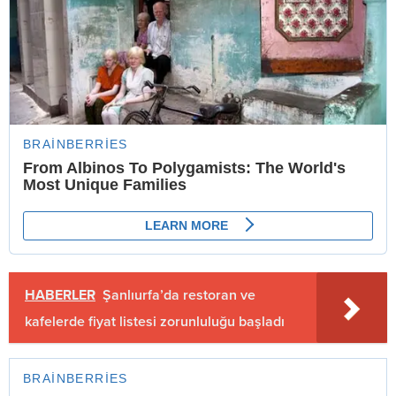
HABERLER
Şanlıurfa’da restoran ve
kafelerde fiyat listesi zorunluluğu başladı