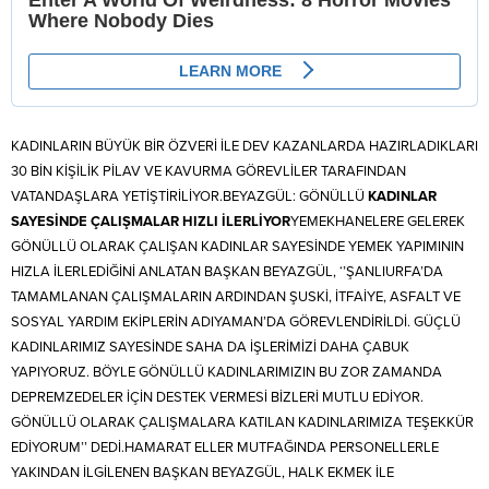
KADINLARIN BÜYÜK BİR ÖZVERİ İLE DEV KAZANLARDA HAZIRLADIKLARI
30 BİN KİŞİLİK PİLAV VE KAVURMA GÖREVLİLER TARAFINDAN
VATANDAŞLARA YETİŞTİRİLİYOR.BEYAZGÜL: GÖNÜLLÜ
KADINLAR
SAYESİNDE ÇALIŞMALAR HIZLI İLERLİYOR
YEMEKHANELERE GELEREK
GÖNÜLLÜ OLARAK ÇALIŞAN KADINLAR SAYESİNDE YEMEK YAPIMININ
HIZLA İLERLEDİĞİNİ ANLATAN BAŞKAN BEYAZGÜL, ‘’ŞANLIURFA’DA
TAMAMLANAN ÇALIŞMALARIN ARDINDAN ŞUSKİ, İTFAİYE, ASFALT VE
SOSYAL YARDIM EKİPLERİN ADIYAMAN’DA GÖREVLENDİRİLDİ. GÜÇLÜ
KADINLARIMIZ SAYESİNDE SAHA DA İŞLERİMİZİ DAHA ÇABUK
YAPIYORUZ. BÖYLE GÖNÜLLÜ KADINLARIMIZIN BU ZOR ZAMANDA
DEPREMZEDELER İÇİN DESTEK VERMESİ BİZLERİ MUTLU EDİYOR.
GÖNÜLLÜ OLARAK ÇALIŞMALARA KATILAN KADINLARIMIZA TEŞEKKÜR
EDİYORUM’’ DEDİ.HAMARAT ELLER MUTFAĞINDA PERSONELLERLE
YAKINDAN İLGİLENEN BAŞKAN BEYAZGÜL, HALK EKMEK İLE