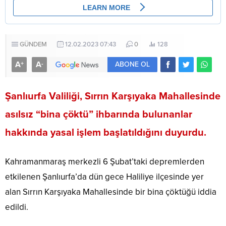
GÜNDEM
12.02.2023 07:43
0
128
A
A
+
-
ABONE OL
Şanlıurfa Valiliği, Sırrın Karşıyaka Mahallesinde
asılsız “bina çöktü” ihbarında bulunanlar
hakkında yasal işlem başlatıldığını duyurdu.
Kahramanmaraş merkezli 6 Şubat’taki depremlerden
etkilenen Şanlıurfa’da dün gece Haliliye ilçesinde yer
alan Sırrın Karşıyaka Mahallesinde bir bina çöktüğü iddia
edildi.