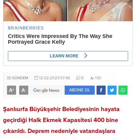
GÜNDEM
12.02.2023 07:40
0
130
A
A
+
-
ABONE OL
Şanlıurfa Büyükşehir Belediyesinin hayata
geçirdiği Halk Ekmek Kapasitesi 400 bine
çıkarıldı. Deprem nedeniyle vatandaşlara