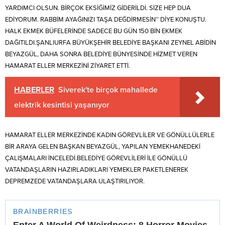
YARDIMCI OLSUN. BİRÇOK EKSİĞİMİZ GİDERİLDİ. SİZE HEP DUA
EDİYORUM. RABBİM AYAĞINIZI TAŞA DEĞDİRMESİN’’ DİYE KONUŞTU.
HALK EKMEK BÜFELERİNDE SADECE BU GÜN 150 BİN EKMEK
DAĞITILDI.ŞANLIURFA BÜYÜKŞEHİR BELEDİYE BAŞKANI ZEYNEL ABİDİN
BEYAZGÜL, DAHA SONRA BELEDİYE BÜNYESİNDE HİZMET VEREN
HAMARAT ELLER MERKEZİNİ ZİYARET ETTİ.
HABERLER
Siverek'te birçok mahallede
elektrik kesintisi yaşanıyor
HAMARAT ELLER MERKEZİNDE KADIN GÖREVLİLER VE GÖNÜLLÜLERLE
BİR ARAYA GELEN BAŞKAN BEYAZGÜL, YAPILAN YEMEKHANEDEKİ
ÇALIŞMALARI İNCELEDİ.BELEDİYE GÖREVLİLERİ İLE GÖNÜLLÜ
VATANDAŞLARIN HAZIRLADIKLARI YEMEKLER PAKETLENEREK
DEPREMZEDE VATANDAŞLARA ULAŞTIRILIYOR.