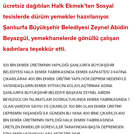
ücretsiz dağıtılan Halk Ekmek’ten Sosyal
tesislerde dürüm yemekler hazırlanıyor.
Şanlıurfa Büyükşehir Belediyesi Zeynel Abidin
Beyazgül, yemekhanelerde gönüllü çalışan
kadınlara teşekkür etti.
100 BİN EKMEK ÜRETİMİNİN YAPILDIĞI ŞANLIURFA BÜYÜKŞEHİR
BELEDİYESİ HALK EKMEK FABRİKASINDA EKMEK KAPASİTESİ 3 KATINA
ÇIKARILARAK 400 BİN EKMEK ÜRETİMİ YAPILIYOR.DEPREM NEDENİYLE
VATANDAŞLARIN EKMEK İHTİYACINI KOLAYLAŞTIRMAK ADINA
ŞANLIURFA BÜYÜKŞEHİR BELEDİYE BAŞKANI ZEYNEL ABİDİN
BEYAZGÜL’ÜN TALİMATLARI DOĞRULTUSUNDA EKMEK FABRİKASINDA 1
OLAN VARDİYA SAYISI 3’E ÇIKARILDI. 100 BİN OLAN EKMEK ÜRETİMİ
DEPREMİN YAŞANDIĞI İLK GÜNDEN BU YANA 400 BİNE ÇIKARILDI.400
BİN EKMEK ÜRETİMİNİN YAPILDIĞI HALK EKMEK FABRİKASINDA
ÜRETİLEN EKMEKLER GÖREVLİLER TARAFINDAN BAŞTA DEPREMDEN