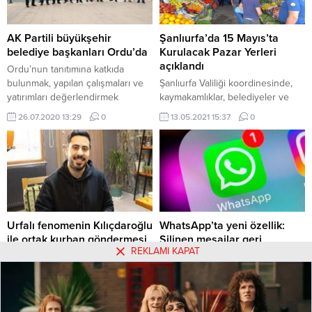
Fakültesi Hastanesi, 15 Şubat
2016 tarihinde Osmanbey
Kampüsü’ne taşınarak burada
AK Partili büyükşehir
Şanlıurfa’da 15 Mayıs’ta
hizmet vermeye başlamıştı.
belediye başkanları Ordu’da
Kurulacak Pazar Yerleri
Taşınmanın ardından...
açıklandı
Ordu’nun tanıtımına katkıda
bulunmak, yapılan çalışmaları ve
Şanlıurfa Valiliği koordinesinde,
yatırımları değerlendirmek
kaymakamlıklar, belediyeler ve
amacıyla Ordu Büyükşehir
semt pazarcıları esnaf
26.07.2020 13:29
0
13.05.2021 15:37
0
Belediye Başkanı Mehmet Hilmi
temsilcilerinin katılımıyla
Güler’in davetiyle 10 büyükşehir
belirlenen 15 Mayıs 2021 günü
belediye başkanı Ordu’ya geldi.
kurulacak pazar yerleri açıklandı.
Urfalı fenomenin Kılıçdaroğlu
WhatsApp’ta yeni özellik:
ile ortak kurban göndermesi
Silinen mesajlar geri
REKLAMI KAPAT
getirilebilecek
Urfalı fenomenin Kılıçdaroğlu ile
ortak kurban göndermesi
WhatsApp'ta yeni özellik: Silinen
mesajlar geri getirilebilecek
09.07.2022 15:51
0
21.12.2022 07:00
0