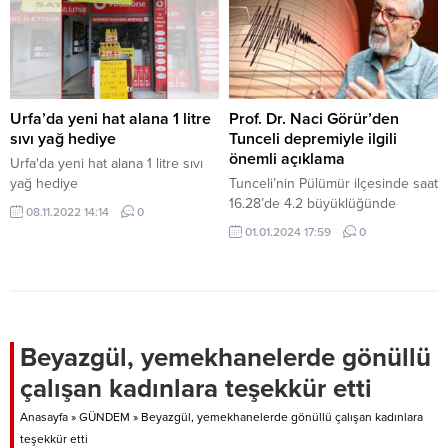
nitelendirilen deprem felaketinin
Toplantı Salonunda, Vali Abdullah
1. Yıldönümünde bir dizi
Erin’in katılımıyla gerçekleştirilin
ziyaretlerde bulunmak için
etkinlikte, Şanlıurfa İli Kültür Eğitim
Şanlıurfa’ya geldi. Bakan
Sanat ve Araştırma Vakfınca
Bayraktar, Şanlıurfa Valisi Hasan
(ŞURKAV) hazırlanan mobil
Şıldak’ı ziyaret ederek hatıra
uygulama hizmete sunuldu. Dijital
Urfa’da yeni hat alana 1 litre
Prof. Dr. Naci Görür’den
defterini imzaladı ve daha sonra
marketlerde “Kültür Bilgi
sıvı yağ hediye
Tunceli depremiyle ilgili
Valilik...
Yarışması” adıyla indirilebilen
önemli açıklama
Urfa'da yeni hat alana 1 litre sıvı
mobil uygulama ile
yağ hediye
Tunceli’nin Pülümür ilçesinde saat
başta Şanlıurfalılar olmak üzere
16.28’de 4.2 büyüklüğünde
08.11.2022 14:14
0
ülkedeki herkesin
deprem meydana geldi. Deprem,
01.01.2024 17:59
0
eğlenerek Şanlıurfa’nın...
merkez üssü olan Pülümür’ün
yanı sıra çevre illerden de
hissedildi. Afet ve Acil Durum
Yönetimi Başkanlığı (AFAD)
verilerine göre, depremin merkez
üssü Pülümür’ün Süleymanuşağı
Beyazgül, yemekhanelerde gönüllü
köyü. Deprem, 8.7 kilometre
çalışan kadınlara teşekkür etti
derinlikte gerçekleşti. Depremde
ilk belirlemelere göre herhangi
Anasayfa
»
GÜNDEM
»
Beyazgül, yemekhanelerde gönüllü çalışan kadınlara
bir can kaybı veya...
teşekkür etti