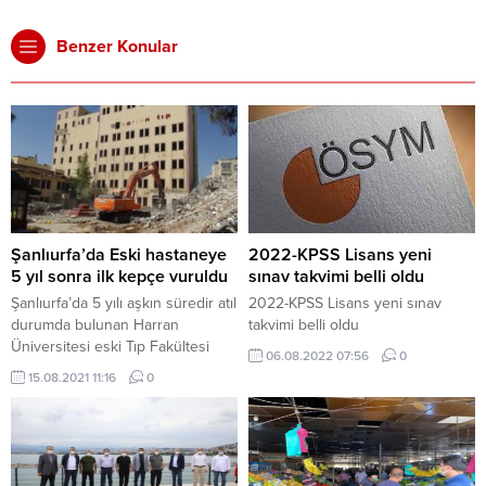
Benzer Konular
Şanlıurfa’da Eski hastaneye
2022-KPSS Lisans yeni
5 yıl sonra ilk kepçe vuruldu
sınav takvimi belli oldu
Şanlıurfa’da 5 yılı aşkın süredir atıl
2022-KPSS Lisans yeni sınav
durumda bulunan Harran
takvimi belli oldu
Üniversitesi eski Tıp Fakültesi
06.08.2022 07:56
0
Hastanesi binalarının yıkımına
15.08.2021 11:16
0
başlandı. Yıkılacak binaların yerine
100 yataklı yeni bir hastane
yapılması planlanıyor. Haliliye
ilçesine bağlı Atatürk
Mahallesi’nde hizmet veren Tıp