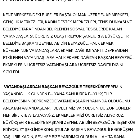
ETKİLENEN VATANDAŞLARA YETİŞTİRİLİYOR.
KENT MERKEZİNDEKİ BÜFELER BAŞTA OLMAK ÜZERE FUAR MERKEZİ,
GENÇLİK MERKEZLERİ, KADIN DESTEK MERKEZLERİ, TENİS DÜNYASI VE
BELEDİYE TARAFINDAN BELİRLENEN SOSYAL TESİSLERDE KALAN
VATANDAŞLARA ÜCRETSİZ ULAŞTIRILIYOR.ŞANLIURFA BÜYÜKŞEHİR
BELEDİYE BAŞKANI ZEYNEL ABİDİN BEYAZGÜL, HALK EKMEK
BÜFELERİNDE VATANDAŞLARA EKMEK DAĞITIMI YAPTI. DEPREMDEN
ETKİLENEN VATANDAŞLARA HALK EKMEK DAĞITAN BAŞKAN BEYAZGÜL,
EKMEKLERİN ÜCRETSİZ VATANDAŞLARA ÜCRETSİZ DAĞITILDIĞINI
SÖYLEDİ.
VATANDAŞLARDAN BAŞKAN BEYAZGÜL’E TEŞEKKÜR
DEPREMİN
YAŞANDIĞI İLK GÜNDEN BU YANA ŞANLIURFA BÜYÜKŞEHİR
BELEDİYESİNİN DEPREMZEDE VATANDAŞLARIN YANINDA OLDUĞUNU
ANLATAN VATANDAŞLAR, ‘’DEVLETİMİZ VAR OLSUN. BU ZOR GÜNLERİ
HEP BİRLİKTE ATLATACAĞIZ. EKMEKLERİMİZİ ÜCRETSİZ ALIYORUZ.
BÜYÜKŞEHİR BELEDİYE BAŞKANI ZEYNEL ABİDİN BEYAZGÜL’E TEŞEKKÜR
EDİYORUZ’’ ŞEKLİNDE KONUŞTULAR.BAŞKAN BEYAZGÜL İLE GÖRÜŞEN
YAŞLI BİR KADIN, SEN HEP BİZE YARDIMCI OLDUN ALLAH’TA SANA