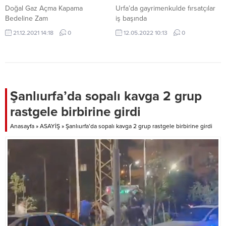
ilgili bir değerlendirmede
Doğal Gaz Açma Kapama
Urfa’da gayrimenkulde fırsatçılar
bulunan...
Bedeline Zam
iş başında
21.12.2021 14:18
0
12.05.2022 10:13
0
Şanlıurfa’da sopalı kavga 2 grup
rastgele birbirine girdi
Anasayfa
»
ASAYİŞ
»
Şanlıurfa’da sopalı kavga 2 grup rastgele birbirine girdi