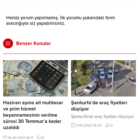
Henüz yorum yapılmamış. İlk yorumu yukarıdaki form
aracılığıyla siz yapabilirsiniz.
Benzer Konular
Haziran ayına ait muhtasar
Şanlıurfa’da araç fiyatları
ve prim hizmet
düşüyor
beyannamesinin verilme
Şanlıurfa'da araç fiyatları düşüyor
süresi 30 Temmuz’a kadar
11.10.2023 15:24
0
uzatıldı
Sosyal Güvenlik Kurumunun
16.07.2021 14:17
0