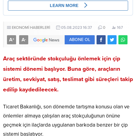
EKONOMİ HABERLERİ
05.08.2023 16:37
0
167
A
A
+
-
ABONE OL
Araç sektöründe stokçuluğu önlemek için çip
sistemi dönemi başlıyor. Buna göre, araçların
üretim, sevkiyat, satış, teslimat gibi süreçleri takip
edilip kaydedileecek.
Ticaret Bakanlığı, son dönemde tartışma konusu olan ve
önlemler almaya çalışılan araç stokçuluğunun önüne
geçmek için ilaçlarda uygulanan barkoda benzer bir çip
sistemi başlatıyor.