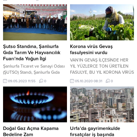
(SGK) yazılı açıklamasında, Gelir
İdaresi Başkanlığınca yayımlanan
8 Temmuz 2021 tarihli ve 136 Sıra
Nolu Vergi Usul Kanunu Sirküleri
ile 26 Temmuz 2021 günü sonuna
kadar verilmesi gereken Katma
Değer Vergisi, Damga Vergisi ve
Muhtasar ve Prim Hizmet
Şutso Standına, Şanlıurfa
Korona virüs Gevaş
Beyannamelerinin verilme
Gıda Tarım Ve Hayvancılık
fasulyesini vurdu
süreleri ile bu beyannameler
Fuarı’nda Yoğun İlgi
VAN’IN GEVAŞ İLÇESİNDE HER
üzerine tahakkuk eden...
Şanlıurfa Ticaret ve Sanayi Odası
YIL YÜZLERCE TON ÜRETİLEN
(ŞUTSO) Standı, Şanlıurfa Gıda
FASULYE, BU YIL KORONA VİRÜS
Tarım ve Hayvancılık Fuarı’nda
NEDENİYLE BEKLENEN RAĞBETİ
09.05.2023 11:55
0
05.10.2020 08:31
0
oldukça ilgi gördü. Sektörün
GÖRMEDİ.
profesyonellerini bir araya
getirmek, iş birliklerini ve
teknolojik tarım uygulamalarını
arttırmak hedefleri ile
gerçekleştirilen fuarda, farklı stant
çalışmasıyla öne çıkan ŞUTSO
standına ziyaretçiler, yoğun ilgi
Doğal Gaz Açma Kapama
Urfa’da gayrimenkulde
gösterdi. Fuarın ardından konuyla
Bedeline Zam
fırsatçılar iş başında