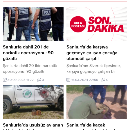
Şanlıurfa dahil 20 ilde
Şanlıurfa’da karşıya
narkotik operasyonu: 90
geçmeye çalışan çocuğa
gözaltı
otomobil çarptı!
Şanlıurfa dahil 20 ilde narkotik
Şanlıurfa’nın Siverek ilçesinde,
operasyonu: 90 gözaltı
karşıya geçmeye çalışan bir
çocuğa otomobil çarptı. Kazada
30.09.2023 11:22
0
16.03.2024 22:50
0
ağır yaralanan çocuk, Şanlıurfa’ya
sevk edildi. Kazaya, Bediüzzaman
Said Nursi Bulvarı’nda meydana
geldi. F.S. idaresindeki 50 AV 921
plakalı otomobil, yolun karşısına
geçmeye çalışan B.Ö. (10)’ye
çarptı. Kazayı gören vatandaşların
ihbarı üzerine olay yerine polis ve
Şanlıurfa’da usulsüz avlanan
Şanlıurfa’da kaçak
ambulans sevk edildi....