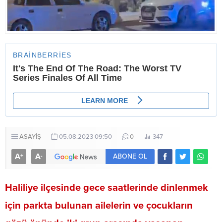
ASAYİŞ
05.08.2023 09:50
0
347
A
A
+
-
ABONE OL
Haliliye ilçesinde gece saatlerinde dinlenmek
için parkta bulunan ailelerin ve çocukların