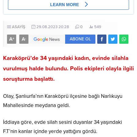
ASAYİŞ
29.08.2023 20:28
0
549
A
A
+
-
ABONE OL
Karaköprü’de 34 yaşındaki kadın, evinde silahla
vurulmuş halde bulundu. Polis ekipleri olayla ilgili
soruşturma başlattı.
Olay, Şanlıurfa’nın Karaköprü ilçesine bağlı Narlıkuyu
Mahallesinde meydana geldi.
İddiaya göre, evde silah sesini duyanlar 34 yaşındaki
F.T’nin kanlar içinde yerde yattığını gördü.