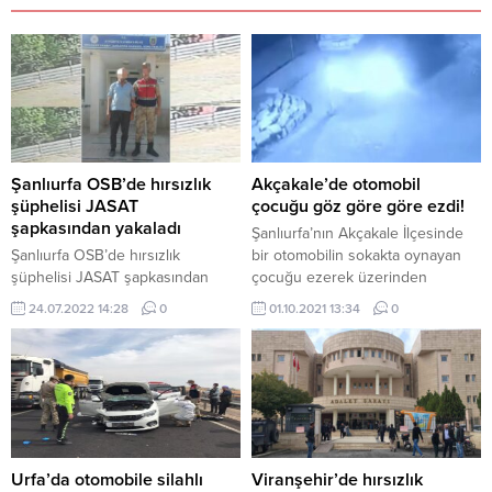
Şanlıurfa OSB’de hırsızlık
Akçakale’de otomobil
şüphelisi JASAT
çocuğu göz göre göre ezdi!
şapkasından yakaladı
Şanlıurfa’nın Akçakale İlçesinde
Şanlıurfa OSB’de hırsızlık
bir otomobilin sokakta oynayan
şüphelisi JASAT şapkasından
çocuğu ezerek üzerinden
yakaladı
geçtiğini anlar güvenlik
24.07.2022 14:28
0
01.10.2021 13:34
0
kamerasına yansıdı. Dehşete
düşüren anları kamera saniye
saniye kaydetti. Şanlıurfa’nın
Akçakale ilçesinde gerçekleştiği
iddia edilen korkunç olay anbean
güvenlik kamerasına yansıdı.
Seyir halinde olan otomobil
sokakta oynayan bir çocuğu göz
Urfa’da otomobile silahlı
Viranşehir’de hırsızlık