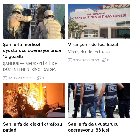
Şanlıurfa merkezli
Viranşehir’de feci kaza!
uyuşturucu operasyonunda
Viranşehir'de feci kaza!
13 gözaltı
07.06.2022 11:00
0
ŞANLIURFA MERKEZLİ 4 İLDE
DÜZENLENEN İKİNCİ DALGA
UYUŞTURUCU
02.05.2021 10:13
0
OPERASYONUNDA 13 ŞAHIS
GÖZALTINA ALINDI. HER İKİ
DALGADA İSE TOPLAM
YAKALANAN ŞAHIS SAYISI 50’YE
YÜKSELDİ.
Şanlıurfa’da elektrik trafosu
Şanlıurfa’da uyuşturucu
patladı
operasyonu: 33 kişi