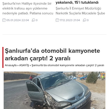
yakalandı, 15’i tutuklandı
Şanlıurfa’nın Haliliye ilçesinde bir
elektrik trafosu aşırı yüklenme
Şanlıurfa İl Emniyet Müdürlüğü
nedeniyle patladı. Patlama sonucu
Narkotik Suçlarla Mücadele Şube
adeta alev topu oluşurken o anlar
Müdürlüğü tarafından uyuşturucu
05.01.2024 22:04
0
17.12.2023 21:04
0
cep telefonu kamerasına yansıdı.
madde ticareti ve uyuşturucu
Olay, Haliliye ilçesi Karşıyaka
madde kullanımı suçlarından
Mahallesi’nde dün gece
aranan şahıslara yönelik yapılan
saatlerinde meydana geldi.
çalışmalarda 33 kişi yakalandı.
İddiaya göre, trafoya aşırı
Yapılan çalışmalarda, 1 ila 5 yıl
yüklenme nedeniyle yangın çıktı.
arası hapis cezası bulunan 7, 5 ila
Şanlıurfa’da otomobil kamyonete
Yangın kısa sürede büyüyerek
10 yıl arası hapis cezası bulunan
arkadan çarptı! 2 yaralı
patlamaya neden oldu. Patlama
3, 10 ila 15 yıl...
sesini duyan...
Anasayfa
»
ASAYİŞ
»
Şanlıurfa’da otomobil kamyonete arkadan çarptı! 2 yaralı