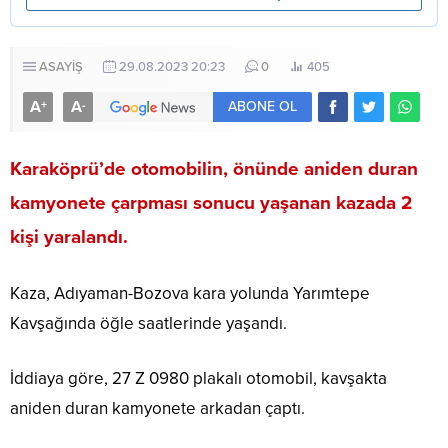
ASAYİŞ
29.08.2023 20:23
0
405
A
A
+
-
ABONE OL
Karaköprü’de otomobilin, önünde aniden duran
kamyonete çarpması sonucu yaşanan kazada 2
kişi yaralandı.
Kaza, Adıyaman-Bozova kara yolunda Yarımtepe
Kavşağında öğle saatlerinde yaşandı.
İddiaya göre, 27 Z 0980 plakalı otomobil, kavşakta
aniden duran kamyonete arkadan çaptı.