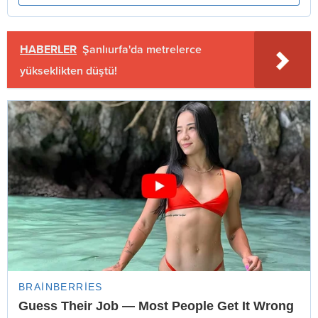
HABERLER
Şanlıurfa'da metrelerce
yükseklikten düştü!