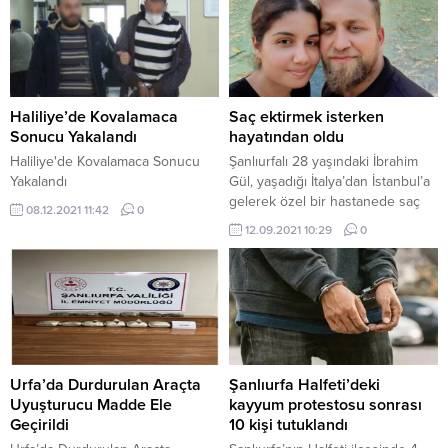
bulunan bir mağazada yaşandı.
Mağaza önüne sabah saatlerinde
teşhir için bırakılan cansız
mankenin yerinde olamadığını
fark eden mağaza çalışanları,
güvenlik kamerası kayıtlarını
Haliliye’de Kovalamaca
Saç ektirmek isterken
incelediklerinde, cansız mankenin
Sonucu Yakalandı
hayatından oldu
bir...
Haliliye'de Kovalamaca Sonucu
Şanlıurfalı 28 yaşındaki İbrahim
Yakalandı
Gül, yaşadığı İtalya’dan İstanbul’a
gelerek özel bir hastanede saç
08.12.2021 11:42
0
ekimi yaptığı esnada hayatını
12.09.2021 10:29
0
kaybetti. Evli ve 1 çocuk babası
İbrahim Gül, 3 yıl önce kuaförlük
mesleğini yapmak için İtalya’ya
taşındı. Kuaför dükkânına
malzeme almak ve saç ektirmek
için 3 gün önce Türkiye’ye gelen
Gül, saç ektirmek...
Urfa’da Durdurulan Araçta
Şanlıurfa Halfeti’deki
Uyuşturucu Madde Ele
kayyum protestosu sonrası
Geçirildi
10 kişi tutuklandı