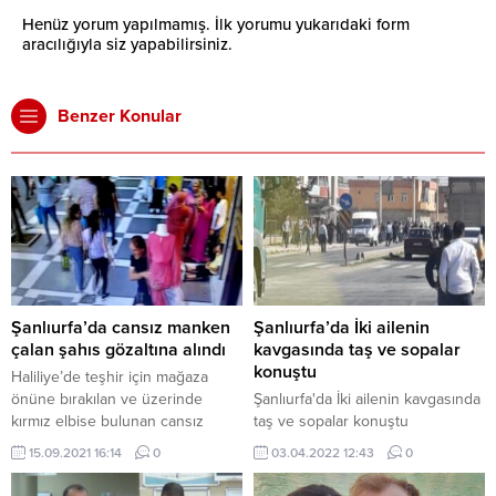
Henüz yorum yapılmamış. İlk yorumu yukarıdaki form
aracılığıyla siz yapabilirsiniz.
Benzer Konular
Şanlıurfa’da cansız manken
Şanlıurfa’da İki ailenin
çalan şahıs gözaltına alındı
kavgasında taş ve sopalar
konuştu
Haliliye’de teşhir için mağaza
önüne bırakılan ve üzerinde
Şanlıurfa'da İki ailenin kavgasında
kırmız elbise bulunan cansız
taş ve sopalar konuştu
mankeni kucaklayarak çalan
15.09.2021 16:14
0
03.04.2022 12:43
0
Ömer Faruk C., gözaltına alındı.
Olay, Atatürk Caddesi üzerinde