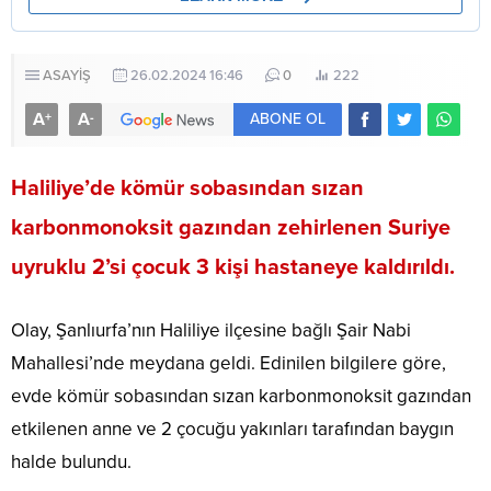
ASAYİŞ
26.02.2024 16:46
0
222
A
A
+
-
ABONE OL
Haliliye’de kömür sobasından sızan
karbonmonoksit gazından zehirlenen Suriye
uyruklu 2’si çocuk 3 kişi hastaneye kaldırıldı.
Olay, Şanlıurfa’nın Haliliye ilçesine bağlı Şair Nabi
Mahallesi’nde meydana geldi. Edinilen bilgilere göre,
evde kömür sobasından sızan karbonmonoksit gazından
etkilenen anne ve 2 çocuğu yakınları tarafından baygın
halde bulundu.