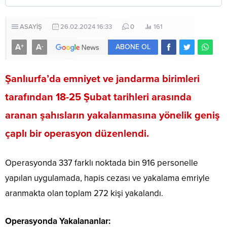
ASAYİŞ
26.02.2024 16:33
0
161
A
A
+
-
ABONE OL
Şanlıurfa’da emniyet ve jandarma birimleri
tarafından 18-25 Şubat tarihleri arasında
aranan şahısların yakalanmasına yönelik geniş
çaplı bir operasyon düzenlendi.
Operasyonda 337 farklı noktada bin 916 personelle
yapılan uygulamada, hapis cezası ve yakalama emriyle
aranmakta olan toplam 272 kişi yakalandı.
Operasyonda Yakalananlar: