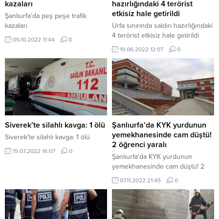
kazaları
hazırlığındaki 4 terörist
etkisiz hale getirildi
Şanlıurfa’da peş peşe trafik
kazaları
Urfa sınırında saldırı hazırlığındaki
4 terörist etkisiz hale getirildi
05.10.2022 11:44
0
19.06.2022 12:07
0
Siverek’te silahlı kavga: 1 ölü
Şanlıurfa’da KYK yurdunun
yemekhanesinde cam düştü!
Siverek'te silahlı kavga: 1 ölü
2 öğrenci yaralı
15.07.2022 16:07
0
Şanlıurfa'da KYK yurdunun
yemekhanesinde cam düştü! 2
öğrenci yaralı
07.11.2022 21:45
0