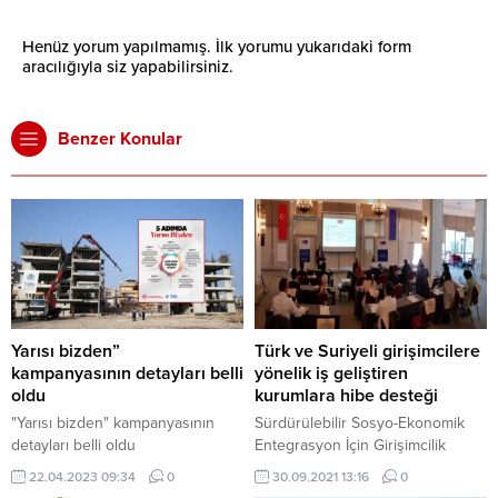
Henüz yorum yapılmamış. İlk yorumu yukarıdaki form
aracılığıyla siz yapabilirsiniz.
Benzer Konular
Yarısı bizden”
Türk ve Suriyeli girişimcilere
kampanyasının detayları belli
yönelik iş geliştiren
oldu
kurumlara hibe desteği
"Yarısı bizden" kampanyasının
Sürdürülebilir Sosyo-Ekonomik
detayları belli oldu
Entegrasyon İçin Girişimcilik
Kapasitelerinin İyileştirilmesi
22.04.2023 09:34
0
30.09.2021 13:16
0
(ENHANCER) projesi, 11 ilde