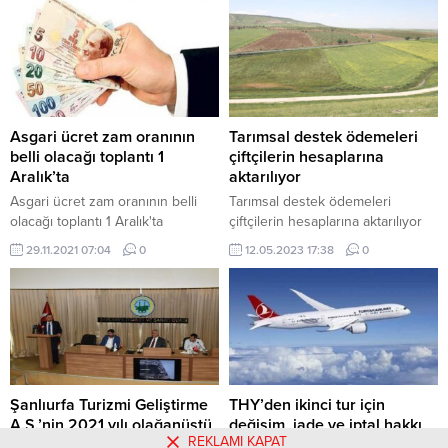
girişimcilik faaliyetleriyle Türk ve
Suriyeli girişimcilere destek veren
kurumlara hibe teşviki sağlıyor.
Uluslararası Göç Politikaları
Geliştirme Merkezi’nden (ICMPD)
yapılan açıklamaya göre, ICMPD,
90’dan fazla ülkede faaliyet
Asgari ücret zam oranının
Tarımsal destek ödemeleri
gösteriyor. Türkiye’nin de üyesi
belli olacağı toplantı 1
çiftçilerin hesaplarına
olduğu ICMPD; dünya genelinde
Aralık’ta
aktarılıyor
göçün sınır yönetimi, geri
Asgari ücret zam oranının belli
Tarımsal destek ödemeleri
dönüşler,...
olacağı toplantı 1 Aralık'ta
çiftçilerin hesaplarına aktarılıyor
29.11.2021 07:04
0
12.05.2023 17:38
0
Şanlıurfa Turizmi Geliştirme
THY’den ikinci tur için
A.Ş.’nin 2021 yılı olağanüstü
değişim, iade ve iptal hakkı
REKLAMI KAPAT
genel kurul toplantısında