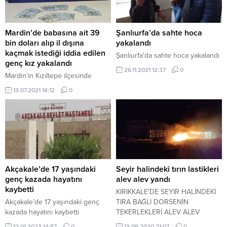
Mardin’de babasına ait 39
Şanlıurfa’da sahte hoca
bin doları alıp il dışına
yakalandı
kaçmak istediği iddia edilen
Şanlıurfa'da sahte hoca yakalandı
genç kız yakalandı
26.11.2021 12:37
0
Mardin’in Kızıltepe ilçesinde
babasına ait 39 bin doları alarak,
13.07.2021 14:12
0
şehir dışına kaçmak istediği iddia
edilen genç kızı polis ekipleri
yakaladı. Alınan bilgiye göre,
F.A’nın, evinden kendisine ait 39
bin doların çalındığını bildirmesi
üzerine İlçe Emniyet Müdürlüğü
Asayiş Büro Amirliği ekiplerince
çalışma başlatıldı. F.A’nın kızı
Akçakale’de 17 yaşındaki
Seyir halindeki tırın lastikleri
H.A’dan (22) şüphelenen ekipler,
genç kazada hayatını
alev alev yandı
yaptıkları çalışmada,...
kaybetti
KIRIKKALE'DE SEYİR HALİNDEKİ
Akçakale’de 17 yaşındaki genç
TIRA BAĞLI DORSENİN
kazada hayatını kaybetti
TEKERLEKLERİ ALEV ALEV
YANDI.
12.01.2023 14:57
0
13.09.2020 21:07
0