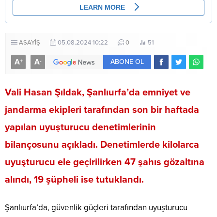
ASAYİŞ
05.08.2024 10:22
0
51
A
A
+
-
ABONE OL
Vali Hasan Şıldak, Şanlıurfa’da emniyet ve
jandarma ekipleri tarafından son bir haftada
yapılan uyuşturucu denetimlerinin
bilançosunu açıkladı. Denetimlerde kilolarca
uyuşturucu ele geçirilirken 47 şahıs gözaltına
alındı, 19 şüpheli ise tutuklandı.
Şanlıurfa’da, güvenlik güçleri tarafından uyuşturucu