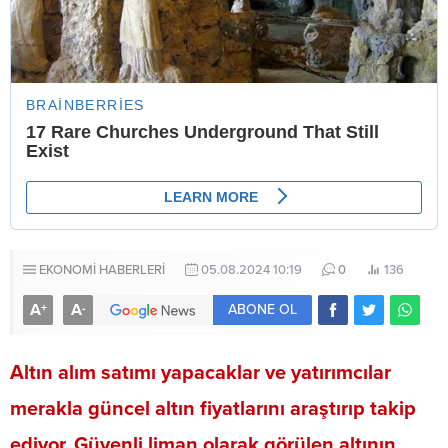
EKONOMİ HABERLERİ
05.08.2024 10:19
0
136
A
A
+
-
ABONE OL
Altın alım satımı yapacaklar ve yatırımcılar
merakla güncel altın fiyatlarını araştırıp takip
ediyor. Güvenli liman olarak görülen altının