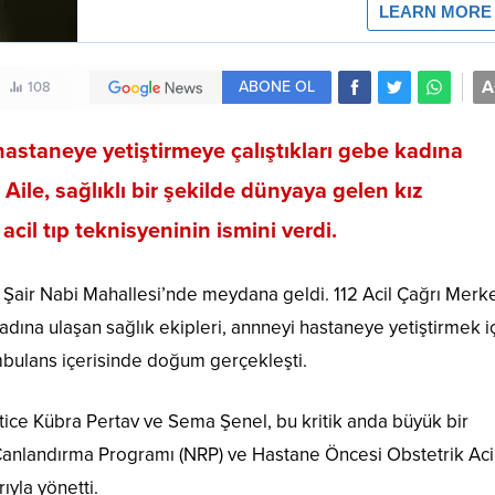
A
ABONE OL
108
, hastaneye yetiştirmeye çalıştıkları gebe kadına
ile, sağlıklı bir şekilde dünyaya gelen kız
cil tıp teknisyeninin ismini verdi.
n Şair Nabi Mahallesi’nde meydana geldi. 112 Acil Çağrı Merk
dına ulaşan sağlık ekipleri, annneyi hastaneye yetiştirmek i
mbulans içerisinde doğum gerçekleşti.
tice Kübra Pertav ve Sema Şenel, bu kritik anda büyük bir
Canlandırma Programı (NRP) ve Hastane Öncesi Obstetrik Aci
ıyla yönetti.