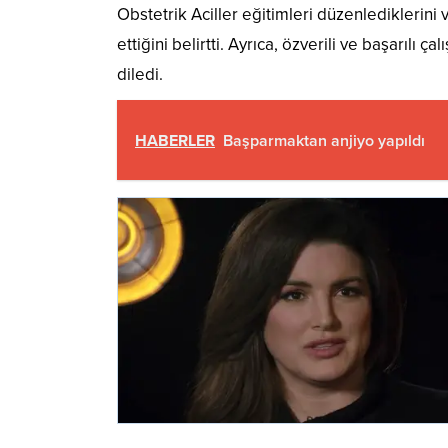
Obstetrik Aciller eğitimleri düzenlediklerini
ettiğini belirtti. Ayrıca, özverili ve başarıl
diledi.
HABERLER
Başparmaktan anjiyo yapıldı