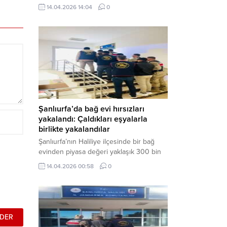
neden oldu. Olay yerine çok sayıda özel
14.04.2026 14:04
0
harekat polisi ve sağlık ekibi sevk
edilirken, saldırganı etkisiz hale getirme
çalışmaları devam ediyor. Haber Merkezi
– Siverek ilçesi Hasan Çelebi
Mahallesi’nde bulunan Ahmet Koyuncu
Mesleki...
Şanlıurfa’da bağ evi hırsızları
yakalandı: Çaldıkları eşyalarla
birlikte yakalandılar
Şanlıurfa’nın Haliliye ilçesinde bir bağ
evinden piyasa değeri yaklaşık 300 bin
TL olan eşyaları çalan şüpheliler,
14.04.2026 00:58
0
jandarmanın başarılı operasyonuyla
yakalandı. Olayla ilgili gözaltına alınan 3
şüpheliden 2’si tutuklanarak cezaevine
gönderildi. Haber Merkezi – Şanlıurfa İl
Jandarma Komutanlığı, “Faili Meçhul
Hırsızlık Olaylarının Aydınlatılmasına”