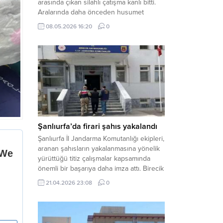
arasında çıkan silahlı çatışma kanlı bitti.
Aralarında daha önceden husumet
olduğu öğrenilen tarafların kavgası
08.05.2026 16:20
0
neticesinde 3 kişi olay yerinde yaşamını
yitirdi. Haber Merkezi – Olay, Haliliye
ilçesine bağlı kırsal Konaç Mahallesi’nde
meydana geldi. Edinilen bilgilere göre,
aralarında husumet bulunan iki grup
arasında henüz belirlenemeyen bir...
Şanlıurfa’da firari şahıs yakalandı
Şanlıurfa İl Jandarma Komutanlığı ekipleri,
aranan şahısların yakalanmasına yönelik
yürüttüğü titiz çalışmalar kapsamında
önemli bir başarıya daha imza attı. Birecik
ilçesinde düzenlenen operasyonla,
21.04.2026 23:08
0
hakkında kesinleşmiş hapis cezası
bulunan bir firari yakalanarak adalete
teslim edildi. Haber Merkezi – Şanlıurfa
Valiliği İl Basın ve Halkla İlişkiler