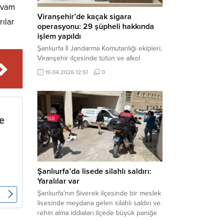
devam
Viranşehir’de kaçak sigara
rılar
operasyonu: 29 şüpheli hakkında
işlem yapıldı
Şanlıurfa İl Jandarma Komutanlığı ekipleri,
Viranşehir ilçesinde tütün ve alkol
kaçakçılığına yönelik yürüttüğü kapsamlı
19.04.2026 12:51
0
çalışmalar neticesinde binlerce paket
gümrük kaçağı sigara ele geçirdi.
Operasyon kapsamında çok sayıda şahıs
hakkında adli süreç başlatıldı. Haber
Merkezi – Şanlıurfa Valiliği bünyesinde İl
Jandarma Komutanlığı tarafından
gerçekleştirilen “Tütün ve Alkol
Kaçakçılarına Yönelik Çalışmalar” tüm...
Şanlıurfa’da lisede silahlı saldırı:
Yaralılar var
Şanlıurfa’nın Siverek ilçesinde bir meslek
lisesinde meydana gelen silahlı saldırı ve
rehin alma iddiaları ilçede büyük paniğe