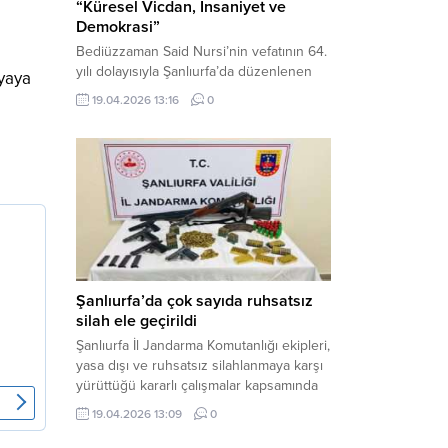
“Küresel Vicdan, İnsaniyet ve
Demokrasi”
Bediüzzaman Said Nursi’nin vefatının 64.
yılı dolayısıyla Şanlıurfa’da düzenlenen
nyaya
panelde, günümüzün manevi ve
19.04.2026 13:16
0
toplumsal sorunlarına Risale-i Nur
perspektifiyle çözüm arandı. Karaköprü
Necmettin Cevheri Kültür Merkezi’nde
gerçekleştirilen “Küresel Vicdan,
İnsaniyet ve Demokrasi” başlıklı panel,
hürriyet, adalet ve hukuk vurgularıyla
yoğun katılıma sahne oldu. Haber
Merkezi – Bediüzzaman Eğitim Kültür ve
Sanat...
Şanlıurfa’da çok sayıda ruhsatsız
silah ele geçirildi
Şanlıurfa İl Jandarma Komutanlığı ekipleri,
yasa dışı ve ruhsatsız silahlanmaya karşı
yürüttüğü kararlı çalışmalar kapsamında
Bozova ilçesinde bir ikamete operasyon
19.04.2026 13:09
0
düzenledi. Yapılan aramada çok sayıda
uzun namlulu silah, tabanca ve