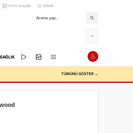
FOTO GALERİ
DİĞER
SAĞLIK
TÜMÜNÜ GÖSTER →