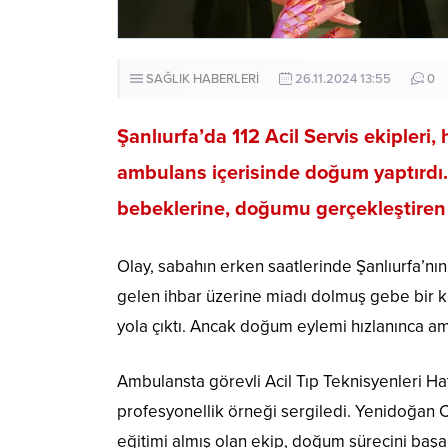
SAĞLIK HABERLERİ
26.11.2024 13:55
0
Şanlıurfa’da 112 Acil Servis ekipleri
ambulans içerisinde doğum yaptırdı. A
bebeklerine, doğumu gerçekleştiren a
Olay, sabahın erken saatlerinde Şanlıurfa’nı
gelen ihbar üzerine miadı dolmuş gebe bir ka
yola çıktı. Ancak doğum eylemi hızlanınca a
Ambulansta görevli Acil Tıp Teknisyenleri Ha
profesyonellik örneği sergiledi. Yenidoğan 
eğitimi almış olan ekip, doğum sürecini başar