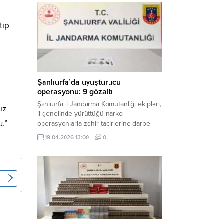
mühimmat ele geçirildi. Haber Merkezi –
Şanlıurfa Valiliği İl Basın ve Halkla İlişkiler
tıp
Müdürlüğü tarafından yapılan açıklamaya
göre; 17 Nisan...
Şanlıurfa’da uyuşturucu
operasyonu: 9 gözaltı
m
Şanlıurfa İl Jandarma Komutanlığı ekipleri,
ız
il genelinde yürüttüğü narko-
u.”
operasyonlarla zehir tacirlerine darbe
indirdi. Üç ilçede eş zamanlı
19.04.2026 13:00
0
gerçekleştirilen faaliyetlerde çeşitli
uyuşturucu maddeler ele geçirilirken, 9
şüpheli hakkında adli işlem başlatıldı.
Haber Merkezi – Şanlıurfa Valiliği İl Basın
ve Halkla İlişkiler Müdürlüğü’nden yapılan
açıklamaya göre, İl Jandarma Komutanlığı
tarafından “Narkotik Suçlarla...