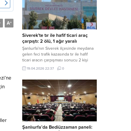
Müdürlüğü tarafından yapılan açıklamaya
göre; İl...
A
-
+
Siverek’te tır ile hafif ticari araç
çarpıştı: 2 ölü, 1 ağır yaralı
Şanlıurfa’nın Siverek ilçesinde meydana
gelen feci trafik kazasında tır ile hafif
ticari aracın çarpışması sonucu 2 kişi
yaşamını yitirdi, 1 kişi ise ağır yaralandı.
19.04.2026 22:37
0
Haber Merkezi – Siverek-Adıyaman kara
ezi’ne
yolunda seyir halindeki araçların
çarpışması sonucu meydana gelen
çin
kazada can pazarı yaşandı. Kafa Kafaya
Çarpıştılar Edinilen bilgilere göre,
Hüseyin Çelik (29)...
ller
Şanlıurfa’da Bediüzzaman paneli: