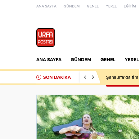
ANA SAYFA
GÜNDEM
GENEL
YEREL
EĞİTİM
ANA SAYFA
GÜNDEM
GENEL
YEREL
SON DAKİKA
Şanlıurfa’da fir