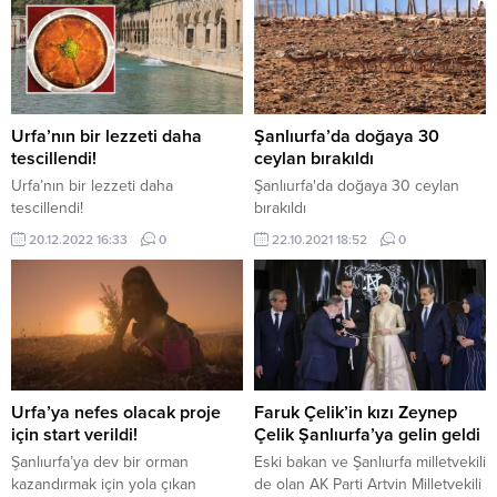
Urfa’nın bir lezzeti daha
Şanlıurfa’da doğaya 30
tescillendi!
ceylan bırakıldı
Urfa’nın bir lezzeti daha
Şanlıurfa'da doğaya 30 ceylan
tescillendi!
bırakıldı
20.12.2022 16:33
0
22.10.2021 18:52
0
Urfa’ya nefes olacak proje
Faruk Çelik’in kızı Zeynep
için start verildi!
Çelik Şanlıurfa’ya gelin geldi
Şanlıurfa’ya dev bir orman
Eski bakan ve Şanlıurfa milletvekili
kazandırmak için yola çıkan
de olan AK Parti Artvin Milletvekili