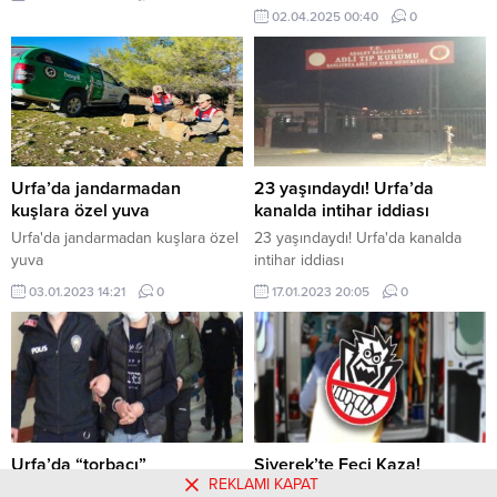
sulama kanalına düşen bir çoban
02.04.2025 00:40
0
hayatını kaybetti. Edinilen bilgiye
göre, olay Viranşehir’e bağlı kırsal
Sergen Mahallesi’nde meydana
geldi. Koyunlarını otlatan 37
yaşındaki Abdulkadir Gizli,
bölgede etkili olan yağış
nedeniyle kayganlaşan zeminde
dengesini kaybederek sulama
Urfa’da jandarmadan
23 yaşındaydı! Urfa’da
kanalına düştü. Olayı gören
kuşlara özel yuva
kanalda intihar iddiası
çevredeki vatandaşlar hemen
Urfa'da jandarmadan kuşlara özel
23 yaşındaydı! Urfa'da kanalda
durumu yetkililere...
yuva
intihar iddiası
03.01.2023 14:21
0
17.01.2023 20:05
0
Urfa’da “torbacı”
Siverek’te Feci Kaza!
REKLAMI KAPAT
operasyonu
Çocukların Da Olduğu 9