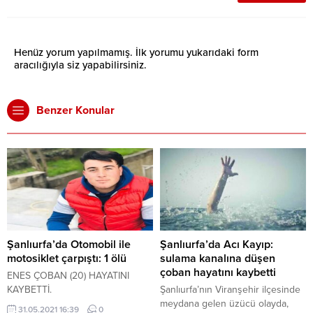
Henüz yorum yapılmamış. İlk yorumu yukarıdaki form
aracılığıyla siz yapabilirsiniz.
Benzer Konular
Şanlıurfa’da Otomobil ile
Şanlıurfa’da Acı Kayıp:
motosiklet çarpıştı: 1 ölü
sulama kanalına düşen
çoban hayatını kaybetti
ENES ÇOBAN (20) HAYATINI
KAYBETTİ.
Şanlıurfa’nın Viranşehir ilçesinde
meydana gelen üzücü olayda,
31.05.2021 16:39
0