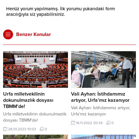
Henüz yorum yapılmamış. İlk yorumu yukarıdaki form
aracılığıyla siz yapabilirsiniz.
Benzer Konular
Urfa milletvekilinin
Vali Ayhan: İstihdamımız
dokunulmazlık dosyası
artıyor, Urfa’mız kazanıyor
TBMM’de!
Vali Ayhan: İstihdamımız artıyor,
Urfa milletvekilinin dokunulmazlık
Urfa’mız kazanıyor
dosyası TBMM'de!
16.11.2022 20:34
0
28.01.2023 10:03
0