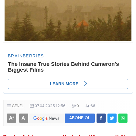
GENEL
07.04.2025 12:56
0
66
A
A
+
-
ABONE OL