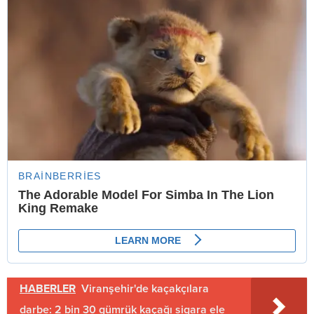
HABERLER
Viranşehir'de kaçakçılara
darbe: 2 bin 30 gümrük kaçağı sigara ele