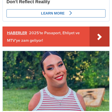
HABERLER
2025'te Pasaport, Ehliyet ve
MTV'ye zam geliyor!