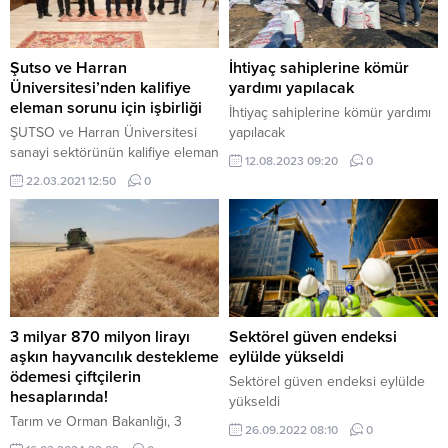
Şutso ve Harran
İhtiyaç sahiplerine kömür
Üniversitesi’nden kalifiye
yardımı yapılacak
eleman sorunu için işbirliği
İhtiyaç sahiplerine kömür yardımı
ŞUTSO ve Harran Üniversitesi
yapılacak
sanayi sektörünün kalifiye eleman
12.08.2023 09:20
0
ihtiyacı için güçlerini birleştirdi.
22.03.2021 12:50
0
3 milyar 870 milyon lirayı
Sektörel güven endeksi
aşkın hayvancılık destekleme
eylülde yükseldi
ödemesi çiftçilerin
Sektörel güven endeksi eylülde
hesaplarında!
yükseldi
Tarım ve Orman Bakanlığı, 3
26.09.2022 08:10
0
milyar 870 milyon 153 bin liralık