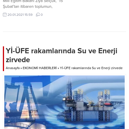
Milli Eğitim Bakanı Ziya Selçuk, “15
Şubat’tan itibaren toplumun,
ailelerin, annelerin, babaların,
20.01.2021 15:59
0
çocukların durumuna
baktığımızda okulların artık
mümkün olduğu kadar daha
yüksek bir kapasiteyle açılması
gerektiği noktasında bir
kararlılığımız var” dedi.
Yİ-ÜFE rakamlarında Su ve Enerji
zirvede
Anasayfa
»
EKONOMİ HABERLERİ
»
Yİ-ÜFE rakamlarında Su ve Enerji zirvede