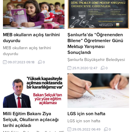
MEB okulların açılış tarihini
Şanlıurfa’da “Öğrenenden
duyurdu
Bilene” Öğretmenler Günü
Mektup Yarışması
MEB okulların açılış tarihini
Sonuçlandı
duyurdu
Şanlıurfa Büyükşehir Belediyesi
09.07.2023 09:18
0
24 Kasım Öğretmenler Günü
25.11.2020 12:47
0
dolayısıyla bir nostaljiyi
canlandırarak mektup yarışması
düzenledi.
Milli Eğitim Bakanı Ziya
LGS için son hafta
Selçuk, Okulların açılacağı
LGS için son hafta
tarihi açıkladı
29.05.2022 06:49
0