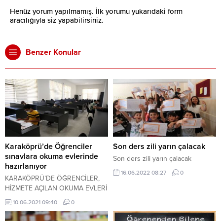
Henüz yorum yapılmamış. İlk yorumu yukarıdaki form
aracılığıyla siz yapabilirsiniz.
Benzer Konular
Karaköprü’de Öğrenciler
Son ders zili yarın çalacak
sınavlara okuma evlerinde
Son ders zili yarın çalacak
hazırlanıyor
16.06.2022 08:27
0
KARAKÖPRÜ’DE ÖĞRENCİLER,
HİZMETE AÇILAN OKUMA EVLERİ
VE HALK KÜTÜPHANESİNDE
10.06.2021 09:40
0
DERS ÇALIŞARAK SINAVLARA
HAZIRLANIYOR.