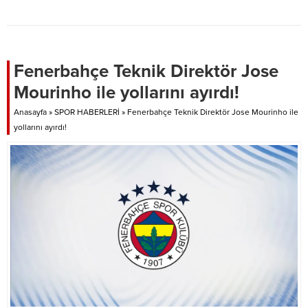
ligin 5’inci haftasında
deplasmanda karşılaşacağı
Kırklarelispor maçının hazırlıklarını
ara vermeden sürdürüyor. Yeni
Teknik Direktör Serdar Bozkurt
Fenerbahçe Teknik Direktör Jose
yönetiminde devam eden
Mourinho ile yollarını ayırdı!
antrenman, Sarı-Yeşilli futbolcular
tam kadro katılım sağladı.
Anasayfa
»
SPOR HABERLERİ
»
Fenerbahçe Teknik Direktör Jose Mourinho ile
Şanlıurfaspor deplasmanda
yollarını ayırdı!
oynayacağı Kırklarelispor maçı 2
Ekim Cumartesi günü...