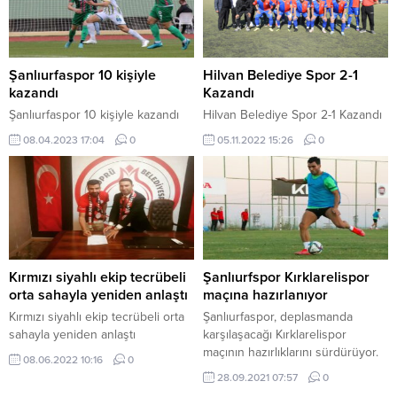
Şanlıurfaspor 10 kişiyle
Hilvan Belediye Spor 2-1
kazandı
Kazandı
Şanlıurfaspor 10 kişiyle kazandı
Hilvan Belediye Spor 2-1 Kazandı
08.04.2023 17:04
0
05.11.2022 15:26
0
Kırmızı siyahlı ekip tecrübeli
Şanlıurfspor Kırklarelispor
orta sahayla yeniden anlaştı
maçına hazırlanıyor
Kırmızı siyahlı ekip tecrübeli orta
Şanlıurfaspor, deplasmanda
sahayla yeniden anlaştı
karşılaşacağı Kırklarelispor
maçının hazırlıklarını sürdürüyor.
08.06.2022 10:16
0
TFF 2. Lig Beyaz Grup’ta
28.09.2021 07:57
0
mücadele eden Şanlıurfaspor,