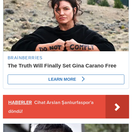
HABERLER
Cihat Arslan Şanlıurfaspor'a
döndü!