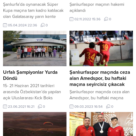
Şanlıurfa’da oynanacak Süper
Şanlıurfaspor maçının hakemi
Kupa maçına tam kadro katılacak
açıklandı
olan Galatasaray yarın kente
02.11.2022 15:36
0
geliyor. Galatasaray’da tüm gözler
05.04.2024 22:36
0
pazar günü Şanlıurfa’da
oynanacak Süper Kupa
karşılaşmasına çevrilmiş durumda.
Teknik direktör Okan Buruk,
finalle ilgili yaşananlar, karşılıklı
diyaloglar, zaman zaman
sertleşen ifadelere rağmen tüm
bunların dışında kalacaklarını
Urfalı Şampiyonlar Yurda
Şanlıurfaspor maçında ceza
belirterek, “Biz sadece saha içine
Döndü
alan Amedspor, bu haftaki
odaklanmış durumdayız”
maçına seyircisiz çıkacak
15- 21 Haziran 2021 tarihleri
ifadesini...
arasında Özbekistan’da yapılan
Şanlıurfaspor maçında ceza alan
açık Uluslararası Kıck Boks
Amedspor, bu haftaki maçına
şampiyonasında. Urfalı sporcular
seyircisiz çıkacak
23.06.2021 16:21
0
09.03.2023 16:54
0
Fatma Nursev Akaltun, + 65 kg’de
şampiyon olarak Urfa’da ilk kez
bayanlar kategorisinde şanlı
bayrağımızı göndere çektirme
başarısını gösterirken. Diğer