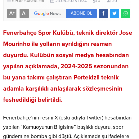
SPOR HABERLERİ
29.08.2025 11:24
0
20
A
A
+
-
ABONE OL
Fenerbahçe Spor Kulübü, teknik direktör Jose
Mourinho ile yolların ayrıldığını resmen
duyurdu. Kulübün sosyal medya hesabından
yapılan açıklamada, 2024-2025 sezonundan
bu yana takımı çalıştıran Portekizli teknik
adamla karşılıklı anlaşılarak sözleşmesinin
feshedildiği belirtildi.
Fenerbahçe’nin resmi X (eski adıyla Twitter) hesabından
yapılan “Kamuoyunun Bilgisine” başlıklı duyuru, spor
gündemine bomba gibi düştü. Açıklamada şu ifadelere