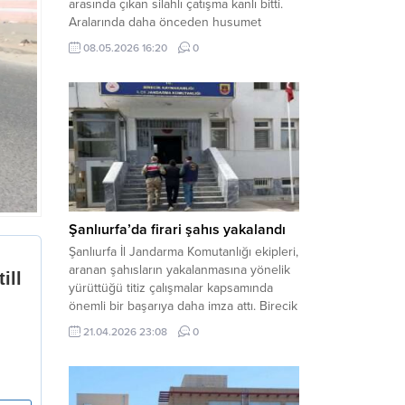
arasında çıkan silahlı çatışma kanlı bitti.
Aralarında daha önceden husumet
olduğu öğrenilen tarafların kavgası
08.05.2026 16:20
0
neticesinde 3 kişi olay yerinde yaşamını
yitirdi. Haber Merkezi – Olay, Haliliye
ilçesine bağlı kırsal Konaç Mahallesi’nde
meydana geldi. Edinilen bilgilere göre,
aralarında husumet bulunan iki grup
arasında henüz belirlenemeyen bir...
Şanlıurfa’da firari şahıs yakalandı
Şanlıurfa İl Jandarma Komutanlığı ekipleri,
aranan şahısların yakalanmasına yönelik
yürüttüğü titiz çalışmalar kapsamında
önemli bir başarıya daha imza attı. Birecik
ilçesinde düzenlenen operasyonla,
21.04.2026 23:08
0
hakkında kesinleşmiş hapis cezası
bulunan bir firari yakalanarak adalete
teslim edildi. Haber Merkezi – Şanlıurfa
Valiliği İl Basın ve Halkla İlişkiler