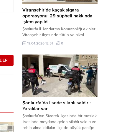
Viranşehir’de kaçak sigara
operasyonu: 29 şüpheli hakkında
işlem yapıldı
Şanlıurfa İl Jandarma Komutanlığı ekipleri,
Viranşehir ilçesinde tütün ve alkol
kaçakçılığına yönelik yürüttüğü kapsamlı
19.04.2026 12:51
0
çalışmalar neticesinde binlerce paket
gümrük kaçağı sigara ele geçirdi.
Operasyon kapsamında çok sayıda şahıs
hakkında adli süreç başlatıldı. Haber
Merkezi – Şanlıurfa Valiliği bünyesinde İl
Jandarma Komutanlığı tarafından
gerçekleştirilen “Tütün ve Alkol
Kaçakçılarına Yönelik Çalışmalar” tüm...
Şanlıurfa’da lisede silahlı saldırı:
Yaralılar var
Şanlıurfa’nın Siverek ilçesinde bir meslek
lisesinde meydana gelen silahlı saldırı ve
rehin alma iddiaları ilçede büyük paniğe