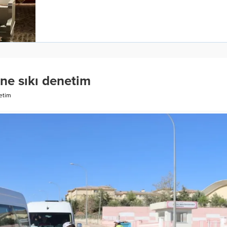
ine sıkı denetim
netim