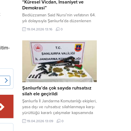
“Küresel Vicdan, İnsaniyet ve
Demokrasi”
t
Bediüzzaman Said Nursi’nin vefatının 64.
yılı dolayısıyla Şanlıurfa’da düzenlenen
panelde, günümüzün manevi ve
19.04.2026 13:16
0
toplumsal sorunlarına Risale-i Nur
perspektifiyle çözüm arandı. Karaköprü
Necmettin Cevheri Kültür Merkezi’nde
itim-
gerçekleştirilen “Küresel Vicdan,
İnsaniyet ve Demokrasi” başlıklı panel,
hürriyet, adalet ve hukuk vurgularıyla
yoğun katılıma sahne oldu. Haber
Merkezi – Bediüzzaman Eğitim Kültür ve
Sanat...
Şanlıurfa’da çok sayıda ruhsatsız
silah ele geçirildi
Şanlıurfa İl Jandarma Komutanlığı ekipleri,
yasa dışı ve ruhsatsız silahlanmaya karşı
yürüttüğü kararlı çalışmalar kapsamında
Bozova ilçesinde bir ikamete operasyon
19.04.2026 13:09
0
düzenledi. Yapılan aramada çok sayıda
uzun namlulu silah, tabanca ve