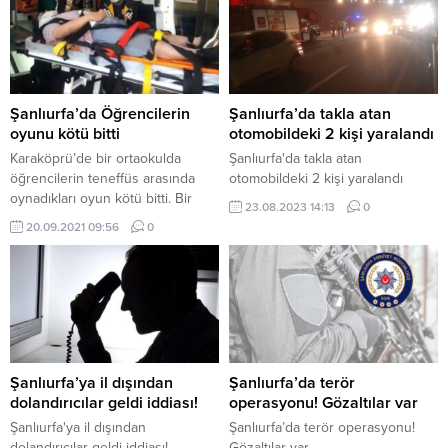
Şanlıurfa’da Öğrencilerin
Şanlıurfa’da takla atan
oyunu kötü bitti
otomobildeki 2 kişi yaralandı
Karaköprü’de bir ortaokulda
Şanlıurfa'da takla atan
öğrencilerin teneffüs arasında
otomobildeki 2 kişi yaralandı
oynadıkları oyun kötü bitti. Bir
23.08.2023 14:13
0
dalgınlık sonucu merdivenlerden
20.09.2021 09:56
0
kayarak düşen öğrenci kafa
travması geçirdi. Olay, Karaköprü
ilçesine bağlı Esentepe
Mahallesi’nde bulunan bir
ortaokul meydana geldi. İddiaya
göre okulda ders arasındaki
teneffüste dışarıya çıkan
öğrenciler oyun oynamaya
Şanlıurfa’ya il dışından
Şanlıurfa’da terör
başladı. Arkadaşlarıyla oyun
dolandırıcılar geldi iddiası!
operasyonu! Gözaltılar var
oynayan Y.Y. isimli öğrenci bir...
Şanlıurfa'ya il dışından
Şanlıurfa’da terör operasyonu!
dolandırıcılar geldi iddiası!
Gözaltılar var