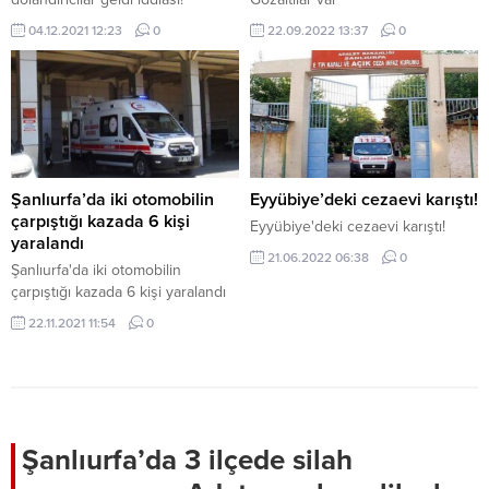
04.12.2021 12:23
0
22.09.2022 13:37
0
Şanlıurfa’da iki otomobilin
Eyyübiye’deki cezaevi karıştı!
çarpıştığı kazada 6 kişi
Eyyübiye'deki cezaevi karıştı!
yaralandı
21.06.2022 06:38
0
Şanlıurfa'da iki otomobilin
çarpıştığı kazada 6 kişi yaralandı
22.11.2021 11:54
0
Şanlıurfa’da 3 ilçede silah