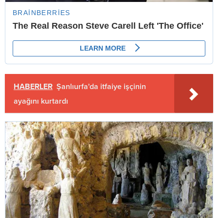
HABERLER
Şanlıurfa'da itfaiye işçinin
ayağını kurtardı