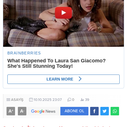
ASAYİŞ
10.10.2025 23:07
0
39
A
A
+
-
ABONE OL