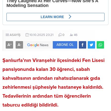
ASAYİŞ
10.10.2025 23:21
0
46
A
A
+
-
ABONE OL
Şanlıurfa’nın Viranşehir ilçesindeki Fen Lisesi
pansiyonunda kalan 30 öğrenci, sabah
kahvaltısının ardından rahatsızlanarak gıda
zehirlenmesi şüphesiyle hastaneye kaldırıldı.
Tedavilerinin ardından tüm öğrencilerin
taburcu edildiği bildirildi.