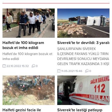
Halfeti’de 100 kilogram
Siverek’te tır devrildi: 3 yaralı
bozuk et imha edildi
ŞANLIURFA’NIN SİVEREK
Halfeti’de 100 kilogram bozuk et
İLÇESİNDE FAYANS YÜKLÜ TIRIN
imha edildi
DEVRİLMESİ SONUCU MEYDANA
GELEN TRAFİK KAZASINDA 3 KİŞİ
22.10.2022 15:32
0
YARALANDI.
11.05.2021 15:46
0
Halfeti gezisi facia ile
Siverek’te lastiği patlayıp