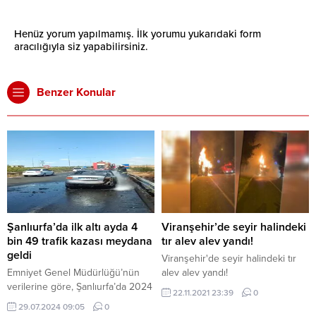
Henüz yorum yapılmamış. İlk yorumu yukarıdaki form
aracılığıyla siz yapabilirsiniz.
Benzer Konular
Şanlıurfa’da ilk altı ayda 4
Viranşehir’de seyir halindeki
bin 49 trafik kazası meydana
tır alev alev yandı!
geldi
Viranşehir'de seyir halindeki tır
Emniyet Genel Müdürlüğü’nün
alev alev yandı!
verilerine göre, Şanlıurfa’da 2024
22.11.2021 23:39
0
yılının ilk altı ayında 4 bin 49 trafik
29.07.2024 09:05
0
kazası meydana geldi.