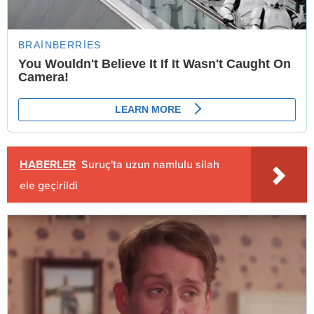
HABERLER
Suruç'ta uzun namlulu silah
ele geçirildi