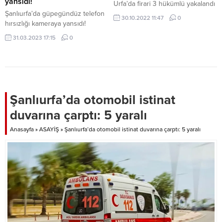
yansıdı!
Urfa’da firari 3 hükümlü yakalandı
Şanlıurfa’da güpegündüz telefon
30.10.2022 11:47
0
hırsızlığı kameraya yansıdı!
31.03.2023 17:15
0
Şanlıurfa’da otomobil istinat
duvarına çarptı: 5 yaralı
Anasayfa
»
ASAYİŞ
»
Şanlıurfa’da otomobil istinat duvarına çarptı: 5 yaralı