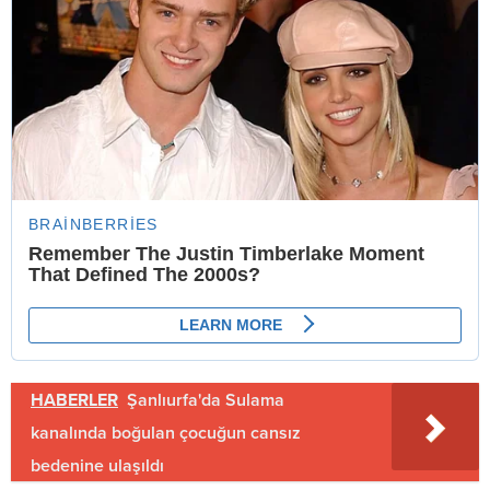
HABERLER
Şanlıurfa'da Sulama
kanalında boğulan çocuğun cansız
bedenine ulaşıldı