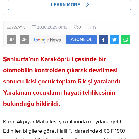
ASAYİŞ
20.10.2025 01:16
0
19
A
A
+
-
ABONE OL
Şanlıurfa’nın Karaköprü ilçesinde bir
otomobilin kontrolden çıkarak devrilmesi
sonucu ikisi çocuk toplam 6 kişi yaralandı.
Yaralanan çocukların hayati tehlikesinin
bulunduğu bildirildi.
Kaza, Akpıyar Mahallesi yakınlarında meydana geldi.
Edinilen bilgilere göre, Halil T. idaresindeki 63 F 1907