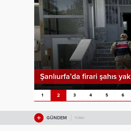
Şanlıurfa’da firari şahıs ya
2
1
3
4
5
6
GÜNDEM
TÜMÜ