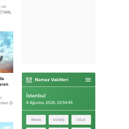
k ve
BETAM),
dığı
tomobil
da,
lar
iğini
ARAÇ
da
Namaz Vakitleri
aren
İstanbul
u
6 Ağustos 2026, 23:54:47
ünden (5
yeni
artış
ırken,
İMSAK
GÜNEŞ
ÖĞLE
ünde de