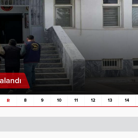
kalandı
R
8
9
10
11
12
13
14