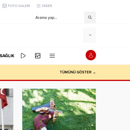
FOTO GALERİ
DİĞER
SAĞLIK
TÜMÜNÜ GÖSTER →