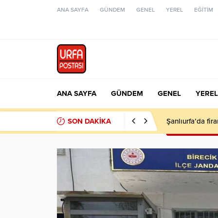
ANA SAYFA
GÜNDEM
GENEL
YEREL
EĞİTİM
ANA SAYFA
GÜNDEM
GENEL
YEREL
SON DAKİKA
Şanlıurfa’da fir