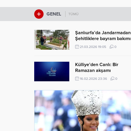
GENEL
TÜMÜ
Şanlıurfa’da Jandarmadan
Şehitliklere bayram bakımı
vefa ziyareti
21.03.2026 19:05
0
Külliye’den Canlı: Bir
Ramazan akşamı
16.02.2026 23:36
0