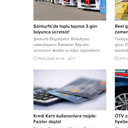
Şanlıurfa’da toplu taşıma 3 gün
Reel g
boyunca ücretsiz!
zaman
Şanlıurfa Büyükşehir Belediyesi,
Türkiye
vatandaşların Ramazan Bayramı
göre, E
süresince akraba ve kabir ziyaretlerini
kazandı
rahatça gerçekleştirebilmeleri için anlamlı
üretici 
19.03.2026 23:36
0
07.11
bir karara imza attı. Kent genelinde toplu
indirge
taşıma araçları bayram boyunca ücretsiz
tüketici
hizmet verecek. Şanlıurfa Büyükşehir
indirge
Belediyesi Ulaşım Daire Başkanlığı,
reel ge
yaklaşan Ramazan Bayramı öncesinde
mevduat
ulaşım planlamasını tamamladı. Bayramın
Devlet..
maneviyatına uygun şekilde sosyal
dayanışmayı artırmak ve...
Kredi Kartı kullananlara müjde:
ÖTV z
Faizler düştü!
fiyatl