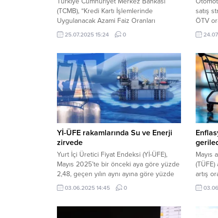
Türkiye Cumhuriyet Merkez Bankası
Otomoti
(TCMB), “Kredi Kartı İşlemlerinde
satış s
Uygulanacak Azami Faiz Oranları
ÖTV ora
Hakkında Tebliğ (Sayı: 2020/16)’de
Bugünk
25.07.2025 15:24
0
24.07
Değişiklik Yapılmasına Dair Tebliğ (Sayı:
Cumhurb
2025/17)” ile kredi kartı faiz oranlarında
Özel Tü
güncelleme yaptı. Bugünkü Resmi
sayılı l
Gazete’de yayımlanan tebliğ, bireysel ve
ve matr
kurumsal kredi kartları ile nakit avans
özellik
işlemlerinde uygulanan azami akdi faiz
87.03 G.
oranlarını düşürdü. Tebliğe...
Söz kon
Yİ-ÜFE rakamlarında Su ve Enerji
Enflas
zirvede
gerile
Yurt İçi Üretici Fiyat Endeksi (Yİ-ÜFE),
Mayıs a
Mayıs 2025’te bir önceki aya göre yüzde
(TÜFE) a
2,48, geçen yılın aynı ayına göre yüzde
artış o
23,13 yükseldi. Yılbaşından bu yana artış
Fiyat E
03.06.2025 14:45
0
03.06
yüzde 12,92, 12 aylık ortalamalara göre
önceki 
ise yüzde 30,17 oldu. SANAYİ
aynı ay
SEKTÖRLERİNDE YILLIK ARTIŞ Sanayinin
Yılbaşı