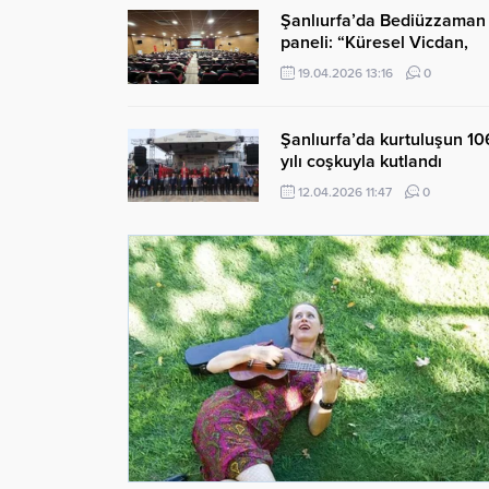
Şanlıurfa’da Bediüzzaman
paneli: “Küresel Vicdan,
İnsaniyet ve Demokrasi”
19.04.2026 13:16
0
Şanlıurfa’da kurtuluşun 10
yılı coşkuyla kutlandı
12.04.2026 11:47
0