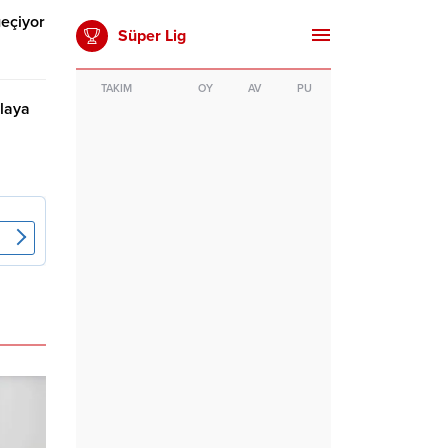
geçiyor
Süper Lig
TAKIM
OY
AV
PU
rlaya