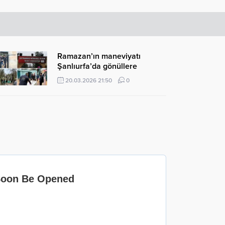
Ramazan’ın maneviyatı
Şanlıurfa’da gönüllere
dokundu
20.03.2026 21:50
0