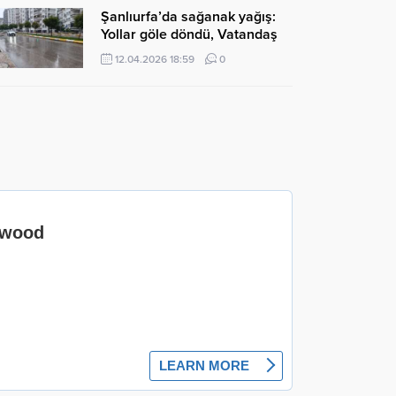
Şanlıurfa’da sağanak yağış:
Yollar göle döndü, Vatandaş
zor anlar yaşadı
12.04.2026 18:59
0