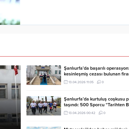
Şanlıurfa’da başarılı operasyon:
kesinleşmiş cezası bulunan fira
yakalandı
13.04.2026 11:05
0
Şanlıurfa’da kurtuluş coşkusu p
taşındı: 500 Sporcu “Tarihten B
koştu
13.04.2026 00:42
0
Siverek’te tır ile hafif ticari araç çarpıştı: 2 ölü, 1
ağır yaralı