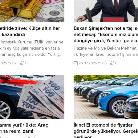
etiride zirve: Külçe altın her
Bakan Şimşek’ten not artışı s
 kazandırdı
net mesaj: “Ekonomimiz olum
döngüye girdi, Yenileri gelec
 İstatistik Kurumu (TÜİK) verilerine
kim ayında yatırımcısına en fazla
Hazine ve Maliye Bakanı Mehmet 
ran araç külçe altın oldu. Yurt içi
Türkiye’nin kredi notu artışının a
fiyat endeksi (Yİ-ÜFE) ile
yaptığı açıklamada, uygulanan ek
.2025 12:02
0
26.07.2025 15:05
0
ndiğinde külçe altın yüzde 13,63,
programının başarısının teyit edild
 fiyat endeksi (TÜFE) ile
belirterek, “Sabır ve kararlılıkla
ndiğinde ise yüzde 12,61 oranında
programımızı uygulamayı sürdürd
tiri sağladı. Yİ-ÜFE’ye göre;
yeni not artışları gelecek.” dedi. 
 faizi (brüt) yüzde 1,50 ve
ve Maliye Bakanı Mehmet Şimşek,
.
uluslararası bir kredi derecelendi
kuruluşunun Türkiye’nin notunu a
sonrası sosyal medya hesabından
önemli...
ammı yürürlükte: Araç
İkinci El otomobilde fiyatlar
arına resmi zam!
görünürde yükseliyor, Gerçe
geriliyor