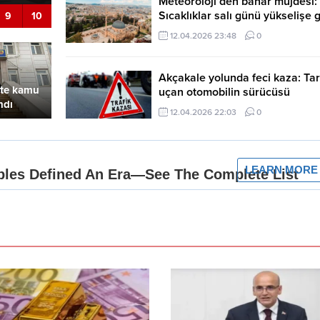
Meteoroloji’den bahar müjdesi:
Sıcaklıklar salı günü yükselişe 
9
10
12.04.2026 23:48
0
Akçakale yolunda feci kaza: Ta
hte kamu
uçan otomobilin sürücüsü
ndı
kurtarılamadı
12.04.2026 22:03
0