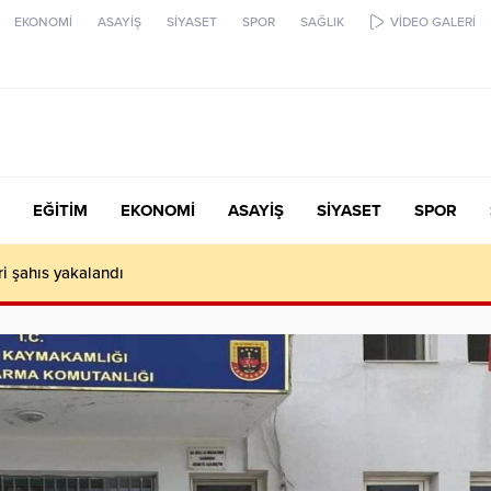
EKONOMİ
ASAYİŞ
SİYASET
SPOR
SAĞLIK
VİDEO GALERİ
EĞİTİM
EKONOMİ
ASAYİŞ
SİYASET
SPOR
ari şahıs yakalandı