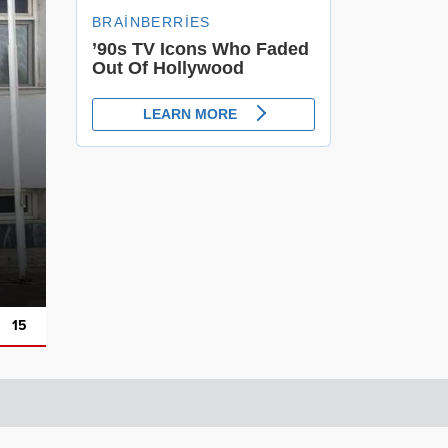
Siverek’te tır ile hafif ticari araç ç
15