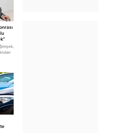
onrası
lu
ek”
Şimşek,
rdından
onomi
iğini
ükçe
Hazine
rme
rtırması
kte