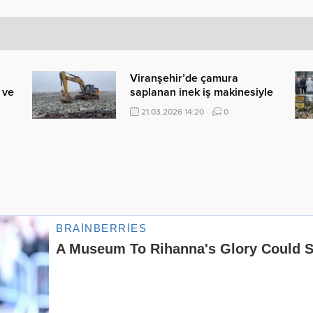
Viranşehir’de çamura
 ve
saplanan inek iş makinesiyle
kurtarıldı
21.03.2026 14:20
0