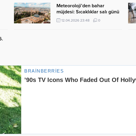
Meteoroloji’den bahar
müjdesi: Sıcaklıklar salı günü
yükselişe geçiyor
12.04.2026 23:48
0
6.