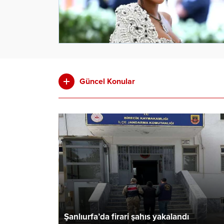
Güncel Konular
da silahlı
Şanlıurfa’da firari şahıs yakalandı