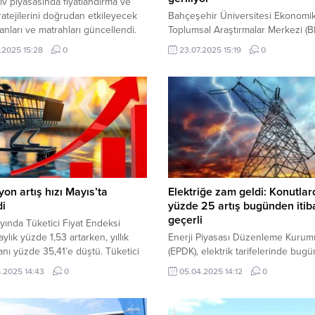
v piyasasında fiyatlandırma ve
tratejilerini doğrudan etkileyecek
Bahçeşehir Üniversitesi Ekonomi
nları ve matrahları güncellendi.
Toplumsal Araştırmalar Merkezi (
ü Resmi Gazete’de yayımlanan
sahibinden.com verileriyle hazırla
.2025 15:28
0
23.07.2025 15:19
0
aşkanı Kararı ile 4760 sayılı
“Otomobil Piyasası Görünümü”
ketim Vergisi Kanunu’na ekli (II)
raporunun Haziran 2025 sayısını
istedeki bazı malların ÖTV oranları
yayımladı. Rapora göre, ikinci el o
ahları yeniden belirlendi. Karar,
piyasasında nominal fiyatlar artsa 
le motorlu taşıtlar kategorisindeki
enflasyondan arındırılmış reel fiyat
T.İ.P. numaralı malları kapsadı.
yüzde 17,6 düşüşle tüketiciler için
usu...
araçların daha erişilebilir hale geld
gösteriyor. FİYAT ARTIŞLARI VE 
SINIFLARI Tüm...
yon artış hızı Mayıs’ta
Elektriğe zam geldi: Konutlar
di
yüzde 25 artış bugünden itib
geçerli
yında Tüketici Fiyat Endeksi
ylık yüzde 1,53 artarken, yıllık
Enerji Piyasası Düzenleme Kurum
ranı yüzde 35,41’e düştü. Tüketici
(EPDK), elektrik tarifelerinde bug
ndeksi (TÜFE), Mayıs 2025’te bir
Nisan 2025) geçerli olmak üzere 
.2025 14:43
0
05.04.2025 14:12
0
aya göre yüzde 1,53, geçen yılın
zam oranlarını açıkladı. En yüksek 
ına göre yüzde 35,41 yükseldi.
%25 ile konut abonelerine yansıtıl
ndan bu yana artış yüzde 15,09, 12
sanayi, tarım ve hizmetler sektör