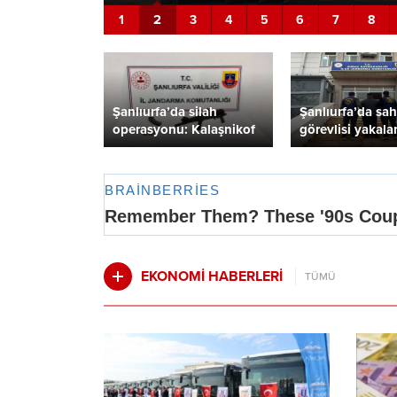
2
1
3
4
5
6
7
8
Şanlıurfa’da silah
Şanlıurfa’da sa
operasyonu: Kalaşnikof
görevlisi yakala
ve mühimmat ele
geçirildi
EKONOMİ HABERLERİ
TÜMÜ