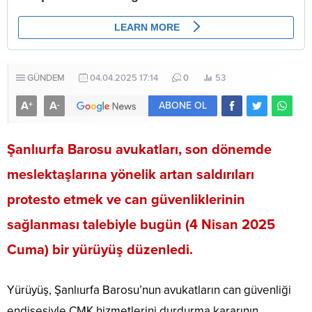
GÜNDEM
04.04.2025 17:14
0
53
A
A
+
-
ABONE OL
Şanlıurfa Barosu avukatları, son dönemde
meslektaşlarına yönelik artan saldırıları
protesto etmek ve can güvenliklerinin
sağlanması talebiyle bugün (4 Nisan 2025
Cuma) bir yürüyüş düzenledi.
Yürüyüş, Şanlıurfa Barosu’nun avukatların can güvenliği
endişesiyle CMK hizmetlerini durdurma kararının