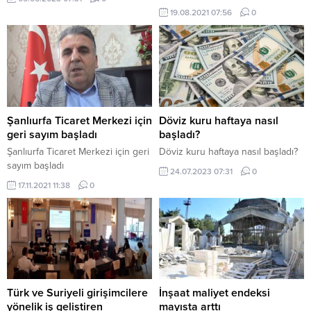
kazanması için kurduğu halı
19.08.2021 07:56
0
dokuma merkezi yapılan törenle
hizmete açıldı. Karaköprü
Belediyesi kırsaldaki
vatandaşların kalkınması için
hizmetler kazandırmaya devam
ediyor. Büyük Akziyaret
Mahallesinde kadınların hem
üretip hem de alile bütçelerine
Şanlıurfa Ticaret Merkezi için
Döviz kuru haftaya nasıl
katkı sunması için kurulan halı
geri sayım başladı
başladı?
dokuma merkezi yapılan törenle
Şanlıurfa Ticaret Merkezi için geri
Döviz kuru haftaya nasıl başladı?
hizmete...
sayım başladı
24.07.2023 07:31
0
17.11.2021 11:38
0
Türk ve Suriyeli girişimcilere
İnşaat maliyet endeksi
yönelik iş geliştiren
mayısta arttı