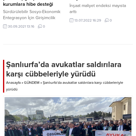
kurumlara hibe desteği
İnşaat maliyet endeksi mayısta
Sürdürülebilir Sosyo-Ekonomik
arttı
Entegrasyon İçin Girişimcilik
13.07.2022 16:29
0
Kapasitelerinin İyileştirilmesi
30.09.2021 13:16
0
(ENHANCER) projesi, 11 ilde
girişimcilik faaliyetleriyle Türk ve
Suriyeli girişimcilere destek veren
kurumlara hibe teşviki sağlıyor.
Uluslararası Göç Politikaları
Geliştirme Merkezi’nden (ICMPD)
Şanlıurfa’da avukatlar saldırılara
yapılan açıklamaya göre, ICMPD,
karşı cübbeleriyle yürüdü
90’dan fazla ülkede faaliyet
gösteriyor. Türkiye’nin de üyesi
Anasayfa
»
GÜNDEM
»
Şanlıurfa’da avukatlar saldırılara karşı cübbeleriyle
olduğu ICMPD; dünya genelinde
yürüdü
göçün sınır yönetimi, geri
dönüşler,...