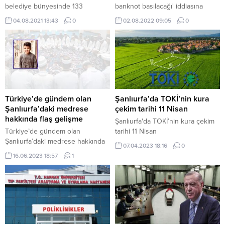
belediye bünyesinde 133
banknot basılacağı' iddiasına
Suriyelinin işe alındığı iddiasının
yanıt!
04.08.2021 13:43
0
02.08.2022 09:05
0
doğru olmadığını bildirdi.
Eyyübiye Belediyesinin sosyal
medya hesabından yapılan
açıklamada, Birleşmişler Milletler
ve Uluslararası kuruluşların
mültecilere yönelik çalışmalar
yürüttüğü belirtildi. Açıklamada,
şunlar kaydedildi: “Birleşmişler
Türkiye’de gündem olan
Şanlıurfa’da TOKİ’nin kura
Milletler ve Uluslararası
Şanlıurfa’daki medrese
çekim tarihi 11 Nisan
kuruluşların mültecilere yönelik
hakkında flaş gelişme
Şanlıurfa'da TOKİ’nin kura çekim
‘Toplum Yararına Çalışma Projesi’
Türkiye’de gündem olan
tarihi 11 Nisan
kapsamında yürütülen süreci,
Şanlıurfa’daki medrese hakkında
07.04.2023 18:16
0
‘Eyyübiye Belediyesi 133...
flaş gelişme
16.06.2023 18:57
1