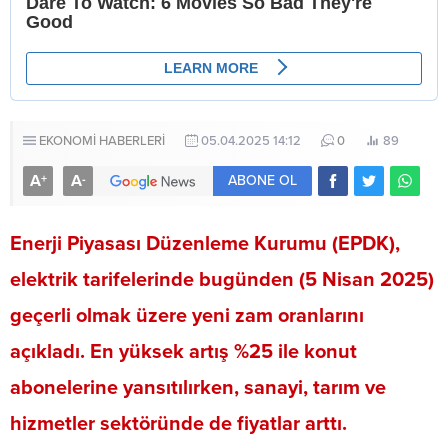
EKONOMİ HABERLERİ
05.04.2025 14:12
0
89
A
A
+
-
ABONE OL
Enerji Piyasası Düzenleme Kurumu (EPDK),
elektrik tarifelerinde bugünden (5 Nisan 2025)
geçerli olmak üzere yeni zam oranlarını
açıkladı. En yüksek artış %25 ile konut
abonelerine yansıtılırken, sanayi, tarım ve
hizmetler sektöründe de fiyatlar arttı.