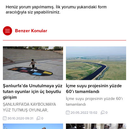
Henüz yorum yapılmamış. İlk yorumu yukarıdaki form
aracılığıyla siz yapabilirsiniz.
Benzer Konular
Şanlıurfa’da Unutulmaya yüz
İçme suyu projesinin yüzde
tutan oyunlar için üç boyutlu
60’ı tamamlandı
girişim
İçme suyu projesinin yüzde 60’ı
ŞANLIURFA’DA KAYBOLMAYA
tamamlandı
YÜZ TUTMUŞ OYUNLAR,
20.05.2022 13:02
0
PARKLARDA ÇİZİLEN ÜÇ
30.10.2020 09:31
0
BOYUTLU ÇİZGİLERLE YENİDEN
OYNANMAYA BAŞLANDI.