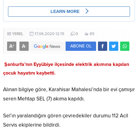
YEREL
17.06.2020 12:15
0
85
A
A
+
-
ABONE OL
Şanlıurfa’nın Eyyübiye ilçesinde elektrik akımına kapılan
çocuk hayatını kaybetti.
Alınan bilgiye göre, Karahisar Mahalesi’nda bir evi çamışır
seren Mehtap SEL (7) akıma kapıldı.
Sel’ın yaralandığını gören çevredekiler durumu 112 Acil
Servis ekiplerine bildirdi.