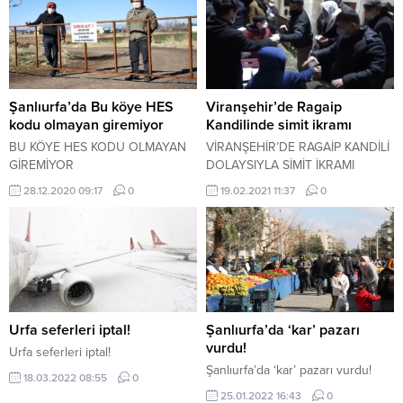
Şanlıurfa’da Bu köye HES
Viranşehir’de Ragaip
kodu olmayan giremiyor
Kandilinde simit ikramı
BU KÖYE HES KODU OLMAYAN
VİRANŞEHİR’DE RAGAİP KANDİLİ
GİREMİYOR
DOLAYSIYLA SİMİT İKRAMI
28.12.2020 09:17
0
19.02.2021 11:37
0
Urfa seferleri iptal!
Şanlıurfa’da ‘kar’ pazarı
vurdu!
Urfa seferleri iptal!
Şanlıurfa’da ‘kar’ pazarı vurdu!
18.03.2022 08:55
0
25.01.2022 16:43
0