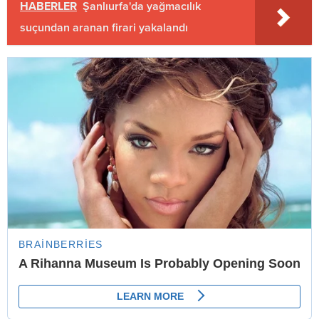
HABERLER
Şanlıurfa'da yağmacılık
suçundan aranan firari yakalandı