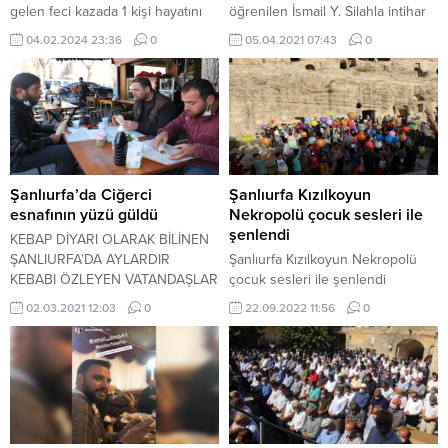
gelen feci kazada 1 kişi hayatını
öğrenilen İsmail Y. Silahla intihar
kaybetti. 2 kişi ise yaralandı. Kaza,
etti. Silah sesi duyan vatandaşlar
04.02.2024 23:36
0
05.04.2021 07:43
0
bugün Şanlıurfa’nın Karaköprü
genci kanlar içinde bulunca sağlık
ilçesinde bulunan Güllübağ
ekipleri ve polis ekiplerine haber
Mahallesinde meydana geldi.
verdi.
İddiaya göre sürücüsü henüz
öğrenilemeyen 27 J 3206 plakalı
otomobil ile sürücüsü
öğrenilemeyen 06 EV 8202
plakalı otomobil çarpıştı. Kazanın
Şanlıurfa’da Ciğerci
Şanlıurfa Kızılkoyun
etkisiyle iki otomobilde...
esnafının yüzü güldü
Nekropolü çocuk sesleri ile
şenlendi
KEBAP DİYARI OLARAK BİLİNEN
ŞANLIURFA’DA AYLARDIR
Şanlıurfa Kızılkoyun Nekropolü
KEBABI ÖZLEYEN VATANDAŞLAR
çocuk sesleri ile şenlendi
KISITLAMALARIN
02.03.2021 12:03
0
22.09.2022 11:56
0
GEVŞETİLMESİYLE KEBAPÇILARA
AKIN EDEREK, KAHVALTIYI CİĞER
KEBABI YİYEREK YAPTI.