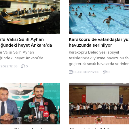
rfa Valisi Salih Ayhan
Karaköprü’de vatandaşlar y
üğündeki heyet Ankara’da
havuzunda serinliyor
fa Valisi Salih Ayhan
Karaköprü Belediyesi sosyal
ğündeki heyet Ankara’da
tesislerindeki yüzme havuzunu faa
geçirerek sıcak havalarda serinl
.2022 12:53
0
isteyen vatandaşların hizmetine s
05.08.2021 12:06
0
Özellikle gençler ve çocuklar hav
yoğun ilgi gösterirken, gerekli gü
ve hijyen tedbirleri alındı Karaköp
Belediyesi vatandaşların yüzme 
taleplerine karşılık olarak eksiği
karşılamak için mesire alanında b
Karaköprü Belediyesi sosyal tesis
bulunan havuzu vatandaşların...