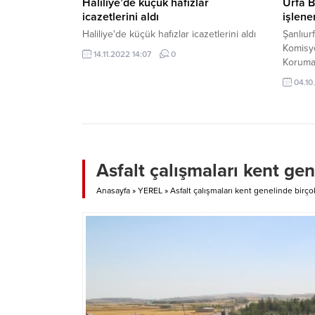
Haliliye’de küçük hafızlar
Urfa B
icazetlerini aldı
işlene
Haliliye'de küçük hafızlar icazetlerini aldı
Şanlıur
Komisy
14.11.2022 14:07
0
Koruma 
gerçekl
04.10
diğerin
belirti
suçları
düzenle
Başkanı
Hakları
Asfalt çalışmaları kent g
Keskinb
Komisyo
Anasayfa
»
YEREL
»
Asfalt çalışmaları kent genelinde bir