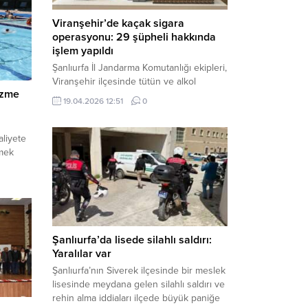
Viranşehir’de kaçak sigara
operasyonu: 29 şüpheli hakkında
işlem yapıldı
Şanlıurfa İl Jandarma Komutanlığı ekipleri,
Viranşehir ilçesinde tütün ve alkol
üzme
kaçakçılığına yönelik yürüttüğü kapsamlı
19.04.2026 12:51
0
çalışmalar neticesinde binlerce paket
gümrük kaçağı sigara ele geçirdi.
Operasyon kapsamında çok sayıda şahıs
liyete
hakkında adli süreç başlatıldı. Haber
emek
Merkezi – Şanlıurfa Valiliği bünyesinde İl
undu.
Jandarma Komutanlığı tarafından
uza
gerçekleştirilen “Tütün ve Alkol
venlik
Kaçakçılarına Yönelik Çalışmalar” tüm...
rü
havuzu
Şanlıurfa’da lisede silahlı saldırı:
ulunan
Yaralılar var
lerinde
Şanlıurfa’nın Siverek ilçesinde bir meslek
lisesinde meydana gelen silahlı saldırı ve
rehin alma iddiaları ilçede büyük paniğe