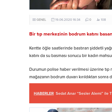
GENEL
19.06.2020 16:34
0
108
Bir tıp merkezinin bodrum katını basan
Kentte öğle saatlerinde bastıran şiddetli yağ
katını da su basması sonucu bir kadın mahsur
Durumun polise haber verilmesi üzerine tıp m
mağazanın bodrum duvarı kırıldıktan sonra dal
HABERLER
Sedat Anar “Sesler Alemi” ile 