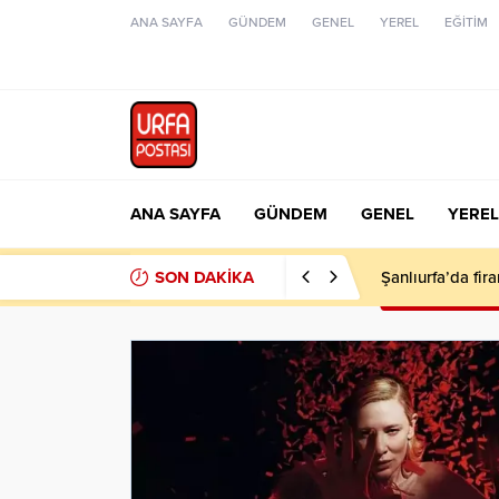
ANA SAYFA
GÜNDEM
GENEL
YEREL
EĞİTİM
ANA SAYFA
GÜNDEM
GENEL
YEREL
SON DAKİKA
Şanlıurfa’da fir