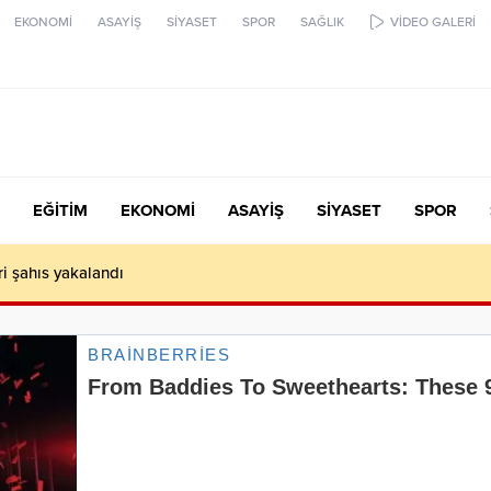
EKONOMİ
ASAYİŞ
SİYASET
SPOR
SAĞLIK
VİDEO GALERİ
EĞİTİM
EKONOMİ
ASAYİŞ
SİYASET
SPOR
ari şahıs yakalandı