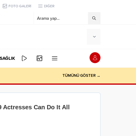
FOTO GALERİ
DİĞER
SAĞLIK
TÜMÜNÜ GÖSTER →