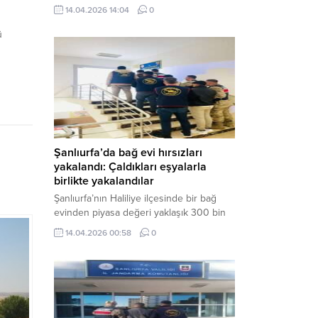
neden oldu. Olay yerine çok sayıda özel
14.04.2026 14:04
0
harekat polisi ve sağlık ekibi sevk
edilirken, saldırganı etkisiz hale getirme
ü
çalışmaları devam ediyor. Haber Merkezi
– Siverek ilçesi Hasan Çelebi
Mahallesi’nde bulunan Ahmet Koyuncu
Mesleki...
Şanlıurfa’da bağ evi hırsızları
yakalandı: Çaldıkları eşyalarla
birlikte yakalandılar
Şanlıurfa’nın Haliliye ilçesinde bir bağ
evinden piyasa değeri yaklaşık 300 bin
TL olan eşyaları çalan şüpheliler,
14.04.2026 00:58
0
jandarmanın başarılı operasyonuyla
yakalandı. Olayla ilgili gözaltına alınan 3
şüpheliden 2’si tutuklanarak cezaevine
gönderildi. Haber Merkezi – Şanlıurfa İl
Jandarma Komutanlığı, “Faili Meçhul
Hırsızlık Olaylarının Aydınlatılmasına”