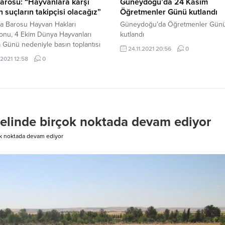
arosu: “Hayvanlara karşı
Güneydoğu’da 24 Kasım
n suçların takipçisi olacağız”
Öğretmenler Günü kutlandı
fa Barosu Hayvan Hakları
Güneydoğu'da Öğretmenler Gün
onu, 4 Ekim Dünya Hayvanları
kutlandı
Günü nedeniyle basın toplantısı
24.11.2021 20:56
0
eştirdi. Komisyon, hiçbir canlının
.2021 12:58
0
den ayırt edilemeyeceğini
lerek, tüm hayvanlara karşı işlenen
n takipçisi olacaklarını Baroda
nen toplantıya, Şanlıurfa Baro
 Velat İzol, baronun Hayvan
 Komisyonu Başkanı Celaleddin
enelinde birçok noktada devam ediyor
ıçak ve avukatlar katıldı.
n Başkanı Keskinbıçak,...
çok noktada devam ediyor