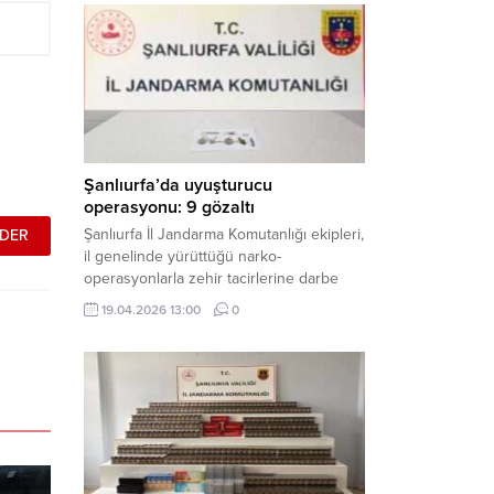
mühimmat ele geçirildi. Haber Merkezi –
Şanlıurfa Valiliği İl Basın ve Halkla İlişkiler
Müdürlüğü tarafından yapılan açıklamaya
göre; 17 Nisan...
Şanlıurfa’da uyuşturucu
operasyonu: 9 gözaltı
Şanlıurfa İl Jandarma Komutanlığı ekipleri,
il genelinde yürüttüğü narko-
operasyonlarla zehir tacirlerine darbe
indirdi. Üç ilçede eş zamanlı
19.04.2026 13:00
0
gerçekleştirilen faaliyetlerde çeşitli
uyuşturucu maddeler ele geçirilirken, 9
şüpheli hakkında adli işlem başlatıldı.
Haber Merkezi – Şanlıurfa Valiliği İl Basın
ve Halkla İlişkiler Müdürlüğü’nden yapılan
açıklamaya göre, İl Jandarma Komutanlığı
tarafından “Narkotik Suçlarla...