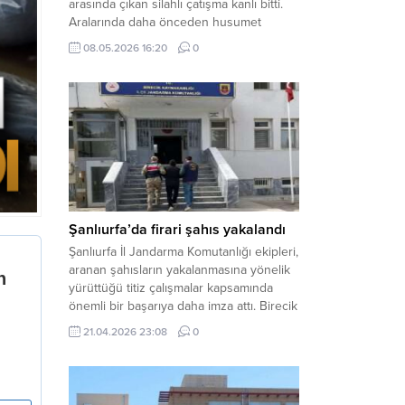
arasında çıkan silahlı çatışma kanlı bitti.
Aralarında daha önceden husumet
olduğu öğrenilen tarafların kavgası
08.05.2026 16:20
0
neticesinde 3 kişi olay yerinde yaşamını
yitirdi. Haber Merkezi – Olay, Haliliye
ilçesine bağlı kırsal Konaç Mahallesi’nde
meydana geldi. Edinilen bilgilere göre,
aralarında husumet bulunan iki grup
arasında henüz belirlenemeyen bir...
Şanlıurfa’da firari şahıs yakalandı
Şanlıurfa İl Jandarma Komutanlığı ekipleri,
aranan şahısların yakalanmasına yönelik
yürüttüğü titiz çalışmalar kapsamında
önemli bir başarıya daha imza attı. Birecik
ilçesinde düzenlenen operasyonla,
21.04.2026 23:08
0
hakkında kesinleşmiş hapis cezası
bulunan bir firari yakalanarak adalete
teslim edildi. Haber Merkezi – Şanlıurfa
Valiliği İl Basın ve Halkla İlişkiler