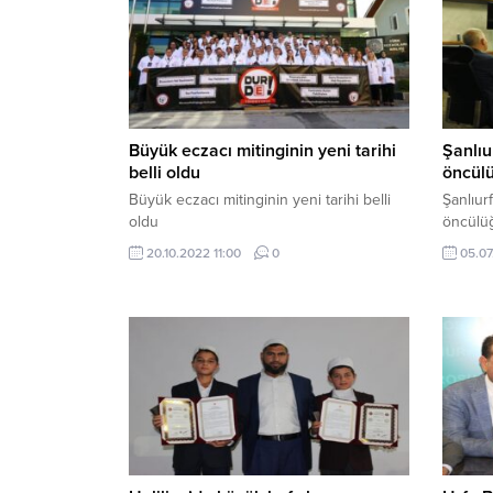
Büyük eczacı mitinginin yeni tarihi
Şanlıu
belli oldu
öncül
Büyük eczacı mitinginin yeni tarihi belli
Şanlıur
oldu
öncülü
20.10.2022 11:00
0
05.07