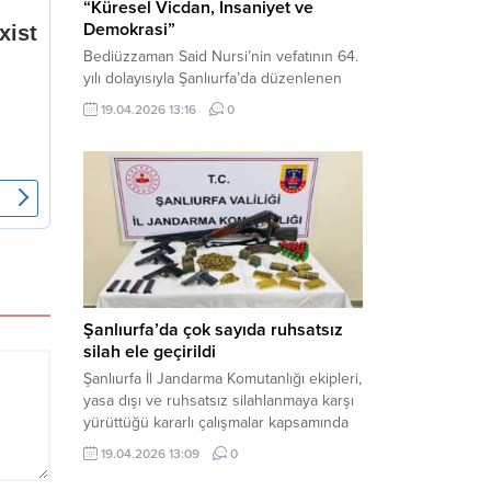
“Küresel Vicdan, İnsaniyet ve
Demokrasi”
Bediüzzaman Said Nursi’nin vefatının 64.
yılı dolayısıyla Şanlıurfa’da düzenlenen
panelde, günümüzün manevi ve
19.04.2026 13:16
0
toplumsal sorunlarına Risale-i Nur
perspektifiyle çözüm arandı. Karaköprü
Necmettin Cevheri Kültür Merkezi’nde
gerçekleştirilen “Küresel Vicdan,
İnsaniyet ve Demokrasi” başlıklı panel,
hürriyet, adalet ve hukuk vurgularıyla
yoğun katılıma sahne oldu. Haber
Merkezi – Bediüzzaman Eğitim Kültür ve
Sanat...
Şanlıurfa’da çok sayıda ruhsatsız
silah ele geçirildi
Şanlıurfa İl Jandarma Komutanlığı ekipleri,
yasa dışı ve ruhsatsız silahlanmaya karşı
yürüttüğü kararlı çalışmalar kapsamında
Bozova ilçesinde bir ikamete operasyon
19.04.2026 13:09
0
düzenledi. Yapılan aramada çok sayıda
uzun namlulu silah, tabanca ve