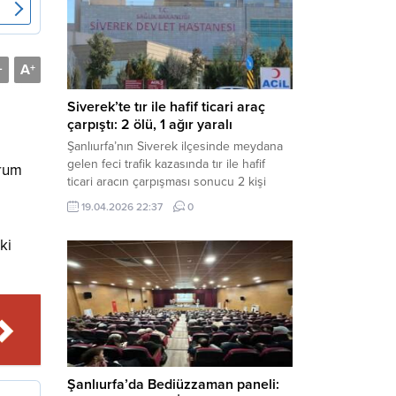
Müdürlüğü tarafından yapılan açıklamaya
göre; İl...
A
-
+
Siverek’te tır ile hafif ticari araç
çarpıştı: 2 ölü, 1 ağır yaralı
Şanlıurfa’nın Siverek ilçesinde meydana
gelen feci trafik kazasında tır ile hafif
drum
ticari aracın çarpışması sonucu 2 kişi
yaşamını yitirdi, 1 kişi ise ağır yaralandı.
19.04.2026 22:37
0
Haber Merkezi – Siverek-Adıyaman kara
yolunda seyir halindeki araçların
ki
çarpışması sonucu meydana gelen
kazada can pazarı yaşandı. Kafa Kafaya
Çarpıştılar Edinilen bilgilere göre,
Hüseyin Çelik (29)...
Şanlıurfa’da Bediüzzaman paneli: