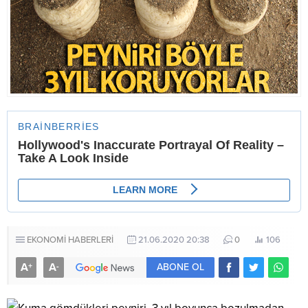
EKONOMİ HABERLERİ
21.06.2020 20:38
0
106
A
A
+
-
ABONE OL