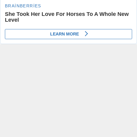
YEREL
21.06.2020 20:33
0
81
A
A
+
-
ABONE OL
Şanlıurfa valiliğinden yapılan yazılı açıklamada 28
yerleşim yeri karantinaya alındı
Koronavirüs salgınının görüldüğü andan itibaren, Sağlık
Bakanlığı ve Bilim Kurulunun önerileri, Sayın