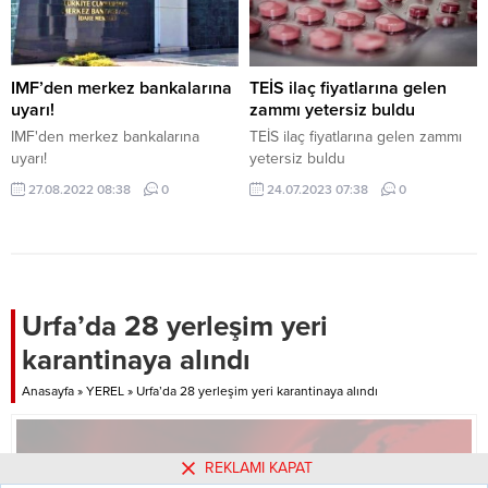
IMF’den merkez bankalarına
TEİS ilaç fiyatlarına gelen
uyarı!
zammı yetersiz buldu
IMF'den merkez bankalarına
TEİS ilaç fiyatlarına gelen zammı
uyarı!
yetersiz buldu
27.08.2022 08:38
0
24.07.2023 07:38
0
Urfa’da 28 yerleşim yeri
karantinaya alındı
Anasayfa
»
YEREL
»
Urfa’da 28 yerleşim yeri karantinaya alındı
REKLAMI KAPAT