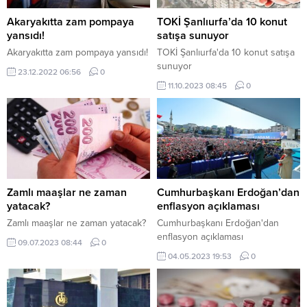
Akaryakıtta zam pompaya
TOKİ Şanlıurfa’da 10 konut
yansıdı!
satışa sunuyor
Akaryakıtta zam pompaya yansıdı!
TOKİ Şanlıurfa'da 10 konut satışa
sunuyor
23.12.2022 06:56
0
11.10.2023 08:45
0
Zamlı maaşlar ne zaman
Cumhurbaşkanı Erdoğan’dan
yatacak?
enflasyon açıklaması
Zamlı maaşlar ne zaman yatacak?
Cumhurbaşkanı Erdoğan'dan
enflasyon açıklaması
09.07.2023 08:44
0
04.05.2023 19:53
0