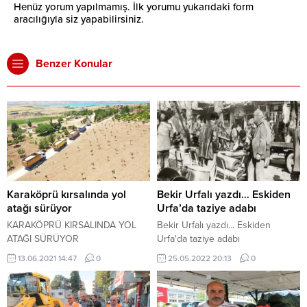
Henüz yorum yapılmamış. İlk yorumu yukarıdaki form
aracılığıyla siz yapabilirsiniz.
Benzer Konular
Karaköprü kırsalında yol
Bekir Urfalı yazdı… Eskiden
atağı sürüyor
Urfa’da taziye adabı
KARAKÖPRÜ KIRSALINDA YOL
Bekir Urfalı yazdı... Eskiden
ATAĞI SÜRÜYOR
Urfa'da taziye adabı
13.06.2021 14:47
0
25.05.2022 20:13
0