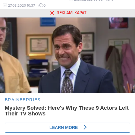
ödünç aldıkları para ve altınlar
27.08.2020 10:37
0
çalındı. Aile, yaklaşık 2 aydır
REKLAMI KAPAT
bulunamayan hırsızların
bulunmasını istiyor.
Hakkımızda
Kullanım Koşulları
Gizlilik Politikası
Burçlar
Tüm Yazarlar
Künye
İletişim
Urfa Postası Haber Sitesi