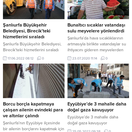
Şanlıurfa Büyükşehir
Bunaltıcı sıcaklar vatandaşı
Belediyesi, Birecik’teki
sulu meyvelere yönlendirdi
hizmetlerini sıraladı
Şanlıurfa’da hava sıcaklıklarının
Şanlıurfa Büyükşehir Belediyesi,
artmasıyla birlikte vatandaşlar su
Birecik'teki hizmetlerini sıraladı
ihtiyacını gideren meyvelerden
karpuza yöneldi.
17.06.2022 08:12
0
23.07.2020 11:14
0
Borcu borçla kapatmaya
Eyyübiye’de 3 mahalle daha
çalışan ailenin evindeki para
doğal gaza kavuşuyor
ve altınlar çalındı
Eyyübiye’de 3 mahalle daha
Şanlıurfa’nın Eyyübiye ilçesinde
doğal gaza kavuşuyor
bir ailenin borçlarını kapatmak için
25.05.2022 09:38
0