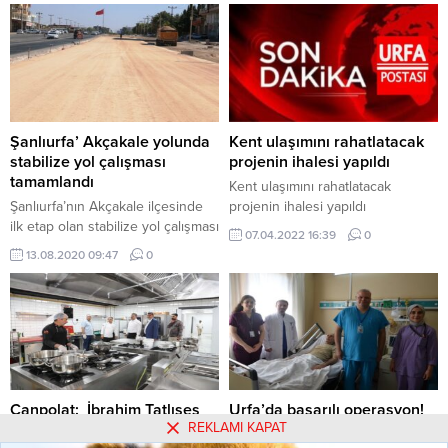
Şanlıurfa’ Akçakale yolunda
Kent ulaşımını rahatlatacak
stabilize yol çalışması
projenin ihalesi yapıldı
tamamlandı
Kent ulaşımını rahatlatacak
Şanlıurfa’nın Akçakale ilçesinde
projenin ihalesi yapıldı
ilk etap olan stabilize yol çalışması
07.04.2022 16:39
0
tamamlandı.
13.08.2020 09:47
0
Canpolat: İbrahim Tatlıses
Urfa’da başarılı operasyon!
REKLAMI KAPAT
kültür merkezi ve
‘Yapay damar’ ile hayata