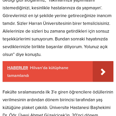
dediği gibi sloganımız, ‘Yakınlarınıza yapılmasını
istemediğinizi, kesinlikle hastalarınıza da yapmayın’.
Görevlerinizi en iyi şekilde yerine getireceğinize inancım
tamdır. Sizler Harran Üniversitesinin birer temsilcisisiniz.
Ailelerinize de sizleri bu zamana getirdikleri için sonsuz
teşekkürlerimi sunuyorum. Bundan sonraki hayatınızda
sevdiklerinizle birlikte başarılar diliyorum. Yolunuz açık
olsun” diye konuştu.
HABERLER
Hilvan’da kütüphane
tamamlandı
Fakülte sıralamasında ilk 3’e giren öğrencilere ödüllerinin
verilmesinin ardından dönem birincisi tarafından yaş
kütüğüne plaket çakıldı. Üniversite Hastanesi Başhekimi
Dr. Öğr. Üyesi Ahmet Güzelçiçek’in, 20’nci dönem