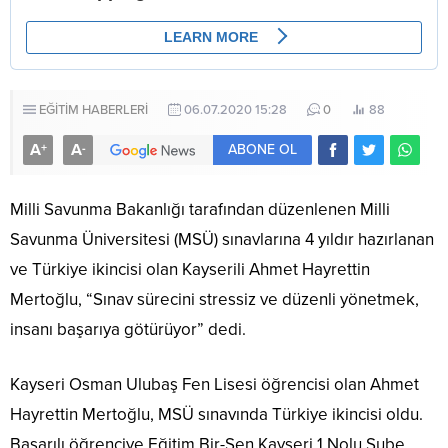
EĞİTİM HABERLERİ
06.07.2020 15:28
0
88
A
A
+
-
ABONE OL
Milli Savunma Bakanlığı tarafından düzenlenen Milli
Savunma Üniversitesi (MSÜ) sınavlarına 4 yıldır hazırlanan
ve Türkiye ikincisi olan Kayserili Ahmet Hayrettin
Mertoğlu, “Sınav sürecini stressiz ve düzenli yönetmek,
insanı başarıya götürüyor” dedi.
Kayseri Osman Ulubaş Fen Lisesi öğrencisi olan Ahmet
Hayrettin Mertoğlu, MSÜ sınavında Türkiye ikincisi oldu.
Başarılı öğrenciye Eğitim Bir-Sen Kayseri 1 Nolu Şube