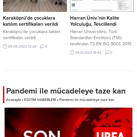
gerçekleştirilen psikososyal
destek eğitimi, çalışma şartlarına
bağlı öfke kontrolünü sağlamak
Karaköprü’de çocuklara
Harran Üniv.’nin Kalite
ve çalışanların genel iyilik hallerini
katılım sertifikaları verildi
Yolculuğu, Tescillendi
geliştirmek amacıyla düzenlendi.
Karaköprü'de çocuklara katılım
Harran Üniversitesi, Türk
Eğitim programı,...
sertifikaları verildi
Standardları Enstitüsü (TSE)
tarafından TS EN ISO 9001: 2015
09.09.2022 13:28
0
Kalite Yönetim Sistem Belgesi
29.01.2021 16:42
0
almaya hak kazandı.
Pandemi ile mücadeleye taze kan
Anasayfa
»
EĞİTİM HABERLERİ
»
Pandemi ile mücadeleye taze kan