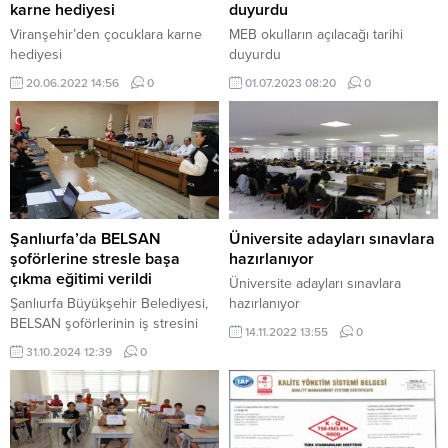
karne hediyesi
duyurdu
Viranşehir’den çocuklara karne
MEB okulların açılacağı tarihi
hediyesi
duyurdu
20.06.2022 14:56
0
01.07.2023 08:20
0
Şanlıurfa’da BELSAN
Üniversite adayları sınavlara
şoförlerine stresle başa
hazırlanıyor
çıkma eğitimi verildi
Üniversite adayları sınavlara
Şanlıurfa Büyükşehir Belediyesi,
hazırlanıyor
BELSAN şoförlerinin iş stresini
14.11.2022 13:55
0
azaltmak ve psikolojik sağlıklarını
31.10.2024 12:39
0
desteklemek amacıyla özel bir
eğitim programı düzenledi. Maya
Vakfı ve Şanlıurfa Büyükşehir
Belediyesi Dış İlişkiler Daire
Başkanlığı iş birliğiyle