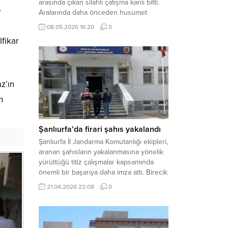
arasında çıkan silahlı çatışma kanlı bitti.
e
Aralarında daha önceden husumet
olduğu öğrenilen tarafların kavgası
08.05.2026 16:20
0
neticesinde 3 kişi olay yerinde yaşamını
lfikar
yitirdi. Haber Merkezi – Olay, Haliliye
ilçesine bağlı kırsal Konaç Mahallesi’nde
meydana geldi. Edinilen bilgilere göre,
aralarında husumet bulunan iki grup
z’ın
arasında henüz belirlenemeyen bir...
n
Şanlıurfa’da firari şahıs yakalandı
Şanlıurfa İl Jandarma Komutanlığı ekipleri,
aranan şahısların yakalanmasına yönelik
yürüttüğü titiz çalışmalar kapsamında
önemli bir başarıya daha imza attı. Birecik
ilçesinde düzenlenen operasyonla,
21.04.2026 23:08
0
hakkında kesinleşmiş hapis cezası
bulunan bir firari yakalanarak adalete
teslim edildi. Haber Merkezi – Şanlıurfa
Valiliği İl Basın ve Halkla İlişkiler