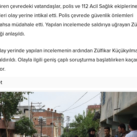
ren çevredeki vatandaşlar, polis ve 112 Acil Sağlık ekiplerin
eri olay yerine intikal etti. Polis çevrede güvenlik önlemleri
 şahsa müdahale etti. Yapılan incelemede saldırıya uğrayan Zü
i anlaşıldı.
lay yerinde yapılan incelemenin ardından Zülfikar Küçükyılma
rıldı. Olayla ilgili geniş çaplı soruşturma başlatılırken kaça
or.
t