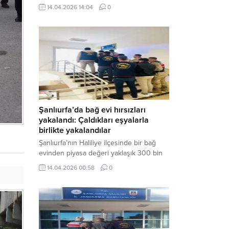
neden oldu. Olay yerine çok sayıda özel
14.04.2026 14:04
0
harekat polisi ve sağlık ekibi sevk
edilirken, saldırganı etkisiz hale getirme
çalışmaları devam ediyor. Haber Merkezi
– Siverek ilçesi Hasan Çelebi
Mahallesi’nde bulunan Ahmet Koyuncu
Mesleki...
Şanlıurfa’da bağ evi hırsızları
yakalandı: Çaldıkları eşyalarla
birlikte yakalandılar
Şanlıurfa’nın Haliliye ilçesinde bir bağ
evinden piyasa değeri yaklaşık 300 bin
TL olan eşyaları çalan şüpheliler,
14.04.2026 00:58
0
jandarmanın başarılı operasyonuyla
yakalandı. Olayla ilgili gözaltına alınan 3
şüpheliden 2’si tutuklanarak cezaevine
gönderildi. Haber Merkezi – Şanlıurfa İl
Jandarma Komutanlığı, “Faili Meçhul
Hırsızlık Olaylarının Aydınlatılmasına”