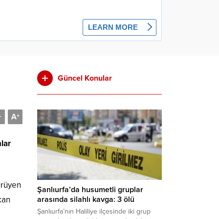
Güncel Konular
A
-
+
nlar
ürüyen
Şanlıurfa’da husumetli gruplar
arasında silahlı kavga: 3 ölü
ıkan
Şanlıurfa’nın Haliliye ilçesinde iki grup