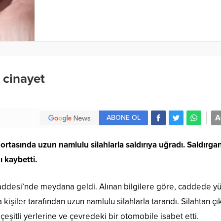
 cinayet
A
ABONE OL
k ortasında uzun namlulu silahlarla saldırıya uğradı. Saldırga
 kaybetti.
Caddesi’nde meydana geldi. Alınan bilgilere göre, caddede y
a kişiler tarafından uzun namlulu silahlarla tarandı. Silahtan ç
eşitli yerlerine ve çevredeki bir otomobile isabet etti.