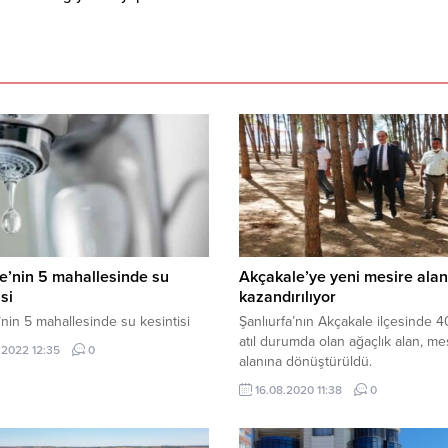
ye’nin 5 mahallesinde su
Akçakale’ye yeni mesire alan
si
kazandırılıyor
e’nin 5 mahallesinde su kesintisi
Şanlıurfa’nın Akçakale ilçesinde 40
atıl durumda olan ağaçlık alan, me
.2022 12:35
0
alanına dönüştürüldü.
16.08.2020 11:38
0