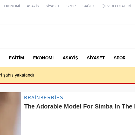
EKONOMİ
ASAYİŞ
SİYASET
SPOR
SAĞLIK
VİDEO GALERİ
EĞİTİM
EKONOMİ
ASAYİŞ
SİYASET
SPOR
ari şahıs yakalandı