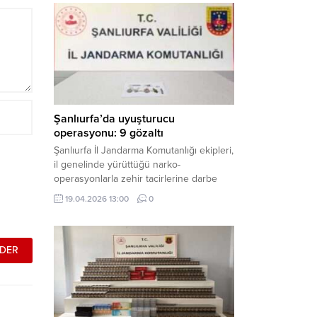
mühimmat ele geçirildi. Haber Merkezi –
Şanlıurfa Valiliği İl Basın ve Halkla İlişkiler
Müdürlüğü tarafından yapılan açıklamaya
göre; 17 Nisan...
Şanlıurfa’da uyuşturucu
operasyonu: 9 gözaltı
Şanlıurfa İl Jandarma Komutanlığı ekipleri,
il genelinde yürüttüğü narko-
operasyonlarla zehir tacirlerine darbe
indirdi. Üç ilçede eş zamanlı
19.04.2026 13:00
0
gerçekleştirilen faaliyetlerde çeşitli
uyuşturucu maddeler ele geçirilirken, 9
şüpheli hakkında adli işlem başlatıldı.
Haber Merkezi – Şanlıurfa Valiliği İl Basın
ve Halkla İlişkiler Müdürlüğü’nden yapılan
açıklamaya göre, İl Jandarma Komutanlığı
tarafından “Narkotik Suçlarla...