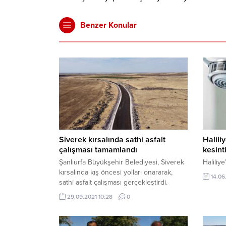
Benzer Konular
Siverek kırsalında sathi asfalt
Halili
çalışması tamamlandı
kesinti
Şanlıurfa Büyükşehir Belediyesi, Siverek
Haliliy
kırsalında kış öncesi yolları onararak,
14.06
sathi asfalt çalışması gerçekleştirdi.
29.09.2021 10:28
0