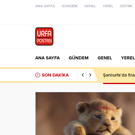
ANA SAYFA
GÜNDEM
GENEL
YEREL
EĞİTİM
ANA SAYFA
GÜNDEM
GENEL
YEREL
SON DAKİKA
Şanlıurfa’da fir