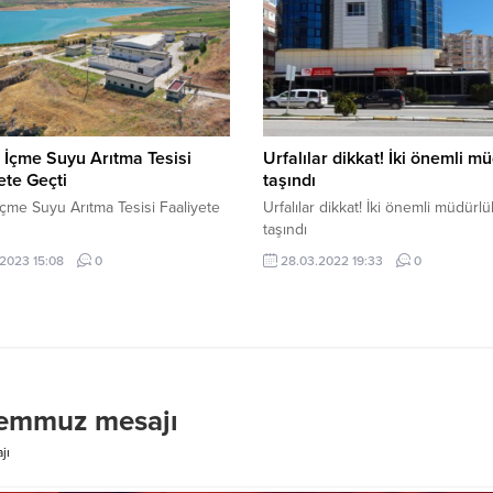
 İçme Suyu Arıtma Tesisi
Urfalılar dikkat! İki önemli m
ete Geçti
taşındı
İçme Suyu Arıtma Tesisi Faaliyete
Urfalılar dikkat! İki önemli müdürlü
taşındı
.2023 15:08
0
28.03.2022 19:33
0
Temmuz mesajı
jı