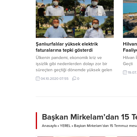
Şanlıurfalılar yüksek elektrik
Hilvan
faturalarına tepki gösterdi
Faaliy
Ülkenin pandemi, ekonomik kriz ve
Hilvan 
işsizlik gibi nedenlerden dolayı zor bir
Geçti
süreçten geçtiği dönemde yüksek gelen
19.07
faturalar vatandaşları mağdur ediyor.
04.10.2020 07:55
0
Başkan Mirkelam’dan 15 
Anasayfa
»
YEREL
»
Başkan Mirkelam’dan 15 Temmuz mesa