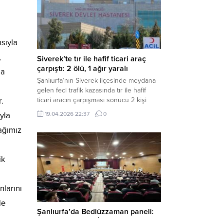
Müdürlüğü tarafından yapılan açıklamaya
göre; İl...
sıyla
,
Siverek’te tır ile hafif ticari araç
çarpıştı: 2 ölü, 1 ağır yaralı
la
Şanlıurfa’nın Siverek ilçesinde meydana
ı
gelen feci trafik kazasında tır ile hafif
ticari aracın çarpışması sonucu 2 kişi
.
yaşamını yitirdi, 1 kişi ise ağır yaralandı.
19.04.2026 22:37
0
yla
Haber Merkezi – Siverek-Adıyaman kara
yolunda seyir halindeki araçların
ağımız
çarpışması sonucu meydana gelen
kazada can pazarı yaşandı. Kafa Kafaya
Çarpıştılar Edinilen bilgilere göre,
ik
Hüseyin Çelik (29)...
nlarını
de
Şanlıurfa’da Bediüzzaman paneli: