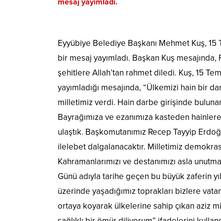
mesaj yayımladı.
Eyyübiye Belediye Başkanı Mehmet Kuş, 15 Te
bir mesaj yayımladı. Başkan Kuş mesajında, F
şehitlere Allah’tan rahmet diledi. Kuş, 15 Te
yayımladığı mesajında, “Ülkemizi hain bir da
milletimiz verdi. Hain darbe girişinde buluna
Bayrağımıza ve ezanımıza kasteden hainlere 
ulaştık. Başkomutanımız Recep Tayyip Erdoğa
ilelebet dalgalanacaktır. Milletimiz demokrasi
Kahramanlarımızı ve destanımızı asla unutma
Günü adıyla tarihe geçen bu büyük zaferin yı
üzerinde yaşadığımız toprakları bizlere vatan
ortaya koyarak ülkelerine sahip çıkan aziz m
sağlıklı bir ömür diliyorum” ifadelerini kulland