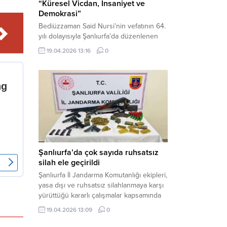
“Küresel Vicdan, İnsaniyet ve
Demokrasi”
Bediüzzaman Said Nursi’nin vefatının 64.
yılı dolayısıyla Şanlıurfa’da düzenlenen
panelde, günümüzün manevi ve
19.04.2026 13:16
0
toplumsal sorunlarına Risale-i Nur
perspektifiyle çözüm arandı. Karaköprü
Necmettin Cevheri Kültür Merkezi’nde
gerçekleştirilen “Küresel Vicdan,
İnsaniyet ve Demokrasi” başlıklı panel,
hürriyet, adalet ve hukuk vurgularıyla
yoğun katılıma sahne oldu. Haber
Merkezi – Bediüzzaman Eğitim Kültür ve
Sanat...
Şanlıurfa’da çok sayıda ruhsatsız
silah ele geçirildi
Şanlıurfa İl Jandarma Komutanlığı ekipleri,
yasa dışı ve ruhsatsız silahlanmaya karşı
yürüttüğü kararlı çalışmalar kapsamında
Bozova ilçesinde bir ikamete operasyon
19.04.2026 13:09
0
düzenledi. Yapılan aramada çok sayıda
uzun namlulu silah, tabanca ve