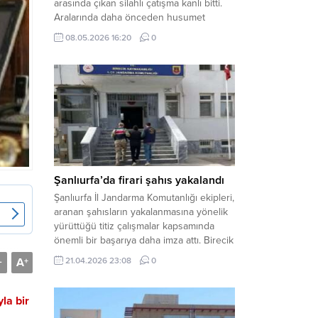
arasında çıkan silahlı çatışma kanlı bitti.
Aralarında daha önceden husumet
olduğu öğrenilen tarafların kavgası
08.05.2026 16:20
0
neticesinde 3 kişi olay yerinde yaşamını
yitirdi. Haber Merkezi – Olay, Haliliye
ilçesine bağlı kırsal Konaç Mahallesi’nde
meydana geldi. Edinilen bilgilere göre,
aralarında husumet bulunan iki grup
arasında henüz belirlenemeyen bir...
Şanlıurfa’da firari şahıs yakalandı
Şanlıurfa İl Jandarma Komutanlığı ekipleri,
aranan şahısların yakalanmasına yönelik
yürüttüğü titiz çalışmalar kapsamında
önemli bir başarıya daha imza attı. Birecik
ilçesinde düzenlenen operasyonla,
A
21.04.2026 23:08
0
-
+
hakkında kesinleşmiş hapis cezası
bulunan bir firari yakalanarak adalete
teslim edildi. Haber Merkezi – Şanlıurfa
la bir
Valiliği İl Basın ve Halkla İlişkiler