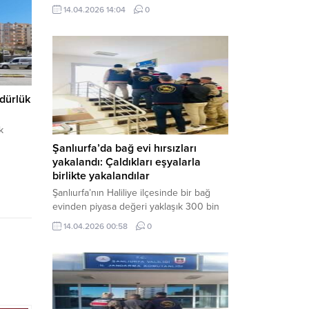
neden oldu. Olay yerine çok sayıda özel
14.04.2026 14:04
0
harekat polisi ve sağlık ekibi sevk
edilirken, saldırganı etkisiz hale getirme
çalışmaları devam ediyor. Haber Merkezi
– Siverek ilçesi Hasan Çelebi
Mahallesi’nde bulunan Ahmet Koyuncu
Mesleki...
üdürlük
k
Şanlıurfa’da bağ evi hırsızları
yakalandı: Çaldıkları eşyalarla
birlikte yakalandılar
Şanlıurfa’nın Haliliye ilçesinde bir bağ
evinden piyasa değeri yaklaşık 300 bin
TL olan eşyaları çalan şüpheliler,
14.04.2026 00:58
0
jandarmanın başarılı operasyonuyla
yakalandı. Olayla ilgili gözaltına alınan 3
şüpheliden 2’si tutuklanarak cezaevine
gönderildi. Haber Merkezi – Şanlıurfa İl
Jandarma Komutanlığı, “Faili Meçhul
Hırsızlık Olaylarının Aydınlatılmasına”