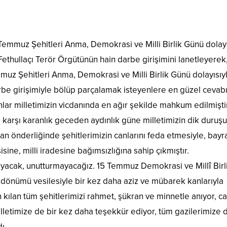
mmuz Şehitleri Anma, Demokrasi ve Milli Birlik Günü dolayı
ethullaçı Terör Örgütünün hain darbe girişimini lanetleyerek
mmuz Şehitleri Anma, Demokrasi ve Milli Birlik Günü dolayısıy
rbe girişimiyle bölüp parçalamak isteyenlere en güzel cevab
nlar milletimizin vicdanında en ağır şekilde mahkum edilmiştir
karşı karanlık geceden aydınlık güne milletimizin dik duruşu
n önderliğinde şehitlerimizin canlarını feda etmesiyle, bayr
sine, milli iradesine bağımsızlığına sahip çıkmıştır.
yacak, unutturmayacağız. 15 Temmuz Demokrasi ve Millî Birl
ldönümü vesilesiyle bir kez daha aziz ve mübarek kanlarıyla
 kılan tüm şehitlerimizi rahmet, şükran ve minnetle anıyor, ca
illetimize de bir kez daha teşekkür ediyor, tüm gazilerimize 
ı.