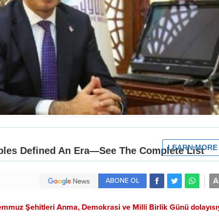
A
ABONE OL
muz Şehitleri Anma, Demokrasi ve Milli Birlik Günü dolayısıy