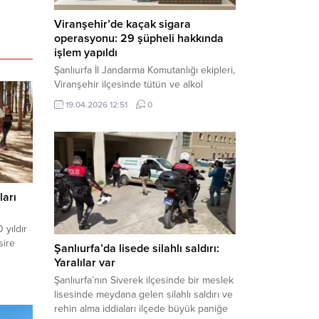
Viranşehir’de kaçak sigara
operasyonu: 29 şüpheli hakkında
işlem yapıldı
Şanlıurfa İl Jandarma Komutanlığı ekipleri,
Viranşehir ilçesinde tütün ve alkol
kaçakçılığına yönelik yürüttüğü kapsamlı
19.04.2026 12:51
0
çalışmalar neticesinde binlerce paket
gümrük kaçağı sigara ele geçirdi.
Operasyon kapsamında çok sayıda şahıs
hakkında adli süreç başlatıldı. Haber
Merkezi – Şanlıurfa Valiliği bünyesinde İl
Jandarma Komutanlığı tarafından
ları
gerçekleştirilen “Tütün ve Alkol
Kaçakçılarına Yönelik Çalışmalar” tüm...
 yıldır
sire
Şanlıurfa’da lisede silahlı saldırı:
Yaralılar var
Şanlıurfa’nın Siverek ilçesinde bir meslek
lisesinde meydana gelen silahlı saldırı ve
rehin alma iddiaları ilçede büyük paniğe