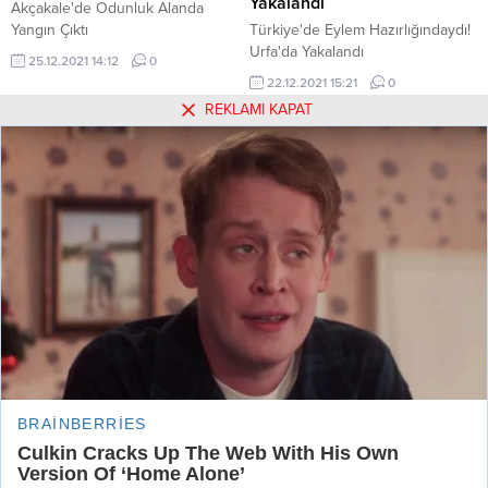
Yakalandı
Akçakale'de Odunluk Alanda
Yangın Çıktı
Türkiye'de Eylem Hazırlığındaydı!
Urfa'da Yakalandı
25.12.2021 14:12
0
22.12.2021 15:21
0
REKLAMI KAPAT
Hakkımızda
Kullanım Koşulları
Gizlilik Politikası
Burçlar
Tüm Yazarlar
Künye
İletişim