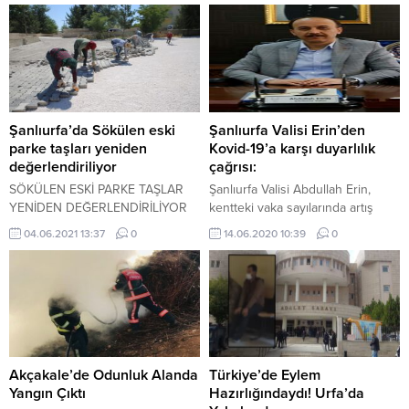
esnaf ve vatandaşlarla bir araya
geldi.
Şanlıurfa’da Sökülen eski
Şanlıurfa Valisi Erin’den
parke taşları yeniden
Kovid-19’a karşı duyarlılık
değerlendiriliyor
çağrısı:
SÖKÜLEN ESKİ PARKE TAŞLAR
Şanlıurfa Valisi Abdullah Erin,
YENİDEN DEĞERLENDİRİLİYOR
kentteki vaka sayılarında artış
olduğunu belirterek, "Hayatını
04.06.2021 13:37
0
14.06.2020 10:39
0
kaybeden vatandaşlarımızın
sayısında da artış var. Yalnız
Kovid-19'dan dolayı hayatlarını
kaybeden vatandaşlarımızın sayısı
ve oranı, Türkiye genelindeki
oranın üstünde değil." dedi.
Akçakale’de Odunluk Alanda
Türkiye’de Eylem
Yangın Çıktı
Hazırlığındaydı! Urfa’da