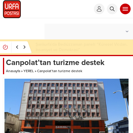
Şanlıurfa’da çok sayıda ruhsatsız silah ele geçirildi
Canpolat’tan turizme destek
Anasayfa
»
YEREL
»
Canpolat’tan turizme destek