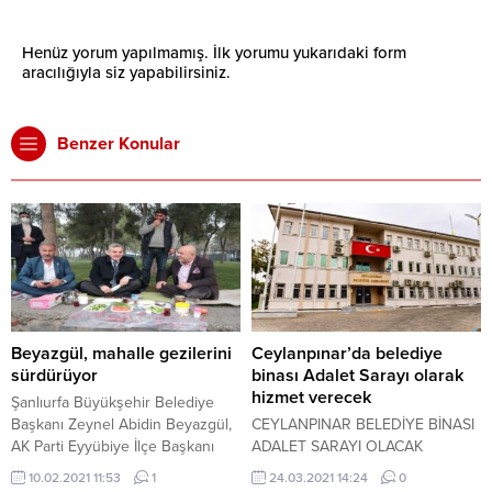
Henüz yorum yapılmamış. İlk yorumu yukarıdaki form
aracılığıyla siz yapabilirsiniz.
Benzer Konular
Beyazgül, mahalle gezilerini
Ceylanpınar’da belediye
sürdürüyor
binası Adalet Sarayı olarak
hizmet verecek
Şanlıurfa Büyükşehir Belediye
Başkanı Zeynel Abidin Beyazgül,
CEYLANPINAR BELEDİYE BİNASI
AK Parti Eyyübiye İlçe Başkanı
ADALET SARAYI OLACAK
Mehmet Moğal ile birlikte Buhara
10.02.2021 11:53
1
24.03.2021 14:24
0
ve Haleplibahçe mahallesinde