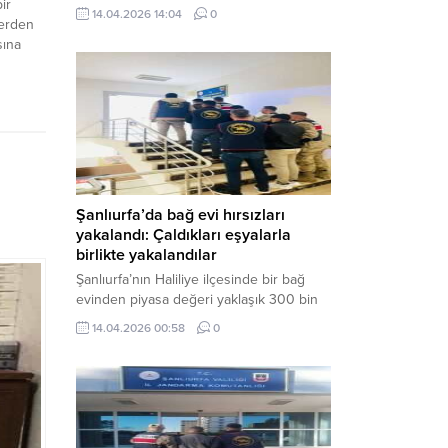
ir
neden oldu. Olay yerine çok sayıda özel
14.04.2026 14:04
0
yerden
harekat polisi ve sağlık ekibi sevk
sına
edilirken, saldırganı etkisiz hale getirme
ündeme
çalışmaları devam ediyor. Haber Merkezi
zgahtaki
– Siverek ilçesi Hasan Çelebi
kşehir
Mahallesi’nde bulunan Ahmet Koyuncu
, sosyal
Mesleki...
 yere
krardan
.
Şanlıurfa’da bağ evi hırsızları
yakalandı: Çaldıkları eşyalarla
birlikte yakalandılar
Şanlıurfa’nın Haliliye ilçesinde bir bağ
evinden piyasa değeri yaklaşık 300 bin
TL olan eşyaları çalan şüpheliler,
14.04.2026 00:58
0
jandarmanın başarılı operasyonuyla
yakalandı. Olayla ilgili gözaltına alınan 3
şüpheliden 2’si tutuklanarak cezaevine
gönderildi. Haber Merkezi – Şanlıurfa İl
Jandarma Komutanlığı, “Faili Meçhul
Hırsızlık Olaylarının Aydınlatılmasına”