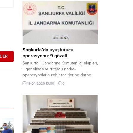
mühimmat ele geçirildi. Haber Merkezi –
Şanlıurfa Valiliği İl Basın ve Halkla İlişkiler
Müdürlüğü tarafından yapılan açıklamaya
göre; 17 Nisan...
Şanlıurfa’da uyuşturucu
operasyonu: 9 gözaltı
Şanlıurfa İl Jandarma Komutanlığı ekipleri,
il genelinde yürüttüğü narko-
operasyonlarla zehir tacirlerine darbe
indirdi. Üç ilçede eş zamanlı
19.04.2026 13:00
0
gerçekleştirilen faaliyetlerde çeşitli
uyuşturucu maddeler ele geçirilirken, 9
şüpheli hakkında adli işlem başlatıldı.
Haber Merkezi – Şanlıurfa Valiliği İl Basın
ve Halkla İlişkiler Müdürlüğü’nden yapılan
açıklamaya göre, İl Jandarma Komutanlığı
tarafından “Narkotik Suçlarla...