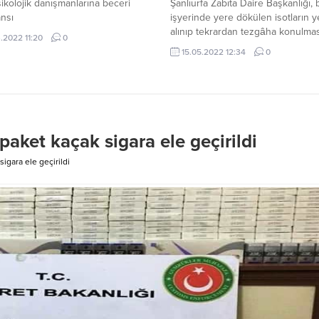
ikolojik danışmanlarına beceri
Şanlıurfa Zabıta Daire Başkanlığı, b
nsı
işyerinde yere dökülen isotların 
alınıp tekrardan tezgâha konulma
.2022 11:20
0
sessiz kalmadı. Ajans Urfa’nın g
15.05.2022 12:34
0
getirdiği görüntülerin ardından te
isotlar imha edildi. Şanlıurfa Büyü
Belediyesi Zabıta Daire Başkanlığı
medya hesaplarında bir işyerinde
dökülen isotların yerden alınıp te
tezgâha konulmasıyla ilgili yaptığı
paket kaçak sigara ele geçirildi
çalışmada, görüntülerden işyerini..
sigara ele geçirildi