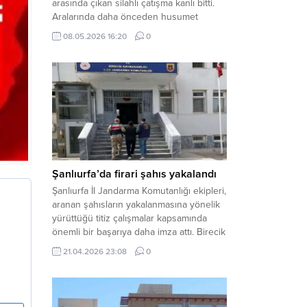
arasında çıkan silahlı çatışma kanlı bitti.
Aralarında daha önceden husumet
olduğu öğrenilen tarafların kavgası
08.05.2026 16:20
0
neticesinde 3 kişi olay yerinde yaşamını
yitirdi. Haber Merkezi – Olay, Haliliye
ilçesine bağlı kırsal Konaç Mahallesi’nde
meydana geldi. Edinilen bilgilere göre,
aralarında husumet bulunan iki grup
arasında henüz belirlenemeyen bir...
Şanlıurfa’da firari şahıs yakalandı
Şanlıurfa İl Jandarma Komutanlığı ekipleri,
aranan şahısların yakalanmasına yönelik
yürüttüğü titiz çalışmalar kapsamında
önemli bir başarıya daha imza attı. Birecik
ilçesinde düzenlenen operasyonla,
21.04.2026 23:08
0
hakkında kesinleşmiş hapis cezası
bulunan bir firari yakalanarak adalete
teslim edildi. Haber Merkezi – Şanlıurfa
Valiliği İl Basın ve Halkla İlişkiler