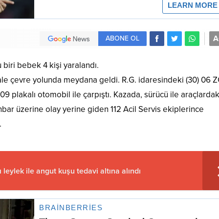
A
ABONE OL
 biri bebek 4 kişi yaralandı.
kale çevre yolunda meydana geldi. R.G. idaresindeki (30) 06 
9 plakalı otomobil ile çarpıştı. Kazada, sürücü ile araçlardak
, ihbar üzerine olay yerine giden 112 Acil Servis ekiplerince
.
 leylek ile angut kuşu tedavi altına alındı