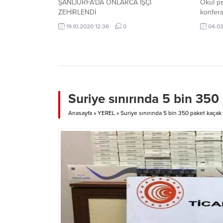
ŞANLIURFA'DA ONLARCA İŞÇİ
Okul ps
ZEHİRLENDİ
konfera
19.10.2020 12:36
0
04.03
Suriye sınırında 5 bin 350 
Anasayfa
»
YEREL
»
Suriye sınırında 5 bin 350 paket kaçak 