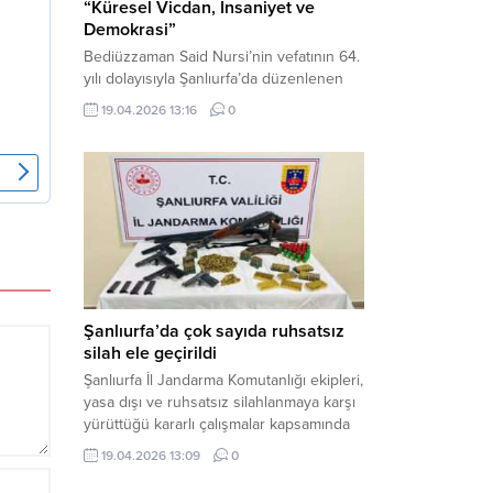
“Küresel Vicdan, İnsaniyet ve
Demokrasi”
Bediüzzaman Said Nursi’nin vefatının 64.
yılı dolayısıyla Şanlıurfa’da düzenlenen
panelde, günümüzün manevi ve
19.04.2026 13:16
0
toplumsal sorunlarına Risale-i Nur
perspektifiyle çözüm arandı. Karaköprü
Necmettin Cevheri Kültür Merkezi’nde
gerçekleştirilen “Küresel Vicdan,
İnsaniyet ve Demokrasi” başlıklı panel,
hürriyet, adalet ve hukuk vurgularıyla
yoğun katılıma sahne oldu. Haber
Merkezi – Bediüzzaman Eğitim Kültür ve
Sanat...
Şanlıurfa’da çok sayıda ruhsatsız
silah ele geçirildi
Şanlıurfa İl Jandarma Komutanlığı ekipleri,
yasa dışı ve ruhsatsız silahlanmaya karşı
yürüttüğü kararlı çalışmalar kapsamında
Bozova ilçesinde bir ikamete operasyon
19.04.2026 13:09
0
düzenledi. Yapılan aramada çok sayıda
uzun namlulu silah, tabanca ve