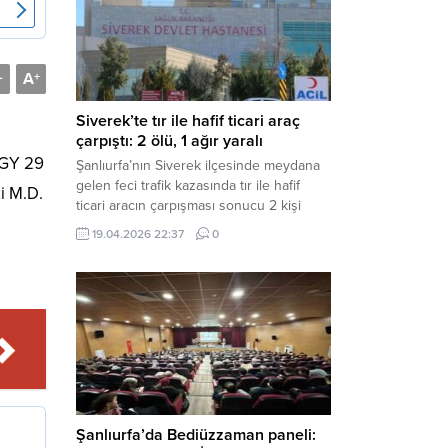
Müdürlüğü tarafından yapılan açıklamaya
göre; İl...
A
-
+
Siverek’te tır ile hafif ticari araç
çarpıştı: 2 ölü, 1 ağır yaralı
ZGY 29
Şanlıurfa’nın Siverek ilçesinde meydana
gelen feci trafik kazasında tır ile hafif
i M.D.
ticari aracın çarpışması sonucu 2 kişi
yaşamını yitirdi, 1 kişi ise ağır yaralandı.
19.04.2026 22:37
0
Haber Merkezi – Siverek-Adıyaman kara
yolunda seyir halindeki araçların
çarpışması sonucu meydana gelen
kazada can pazarı yaşandı. Kafa Kafaya
Çarpıştılar Edinilen bilgilere göre,
Hüseyin Çelik (29)...
Şanlıurfa’da Bediüzzaman paneli: