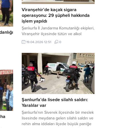
Viranşehir’de kaçak sigara
operasyonu: 29 şüpheli hakkında
işlem yapıldı
Şanlıurfa İl Jandarma Komutanlığı ekipleri,
danlığı
Viranşehir ilçesinde tütün ve alkol
kaçakçılığına yönelik yürüttüğü kapsamlı
19.04.2026 12:51
0
çalışmalar neticesinde binlerce paket
gümrük kaçağı sigara ele geçirdi.
Operasyon kapsamında çok sayıda şahıs
hakkında adli süreç başlatıldı. Haber
Merkezi – Şanlıurfa Valiliği bünyesinde İl
Jandarma Komutanlığı tarafından
gerçekleştirilen “Tütün ve Alkol
Kaçakçılarına Yönelik Çalışmalar” tüm...
Şanlıurfa’da lisede silahlı saldırı:
Yaralılar var
Şanlıurfa’nın Siverek ilçesinde bir meslek
aha
lisesinde meydana gelen silahlı saldırı ve
rehin alma iddiaları ilçede büyük paniğe