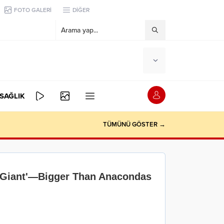
FOTO GALERİ
DİĞER
SAĞLIK
TÜMÜNÜ GÖSTER →