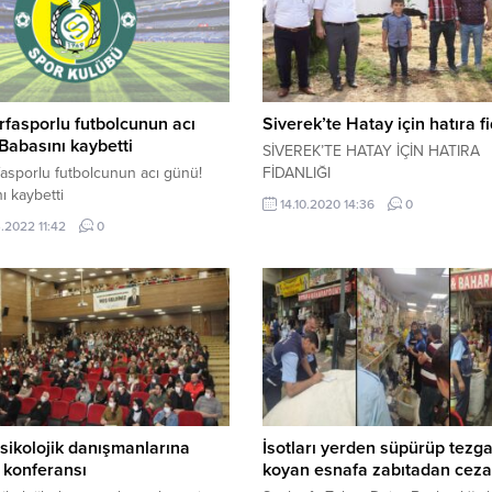
rfasporlu futbolcunun acı
Siverek’te Hatay için hatıra fi
Babasını kaybetti
SİVEREK’TE HATAY İÇİN HATIRA
fasporlu futbolcunun acı günü!
FİDANLIĞI
ı kaybetti
14.10.2020 14:36
0
.2022 11:42
0
sikolojik danışmanlarına
İsotları yerden süpürüp tezg
 konferansı
koyan esnafa zabıtadan ceza