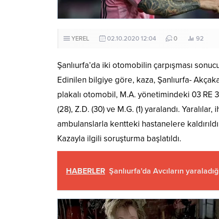
YEREL
02.10.2020 12:04
0
92
Şanlıurfa’da iki otomobilin çarpışması sonucu
Edinilen bilgiye göre, kaza, Şanlıurfa- Akça
plakalı otomobil, M.A. yönetimindeki 03 RE 30
(28), Z.D. (30) ve M.G. (1) yaralandı. Yaralılar
ambulanslarla kentteki hastanelere kaldırıldı
Kazayla ilgili soruşturma başlatıldı.
HABERLER
Şanlıurfa'da Avcıların yaraladığı