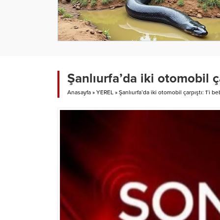
Şanlıurfa’da iki otomobil ça
Anasayfa
»
YEREL
»
Şanlıurfa’da iki otomobil çarpıştı: 1’i be