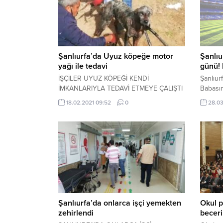
Şanlıurfa’da Uyuz köpeğe motor
Şanlıu
yağı ile tedavi
günü! 
İŞÇİLER UYUZ KÖPEĞİ KENDİ
Şanlıur
İMKANLARIYLA TEDAVİ ETMEYE ÇALIŞTI
Babasın
18.02.2021 09:52
0
28.03
Şanlıurfa’da onlarca işçi yemekten
Okul p
zehirlendi
beceri