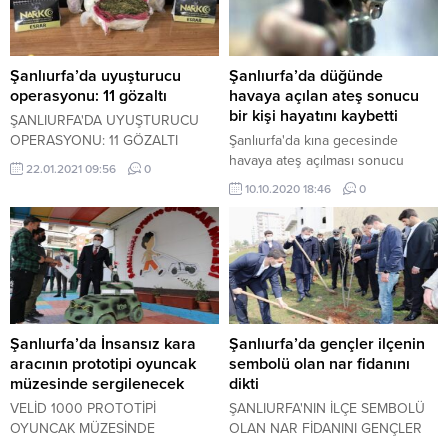
Şanlıurfa’da uyuşturucu
Şanlıurfa’da düğünde
operasyonu: 11 gözaltı
havaya açılan ateş sonucu
bir kişi hayatını kaybetti
ŞANLIURFA'DA UYUŞTURUCU
OPERASYONU: 11 GÖZALTI
Şanlıurfa'da kına gecesinde
havaya ateş açılması sonucu
22.01.2021 09:56
0
kurşunun isabet ettiği kişi
10.10.2020 18:46
0
hastanede hayatını kaybetti.
Şanlıurfa’da İnsansız kara
Şanlıurfa’da gençler ilçenin
aracının prototipi oyuncak
sembolü olan nar fidanını
müzesinde sergilenecek
dikti
VELİD 1000 PROTOTİPİ
ŞANLIURFA'NIN İLÇE SEMBOLÜ
OYUNCAK MÜZESİNDE
OLAN NAR FİDANINI GENÇLER