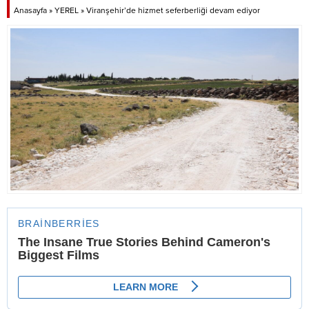
Anasayfa
»
YEREL
»
Viranşehir’de hizmet seferberliği devam ediyor