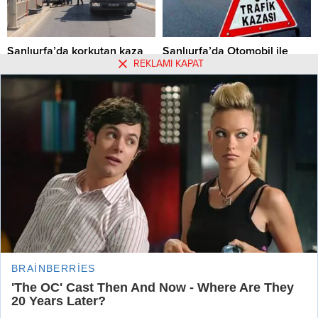
Şanlıurfa’da korkutan kaza
Şanlıurfa’da Otomobil ile
REKLAMI KAPAT
kamyon çarpıştı: 4 yaralı
ŞANLIURFA'DA AYNI YÖNDE
SEYREDEN İKİ ARACIN
Şanlıurfa’da otomobil ile
ÇARPIŞMASI SONUCU MEYDANA
kamyonun çarpışması sonucu
GELEN TRAFİK KAZASINDA
meydana gelen trafik kazasında 4
KAMYONET KÖPRÜDE ASILI
kişi yaralandı.
15.09.2020 17:28
0
08.12.2020 21:07
0
KALDI. KORKUTAN KAZADA BİR
SÜRÜCÜ YARALANDI.
Hakkımızda
Kullanım Koşulları
Gizlilik Politikası
Burçlar
Tüm Yazarlar
Künye
İletişim