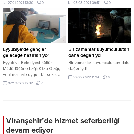
SERGİLENECEK
EKTİ
27.01.2021 13:30
0
05.03.2021 09:51
0
Eyyübiye’de gençler
Bir zamanlar kuyumculuktan
geleceğe hazırlanıyor
daha değerliydi
Eyyübiye Belediyesi Kültür
Bir zamanlar kuyumculuktan daha
Müdürlüğüne bağlı Kitap Otağı,
değerliydi
yeni normale uygun bir şekilde
10.06.2022 11:24
0
TYT-AYT sınavlarına hazırlanan
07.11.2020 15:32
0
öğrencileri ağırlamaya devam
ediyor.
Viranşehir’de hizmet seferberliği
devam ediyor