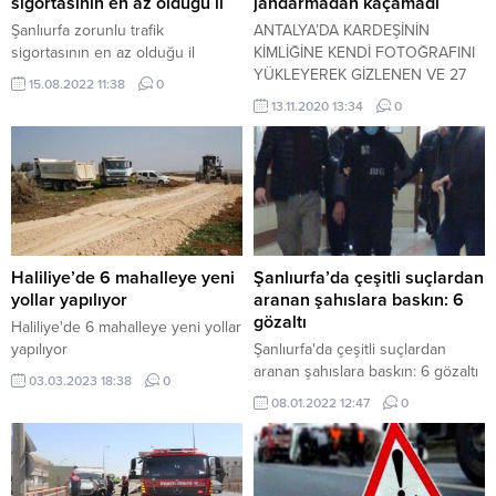
sigortasının en az olduğu il
jandarmadan kaçamadı
Şanlıurfa zorunlu trafik
ANTALYA’DA KARDEŞİNİN
sigortasının en az olduğu il
KİMLİĞİNE KENDİ FOTOĞRAFINI
YÜKLEYEREK GİZLENEN VE 27
15.08.2022 11:38
0
YIL 10 15 GÜN HAPİS CEZASI
13.11.2020 13:34
0
BULUNAN ŞÜPHELİ JANDARMA
TARAFINDAN YAKALANDI.
Haliliye’de 6 mahalleye yeni
Şanlıurfa’da çeşitli suçlardan
yollar yapılıyor
aranan şahıslara baskın: 6
gözaltı
Haliliye'de 6 mahalleye yeni yollar
yapılıyor
Şanlıurfa'da çeşitli suçlardan
aranan şahıslara baskın: 6 gözaltı
03.03.2023 18:38
0
08.01.2022 12:47
0