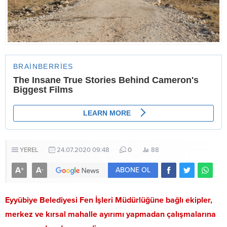
YEREL
24.07.2020 09:48
0
88
A
A
+
-
ABONE OL
Eyyübiye Belediyesi Fen İşleri Müdürlüğüne bağlı ekipler,
merkez ve kırsal mahalle ayırımı yapmadan çalışmalarına