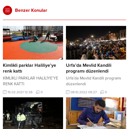
Benzer Konular
Kimlikli parklar Haliliye’ye
Urfa’da Mevlid Kandili
renk kattı
programı düzenlendi
KİMLİKLİ PARKLAR HALİLİYE’YE
Urfa’da Mevlid Kandili programı
RENK KATTI
düzenlendi
15.02.2021 12:38
0
08.10.2022 09:27
0