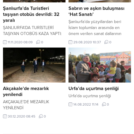
Şanlıurfa’da Turistleri
Sabrın ve aşkın buluşması
taşıyan otobüs devrildi: 32
‘Hat Sanatı’
yaralı
Şanlıurfa’da yüzyıllardan beri
ŞANLIURFA'DA TURİSTLERİ
İslam toplumları arasında en
TAŞIYAN OTOBÜS KAZA YAPTI:
önem verilen sanat dallarının
32 YARALI
başında gelen 'hat sanatı', sabrın
11.11.2020 08:09
0
29.08.2020 10:37
0
ve aşkın buluşması olarak
değerini korumaya devam ediyor.
Akçakale’de mezarlık
Urfa’da uçurtma şenliği
yenilendi
Urfa'da uçurtma şenliği
AKÇAKALE’DE MEZARLIK
14.08.2022 11:14
0
YENİLENDİ
30.12.2020 08:45
0