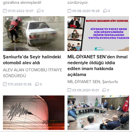
gözaltına alınmışlardı!
sürdürüyor.
07.01.2022 13:07
0
05.08.2020 19:28
0
Şanlıurfa’da Seyir halindeki
MİL-DİYANET SEN’den ihmal
otomobil alev aldı
nedeniyle öldüğü iddia
edilen imam hakkında
ALEV ALAN OTOMOBİLİ İTFAİYE
açıklama
SÖNDÜRDÜ
MİL-DİYANET SEN, Şanlıurfa
17.11.2020 13:36
0
Siverek ilçesinde Covid-19'lu
03.09.2020 10:01
0
cenazeden virüsü kaptığı ileri
sürülen ardından vefat eden
imam ile ilgili DİB Rehberlik ve
Teftiş Başkanlığına soruşturma
talep dilekçesi verdi.