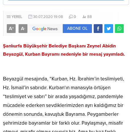
YEREL
30.07.2020 19:08
0
88
A
A
+
-
ABONE OL
Şanlıurfa Büyükşehir Belediye Başkanı Zeynel Abidin
Beyazgül, Kurban Bayramı nedeniyle bir mesaj yayımladı.
Beyazgül mesajında, “Kurban, Hz. İbrahim’in teslimiyeti,
Hz. İsmail’in sabrıdır. Kurban‘ın manasıyla örtüşen
“teslimiyet ve sabrı” bir arada yaşadığımız, pandemiyle
mücadele ederken sevdiklerimizden ayrı kaldığımız bir
dönemin sonunda, kavuştuk Bayrama. Peygamberler
şehrimizde bayramlar bir farklı olur. Paylaşmayı, misafir
etmeyi, misafir olmayı severiz biz. Ama bu kez farklı,