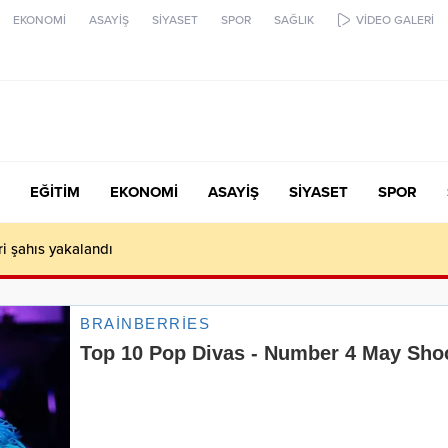
EKONOMİ
ASAYİŞ
SİYASET
SPOR
SAĞLIK
VİDEO GALERİ
EĞİTİM
EKONOMİ
ASAYİŞ
SİYASET
SPOR
ari şahıs yakalandı