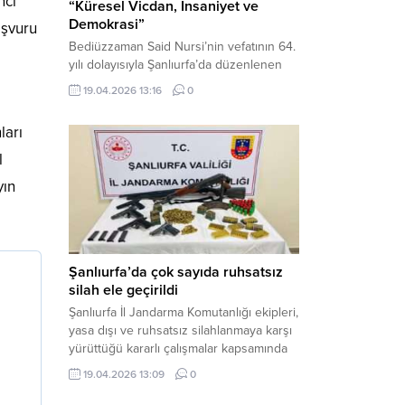
nci
“Küresel Vicdan, İnsaniyet ve
Demokrasi”
aşvuru
Bediüzzaman Said Nursi’nin vefatının 64.
yılı dolayısıyla Şanlıurfa’da düzenlenen
panelde, günümüzün manevi ve
19.04.2026 13:16
0
toplumsal sorunlarına Risale-i Nur
perspektifiyle çözüm arandı. Karaköprü
ları
Necmettin Cevheri Kültür Merkezi’nde
gerçekleştirilen “Küresel Vicdan,
l
İnsaniyet ve Demokrasi” başlıklı panel,
yın
hürriyet, adalet ve hukuk vurgularıyla
yoğun katılıma sahne oldu. Haber
Merkezi – Bediüzzaman Eğitim Kültür ve
Sanat...
Şanlıurfa’da çok sayıda ruhsatsız
silah ele geçirildi
Şanlıurfa İl Jandarma Komutanlığı ekipleri,
yasa dışı ve ruhsatsız silahlanmaya karşı
yürüttüğü kararlı çalışmalar kapsamında
Bozova ilçesinde bir ikamete operasyon
19.04.2026 13:09
0
düzenledi. Yapılan aramada çok sayıda
uzun namlulu silah, tabanca ve