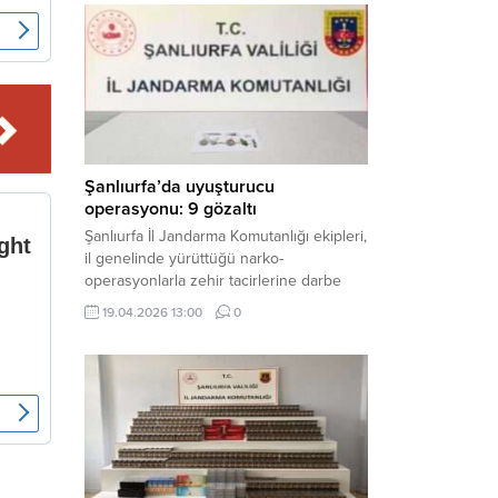
mühimmat ele geçirildi. Haber Merkezi –
Şanlıurfa Valiliği İl Basın ve Halkla İlişkiler
Müdürlüğü tarafından yapılan açıklamaya
göre; 17 Nisan...
Şanlıurfa’da uyuşturucu
operasyonu: 9 gözaltı
Şanlıurfa İl Jandarma Komutanlığı ekipleri,
il genelinde yürüttüğü narko-
operasyonlarla zehir tacirlerine darbe
indirdi. Üç ilçede eş zamanlı
19.04.2026 13:00
0
gerçekleştirilen faaliyetlerde çeşitli
uyuşturucu maddeler ele geçirilirken, 9
şüpheli hakkında adli işlem başlatıldı.
Haber Merkezi – Şanlıurfa Valiliği İl Basın
ve Halkla İlişkiler Müdürlüğü’nden yapılan
açıklamaya göre, İl Jandarma Komutanlığı
tarafından “Narkotik Suçlarla...