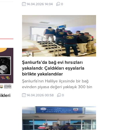
neden oldu. Olay yerine çok sayıda özel
14.04.2026 14:04
0
harekat polisi ve sağlık ekibi sevk
edilirken, saldırganı etkisiz hale getirme
çalışmaları devam ediyor. Haber Merkezi
– Siverek ilçesi Hasan Çelebi
Mahallesi’nde bulunan Ahmet Koyuncu
Mesleki...
Şanlıurfa’da bağ evi hırsızları
yakalandı: Çaldıkları eşyalarla
birlikte yakalandılar
Şanlıurfa’nın Haliliye ilçesinde bir bağ
evinden piyasa değeri yaklaşık 300 bin
TL olan eşyaları çalan şüpheliler,
ikleri
14.04.2026 00:58
0
jandarmanın başarılı operasyonuyla
yakalandı. Olayla ilgili gözaltına alınan 3
şüpheliden 2’si tutuklanarak cezaevine
gönderildi. Haber Merkezi – Şanlıurfa İl
Jandarma Komutanlığı, “Faili Meçhul
Hırsızlık Olaylarının Aydınlatılmasına”