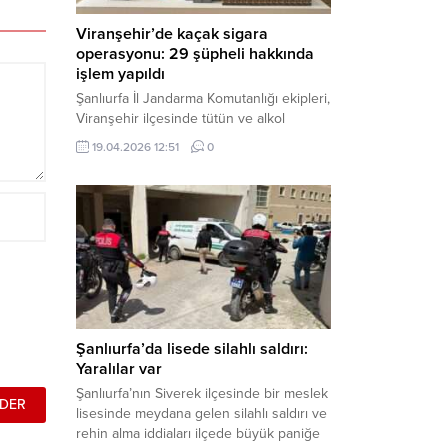
Viranşehir’de kaçak sigara
operasyonu: 29 şüpheli hakkında
işlem yapıldı
Şanlıurfa İl Jandarma Komutanlığı ekipleri,
Viranşehir ilçesinde tütün ve alkol
kaçakçılığına yönelik yürüttüğü kapsamlı
19.04.2026 12:51
0
çalışmalar neticesinde binlerce paket
gümrük kaçağı sigara ele geçirdi.
Operasyon kapsamında çok sayıda şahıs
hakkında adli süreç başlatıldı. Haber
Merkezi – Şanlıurfa Valiliği bünyesinde İl
Jandarma Komutanlığı tarafından
gerçekleştirilen “Tütün ve Alkol
Kaçakçılarına Yönelik Çalışmalar” tüm...
Şanlıurfa’da lisede silahlı saldırı:
Yaralılar var
Şanlıurfa’nın Siverek ilçesinde bir meslek
lisesinde meydana gelen silahlı saldırı ve
rehin alma iddiaları ilçede büyük paniğe