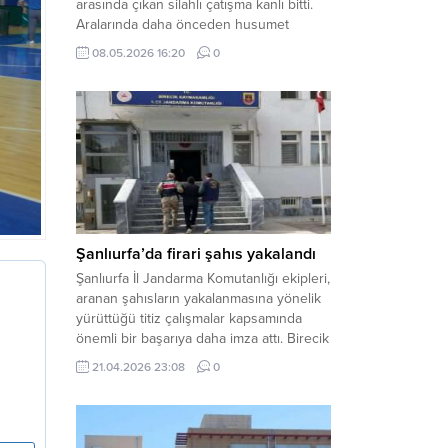
arasında çıkan silahlı çatışma kanlı bitti.
Aralarında daha önceden husumet
olduğu öğrenilen tarafların kavgası
08.05.2026 16:20
0
neticesinde 3 kişi olay yerinde yaşamını
yitirdi. Haber Merkezi – Olay, Haliliye
ilçesine bağlı kırsal Konaç Mahallesi’nde
meydana geldi. Edinilen bilgilere göre,
aralarında husumet bulunan iki grup
arasında henüz belirlenemeyen bir...
Şanlıurfa’da firari şahıs yakalandı
Şanlıurfa İl Jandarma Komutanlığı ekipleri,
aranan şahısların yakalanmasına yönelik
yürüttüğü titiz çalışmalar kapsamında
önemli bir başarıya daha imza attı. Birecik
ilçesinde düzenlenen operasyonla,
21.04.2026 23:08
0
hakkında kesinleşmiş hapis cezası
bulunan bir firari yakalanarak adalete
teslim edildi. Haber Merkezi – Şanlıurfa
Valiliği İl Basın ve Halkla İlişkiler