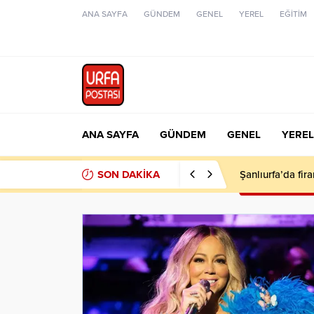
ANA SAYFA
GÜNDEM
GENEL
YEREL
EĞİTİM
ANA SAYFA
GÜNDEM
GENEL
YEREL
SON DAKİKA
Şanlıurfa’da fir