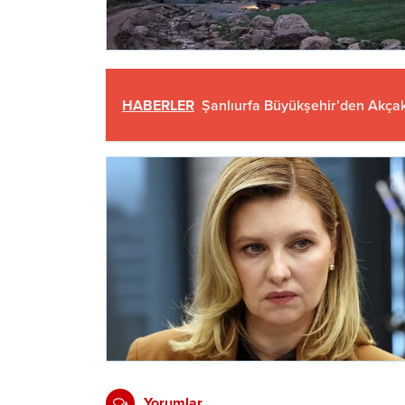
HABERLER
Şanlıurfa Büyükşehir’den Akçak
Yorumlar