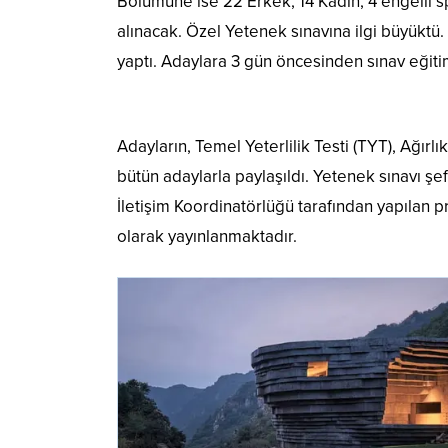
Bölümüne ise 22 Erkek, 14 Kadın, 4 engelli 
alınacak. Özel Yetenek sınavına ilgi büyükt
yaptı. Adaylara 3 gün öncesinden sınav eğitim
Adayların, Temel Yeterlilik Testi (TYT), Ağır
bütün adaylarla paylaşıldı. Yetenek sınavı şe
İletişim Koordinatörlüğü tarafından yapılan p
olarak yayınlanmaktadır.