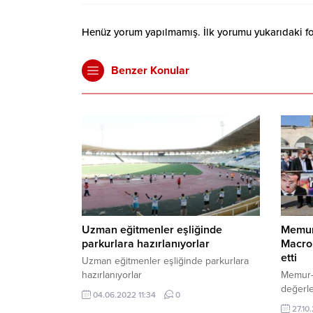
Henüz yorum yapılmamış. İlk yorumu yukarıdaki form
Benzer Konular
Uzman eğitmenler eşliğinde
Memur-
parkurlara hazırlanıyorlar
Macron
etti
Uzman eğitmenler eşliğinde parkurlara
hazırlanıyorlar
Memur-S
değerle
04.06.2022 11:34
0
Cumhurb
27.10