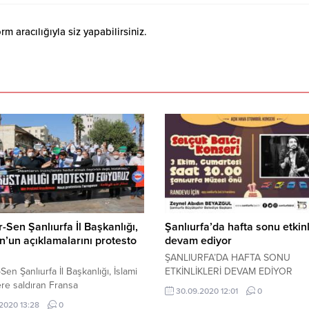
 aracılığıyla siz yapabilirsiniz.
Sen Şanlıurfa İl Başkanlığı,
Şanlıurfa’da hafta sonu etkinl
’un açıklamalarını protesto
devam ediyor
ŞANLIURFA’DA HAFTA SONU
en Şanlıurfa İl Başkanlığı, İslami
ETKİNLİKLERİ DEVAM EDİYOR
re saldıran Fransa
30.09.2020 12:01
0
aşkanı Macron'a kitlesel basın
.2020 13:28
0