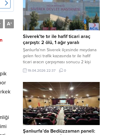
Müdürlüğü tarafından yapılan açıklamaya
göre; İl...
A
-
+
Siverek’te tır ile hafif ticari araç
an
çarpıştı: 2 ölü, 1 ağır yaralı
Şanlıurfa’nın Siverek ilçesinde meydana
gelen feci trafik kazasında tır ile hafif
ticari aracın çarpışması sonucu 2 kişi
yaşamını yitirdi, 1 kişi ise ağır yaralandı.
19.04.2026 22:37
0
pik
Haber Merkezi – Siverek-Adıyaman kara
yolunda seyir halindeki araçların
por
çarpışması sonucu meydana gelen
erkek
kazada can pazarı yaşandı. Kafa Kafaya
Çarpıştılar Edinilen bilgilere göre,
Hüseyin Çelik (29)...
liği
imi
Şanlıurfa’da Bediüzzaman paneli: