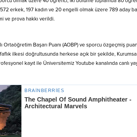
sporcu olmak üzere 40 öğrenci, iki bölüme toplamda 80 öğre
ü. 572 erkek, 197 kadın ve 20 engelli olmak üzere 789 aday b
i ve prova hakkı verildi.
lıklı Ortaöğretim Başarı Puanı (AOBP) ve sporcu özgeçmiş puan
ffaflık ilkesi doğrultusunda herkese açık bir şekilde, Kurumsa
rofesyonel kayıt ile Üniversitemiz Youtube kanalında canlı ya