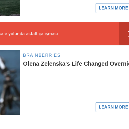
ale yolunda asfalt çalışması