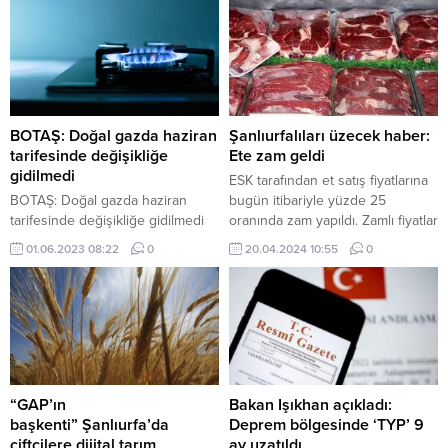
BOTAŞ: Doğal gazda haziran
Şanlıurfalıları üzecek haber:
tarifesinde değişikliğe
Ete zam geldi
gidilmedi
ESK tarafından et satış fiyatlarına
BOTAŞ: Doğal gazda haziran
bugün itibariyle yüzde 25
tarifesinde değişikliğe gidilmedi
oranında zam yapıldı. Zamlı fiyatlar
bu sabahtan itibaren geçerli. Bu
01.06.2023 08:22
0
20.04.2024 10:55
0
zam, Şanlıurfalıların vazgeçilmezi
olan etin sofralardaki yerini daha
da zorlaştıracak. Et ve Süt
Kurumu (ESK), et fiyatlarına
bugünden itibaren geçerli olmak
üzere yüzde 25 oranında zam
yaptı. Tarımdan Haber’in
aktardığına göre,...
“GAP’ın
Bakan Işıkhan açıkladı:
başkenti” Şanlıurfa’da
Deprem bölgesinde ‘TYP’ 9
çiftçilere dijital tarım
ay uzatıldı