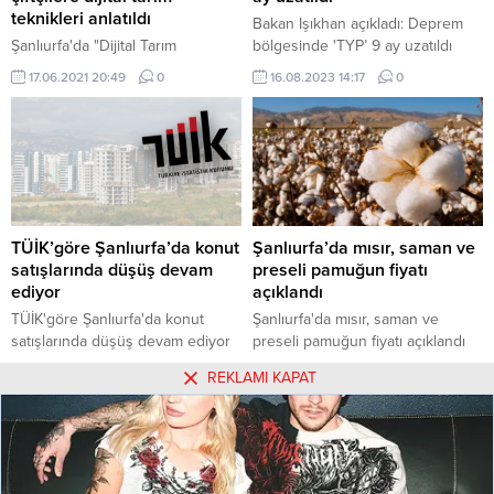
teknikleri anlatıldı
Bakan Işıkhan açıkladı: Deprem
Şanlıurfa'da "Dijital Tarım
bölgesinde 'TYP’ 9 ay uzatıldı
Tekniklerinin GAP Bölgesi'nde
17.06.2021 20:49
0
16.08.2023 14:17
0
Füzyon Merkezi Aracılığı ile
Yaygınlaştırılması Projesi"
kapsamında ürünlerin dijital
ortamda takibinin yapılabilmesi
için çiftçilere eğitimler veriliyor.
TÜİK’göre Şanlıurfa’da konut
Şanlıurfa’da mısır, saman ve
satışlarında düşüş devam
preseli pamuğun fiyatı
ediyor
açıklandı
TÜİK'göre Şanlıurfa'da konut
Şanlıurfa'da mısır, saman ve
satışlarında düşüş devam ediyor
preseli pamuğun fiyatı açıklandı
16.05.2023 08:06
0
25.09.2023 18:56
0
REKLAMI KAPAT