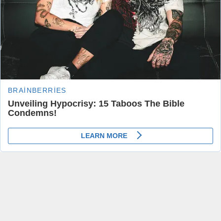
Bazı yüksek tansiyon ilaçlarının
Kovid-19’un etkilerini hafiflettiği
belirlendi
Anasayfa
»
SAĞLIK HABERLERİ
»
Bazı yüksek tansiyon ilaçlarının Kovid-19’un
etkilerini hafiflettiği belirlendi