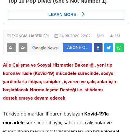
EKONOMİ HABERLERİ
24.08.2020 22:02
0
151
A
A
+
-
ABONE OL
Aile Çalışma ve Sosyal Hizmetler Bakanlığı, yeni tip
koronavirüsle (Kovid-19) mücadele sürecinde, sosyal
yardımlarla ihtiyaç sahipleri, işveren ve çalışanlar için
başlatılacak Normalleşme Desteği ile istihdamı
desteklemeye devam edecek.
Türkiye’de marttan itibaren başlayan
Kovid-19’la
mücadele
sürecinde ihtiyaç sahipleri, çalışanlar ve
işverenlerin mağduriyet yaşamaması için hızla
Sosyal