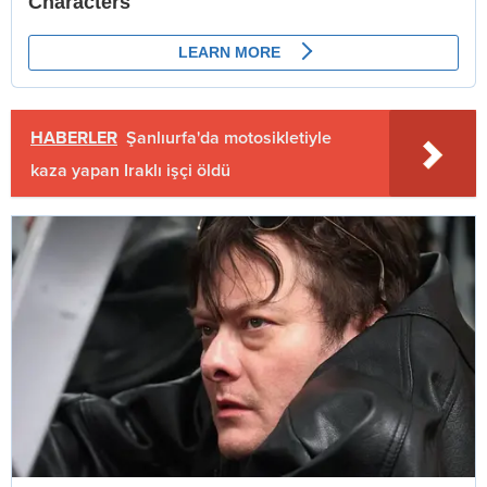
HABERLER
Şanlıurfa'da motosikletiyle
kaza yapan Iraklı işçi öldü