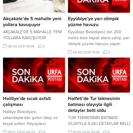
Akçakale’de 5 mahalle yeni
Eyyübiye’ye yarı olimpik
yollara kavuşuyor
yüzme havuzu
AKÇAKALE'DE 5 MAHALLE YENİ
Eyyübiye Belediyesi, bin 200
YOLLARA KAVUŞUYOR
metre kare kapalı alana sahip, yarı
olimpik yüzme havuzu yapım
06.03.2021 19:05
0
çalışmaları için ihale ilanına çıktı.
04.09.2020 11:09
0
Haliliye’de sıcak asfalt
Halfeti’de Tur teknesinin
çalışması
batması olayıyla ilgili
detaylar belli oldu
Haliliye Belediyesi,
vatandaşlardan gelen talep ve
TUR TEKNESİNİN BATMASI
tespit edilen ihtiyaçların
OLAYIYLA İLGİLİ DETAYLAR BELLİ
çözümüne ilişkin yürüttüğü
OLDU
09.12.2020 09:25
0
19.09.2020 10:08
0