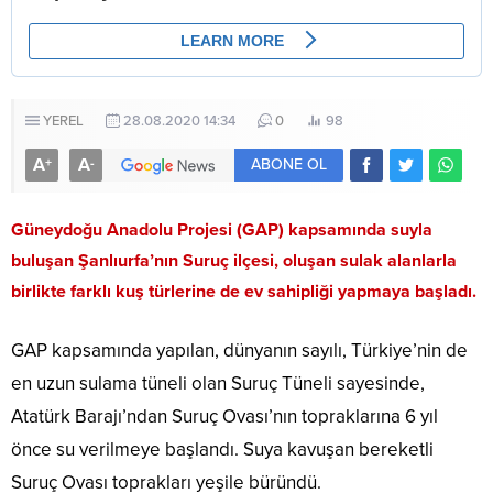
YEREL
28.08.2020 14:34
0
98
A
A
+
-
ABONE OL
Güneydoğu Anadolu Projesi (GAP) kapsamında suyla
buluşan Şanlıurfa’nın Suruç ilçesi, oluşan sulak alanlarla
birlikte farklı kuş türlerine de ev sahipliği yapmaya başladı.
GAP kapsamında yapılan, dünyanın sayılı, Türkiye’nin de
en uzun sulama tüneli olan Suruç Tüneli sayesinde,
Atatürk Barajı’ndan Suruç Ovası’nın topraklarına 6 yıl
önce su verilmeye başlandı. Suya kavuşan bereketli
Suruç Ovası toprakları yeşile büründü.