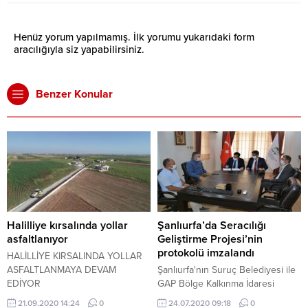
Henüz yorum yapılmamış. İlk yorumu yukarıdaki form
aracılığıyla siz yapabilirsiniz.
Benzer Konular
Halilliye kırsalında yollar
Şanlıurfa’da Seracılığı
asfaltlanıyor
Geliştirme Projesi’nin
protokolü imzalandı
HALİLLİYE KIRSALINDA YOLLAR
ASFALTLANMAYA DEVAM
Şanlıurfa'nın Suruç Belediyesi ile
EDİYOR
GAP Bölge Kalkınma İdaresi
Başkanlığı arasında ilçede
21.09.2020 14:24
0
24.07.2020 09:18
0