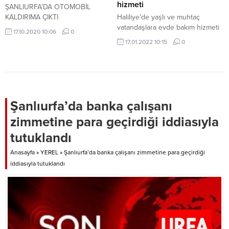
hizmeti
ŞANLIURFA’DA OTOMOBİL
KALDIRIMA ÇIKTI
Haliliye’de yaşlı ve muhtaç
vatandaşlara evde bakım hizmeti
17.10.2020 10:06
0
17.01.2022 10:15
0
Şanlıurfa’da banka çalışanı
zimmetine para geçirdiği iddiasıyla
tutuklandı
Anasayfa
»
YEREL
»
Şanlıurfa’da banka çalışanı zimmetine para geçirdiği
iddiasıyla tutuklandı