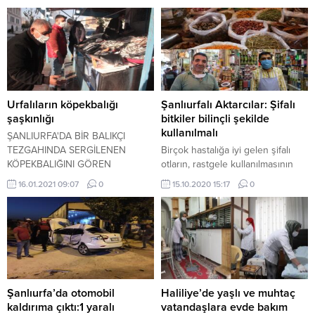
seracılığın geliştirilmesi ve
istihdamın arttırılması kapsamında
protokol imzalandı.
Urfalıların köpekbalığı
Şanlıurfalı Aktarcılar: Şifalı
şaşkınlığı
bitkiler bilinçli şekilde
kullanılmalı
ŞANLIURFA'DA BİR BALIKÇI
TEZGAHINDA SERGİLENEN
Birçok hastalığa iyi gelen şifalı
KÖPEKBALIĞINI GÖREN
otların, rastgele kullanılmasının
VATANDAŞLAR, ŞAŞKINLIKLARINI
yanlış olduğunu belirten aktarlar
16.01.2021 09:07
0
15.10.2020 15:17
0
GİZLEYEMEDİ.
özellikle tansiyon hastalarının
doktor kontrolünde şifalı otları
kullanması gerektiğini ifade etti.
Şanlıurfa’da otomobil
Haliliye’de yaşlı ve muhtaç
kaldırıma çıktı:1 yaralı
vatandaşlara evde bakım