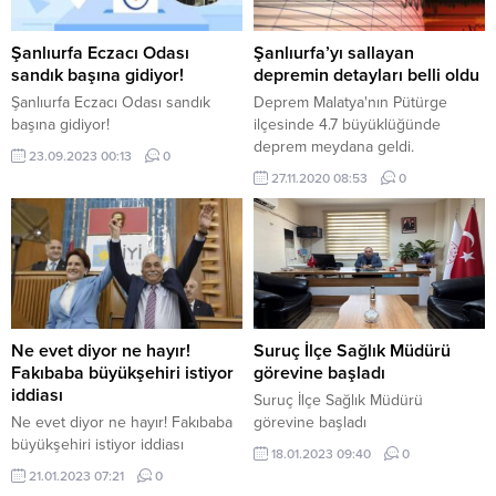
Şanlıurfa Eczacı Odası
Şanlıurfa’yı sallayan
sandık başına gidiyor!
depremin detayları belli oldu
Şanlıurfa Eczacı Odası sandık
Deprem Malatya'nın Pütürge
başına gidiyor!
ilçesinde 4.7 büyüklüğünde
deprem meydana geldi.
23.09.2023 00:13
0
27.11.2020 08:53
0
Ne evet diyor ne hayır!
Suruç İlçe Sağlık Müdürü
Fakıbaba büyükşehiri istiyor
görevine başladı
iddiası
Suruç İlçe Sağlık Müdürü
Ne evet diyor ne hayır! Fakıbaba
görevine başladı
büyükşehiri istiyor iddiası
18.01.2023 09:40
0
21.01.2023 07:21
0