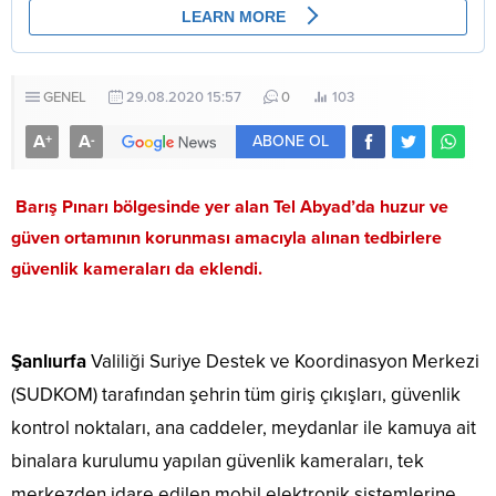
GENEL
29.08.2020 15:57
0
103
A
A
+
-
ABONE OL
Barış Pınarı bölgesinde yer alan Tel Abyad’da huzur ve
güven ortamının korunması amacıyla alınan tedbirlere
güvenlik kameraları da eklendi.
Şanlıurfa
Valiliği Suriye Destek ve Koordinasyon Merkezi
(SUDKOM) tarafından şehrin tüm giriş çıkışları, güvenlik
kontrol noktaları, ana caddeler, meydanlar ile kamuya ait
binalara kurulumu yapılan güvenlik kameraları, tek
merkezden idare edilen mobil elektronik sistemlerine