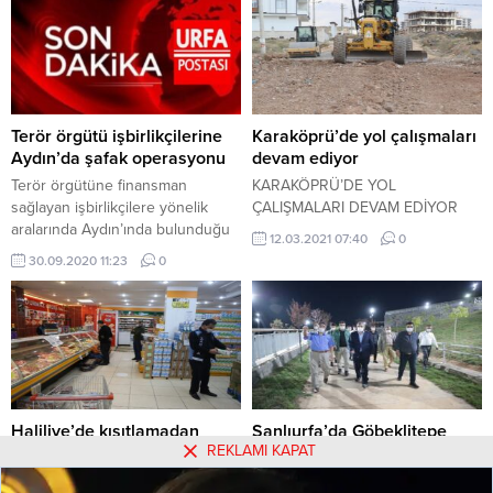
Terör örgütü işbirlikçilerine
Karaköprü’de yol çalışmaları
Aydın’da şafak operasyonu
devam ediyor
Terör örgütüne finansman
KARAKÖPRÜ’DE YOL
sağlayan işbirlikçilere yönelik
ÇALIŞMALARI DEVAM EDİYOR
aralarında Aydın’ında bulunduğu
12.03.2021 07:40
0
4 ilde şafak vakti operasyon
30.09.2020 11:23
0
düzenlendi. Mardin İl Jandarma
Komutanlığı ekiplerince Yıldırım-8
(Çınar-9) Jandarma Üstçavuş İlker
Düzova operasyonu kapsamında
sözde Ömeryan-Bagok ve
Kerboran kırsalında terör örgütü
mensuplarının imhasına yönelik
operasyonlar devam ederken
Haliliye’de kısıtlamadan
Şanlıurfa’da Göbeklitepe
örgüte finansman sağlayan milis
REKLAMI KAPAT
muaf olan işyerleri
tesisi hizmete girdi
ve iş birlikçilerine yönelik de...
denetlendi
ŞANLIURFA’DA GAP 4.ETAPDAKİ