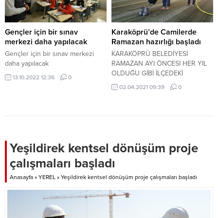
Gençler için bir sınav
Karaköprü’de Camilerde
merkezi daha yapılacak
Ramazan hazırlığı başladı
Gençler için bir sınav merkezi
KARAKÖPRÜ BELEDİYESİ
daha yapılacak
RAMAZAN AYI ÖNCESİ HER YIL
OLDUĞU GİBİ İLÇEDEKİ
13.10.2022 12:36
0
CAMİLERDE TEMİZLİK ÇALIŞMASI
02.04.2021 09:39
0
YAPARAK İBADETHANELERİ 11
AYIN SULTANI RAMAZAN'A
HAZIR HALE GETİRİYOR.
Yeşildirek kentsel dönüşüm proje
çalışmaları başladı
Anasayfa
»
YEREL
»
Yeşildirek kentsel dönüşüm proje çalışmaları başladı