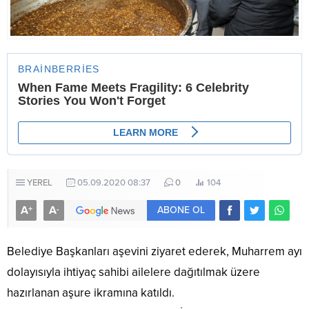
YEREL
05.09.2020 08:37
0
104
A
A
+
-
ABONE OL
Belediye Başkanları aşevini ziyaret ederek, Muharrem ayı
dolayısıyla ihtiyaç sahibi ailelere dağıtılmak üzere
hazırlanan aşure ikramına katıldı.