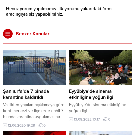
Henüz yorum yapılmamış. İlk yorumu yukarıdaki form
aracılığıyla siz yapabilirsiniz.
Benzer Konular
Şanlıurfa’da 7 binada
Eyyübiye’de sinema
karantina kaldırıldı
etkinliğine yoğun ilgi
Valilikten yapılan açıklamaya göre,
Eyyübiye’de sinema etkinliğine
kent merkezi ve ilçelerde dahil 7
yoğun ilgi
binada karantina uygulamasına
13.08.2022 10:17
0
son verildi.
12.06.2020 19:28
0