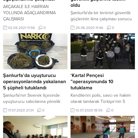
oldu
AKÇAKALE İLE HARRAN
YOLUNDA AĞAÇLANDIRMA
Şanlıurfa'da bir terörist güvenlik
ÇALIŞMASI
güçlerinin ikna çalışması sonucu
teslim oldu.
02.04.2021 11:56
0
26.06.2020 11:46
0
Şanlıurfa’da uyuşturucu
‘Kartal Pençesi
operasyonlarında yakalanan
”operasyonunda 10
5 şüpheli tutuklandı
tutuklama
Şanlıurfa'nın Siverek ilçesinde
Kendilerini polis, savcı ve hakim
uyuşturucu satıcılarına yönelik
olarak tanıtarak Türkiye'nin 5
düzenlenen iki ayrı operasyonda
farklı ilinde dolandırıcılık olayına
17.07.2020 21:01
0
13.07.2020 18:55
0
gözaltına alınan 5 şüpheli
adı karışan ve Muğla polisi
tutuklandı.
tarafından gözaltına alınan 17
şüpheliden 10'u tutuklandı.