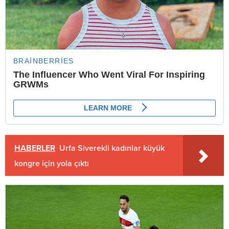
HABERLER
Urfa Siverekli kadınlar küyük
kongre için yola çıktı