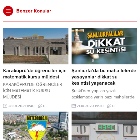
Benzer Konular
Karaköprü’de öğrenciler için
Şanlıurfa’da bu mahallelerde
matematik kursu müjdesi
yaşayanlar dikkat su
kesintisi yaşanacak
KARAKÖPRÜ’DE ÖĞRENCİLER
İÇİN MATEMATİK KURSU
Şuski'den yapılan yazılı
MÜJDESİ
açıklamada yarin bazı mahallerde
su kesintisi uygulanacak.
28.01.2021 11:40
0
21.10.2020 19:20
0