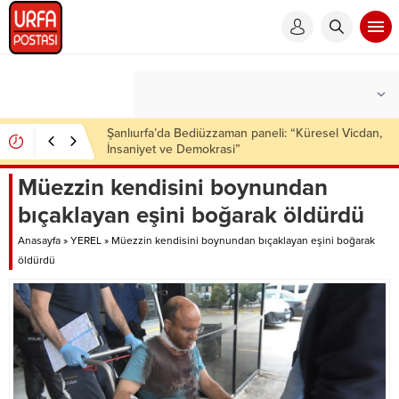
Şanlıurfa’da çok sayıda ruhsatsız silah ele geçirildi
Müezzin kendisini boynundan
bıçaklayan eşini boğarak öldürdü
Anasayfa
»
YEREL
»
Müezzin kendisini boynundan bıçaklayan eşini boğarak
öldürdü