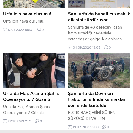
Urfa için hava durumu!
Şanlıurfa’da bunaltıcı sıcaklık
etkisini sürdürüyor
Urfa için hava durumu!
Şanlıurfa’da 43 dereceyi aşan
17.07.2022 06:31
0
hava sıcaklığı nedeniyle
vatandaşlar gölgelik alanlarda
serinlemeye çalışırken, çocuklar
04.09.2020 13:05
0
ise su ile oynayarak serinliyor.
Urfa’da Flaş Aranan Şahıs
Şanlıurfa’da Devrilen
Operasyonu: 7 Gözaltı
traktörün altında kalmaktan
son anda kurtuldu
Urfa'da Flaş Aranan Şahıs
Operasyonu: 7 Gözaltı
FISTIK BAHÇESİNİ SÜREN
SÜRÜCÜ DEVRİLEN
22.12.2021 15:11
0
TRAKTÖRÜN ALTINDA
19.02.2021 13:08
0
KALMAKTAN SON ANDA