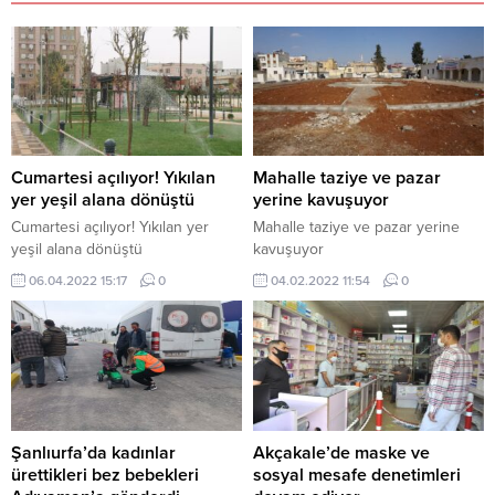
Cumartesi açılıyor! Yıkılan
Mahalle taziye ve pazar
yer yeşil alana dönüştü
yerine kavuşuyor
Cumartesi açılıyor! Yıkılan yer
Mahalle taziye ve pazar yerine
yeşil alana dönüştü
kavuşuyor
06.04.2022 15:17
0
04.02.2022 11:54
0
Şanlıurfa’da kadınlar
Akçakale’de maske ve
ürettikleri bez bebekleri
sosyal mesafe denetimleri