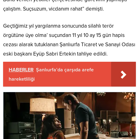
çalıştım. Suçsuzum, vicdanım rahat” demişti.
Geçtiğimiz yıl yargılanma sonucunda silahlı terör
örgütüne üye olma’ suçundan 11 yıl 10 ay 15 gün hapis
cezası alarak tutuklanan Şanlıurfa Ticaret ve Sanayi Odası
eski başkanı Eyüp Sabri Ertekin tahliye edildi.
HABERLER
Şanlıurfa’da çarşıda arefe
hareketliliği