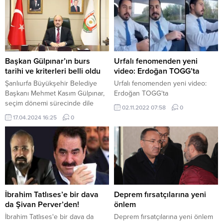
Başkan Gülpınar’ın burs
Urfalı fenomenden yeni
tarihi ve kriterleri belli oldu
video: Erdoğan TOGG’ta
Şanlıurfa Büyükşehir Belediye
Urfalı fenomenden yeni video:
Başkanı Mehmet Kasım Gülpınar,
Erdoğan TOGG'ta
seçim dönemi sürecinde dile
02.11.2022 07:58
0
getirdiği “Başkanlık maaşımın
17.04.2024 16:25
0
tamamını burs olarak öğrencilere
vereceğim” dedikten sonra ilk
adımı attı. Öğrencilere verilecek
olan burslarda kriterler belirlendi.
Büyükşehir Belediye Başkanı
Mehmet Kasım Gülpınar’ın
geçtiğimiz günlerde başkanlık
maaşını öğrencilere burs olarak
İbrahim Tatlıses’e bir dava
Deprem fırsatçılarına yeni
verecek. Alınan karar
da Şivan Perver’den!
önlem
çerçevesinde öğrencilere
İbrahim Tatlıses'e bir dava da
Deprem fırsatçılarına yeni önlem
verilecek olan...