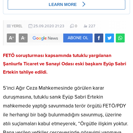
YEREL
25.09.2020 21:23
0
227
A
A
+
-
ABONE OL
FETÖ soruşturması kapsamında tutuklu yargılanan
Şanlıurfa Ticaret ve Sanayi Odası eski başkanı Eyüp Sabri
Ertekin tahliye edildi.
5’inci Ağır Ceza Mahkemesinde görülen karar
duruşmasına, tutuklu sanık Eyüp Sabri Ertekin
mahkemede yaptığı savunmada terör örgütü FETÖ/PDY
ile herhangi bir bağı bulunmadığını savunmuş, üzerine
atılı suçlamaları kabul etmeyerek, “Örgütle ilişkim yoktur.
Bana verilen yetkiler çerçevesinde görevimi yapmaya