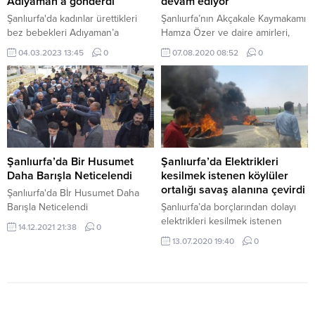
Adıyaman’a gönderdi
devam ediyor
Şanlıurfa'da kadınlar ürettikleri
Şanlıurfa’nın Akçakale Kaymakamı
bez bebekleri Adıyaman’a
Hamza Özer ve daire amirleri,
gönderdi
sivil toplum kuruluşları ile birlikte,
04.03.2023 13:45
0
07.08.2020 08:52
0
esnaf ve vatandaşları iş
yerlerinde ziyaret ederek "maske
ve sosyal mesafe kuralları"
konusunda uyarılarda bulundu.
Şanlıurfa’da Bir Husumet
Şanlıurfa’da Elektrikleri
Daha Barışla Neticelendi
kesilmek istenen köylüler
ortalığı savaş alanına çevirdi
Şanlıurfa'da Bİr Husumet Daha
Barışla Neticelendi
Şanlıurfa’da borçlarından dolayı
elektrikleri kesilmek istenen
14.12.2021 21:38
0
köylüler, lastik yakıp yolu trafiğe
13.07.2020 19:40
0
kapattı, Dedaş’a ait araçlara zarar
verdi.