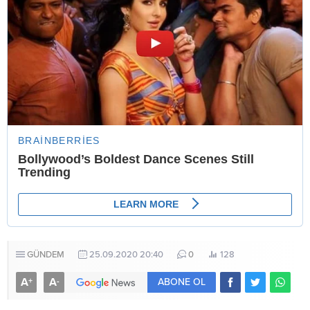
GÜNDEM
25.09.2020 20:40
0
128
A
A
+
-
ABONE OL