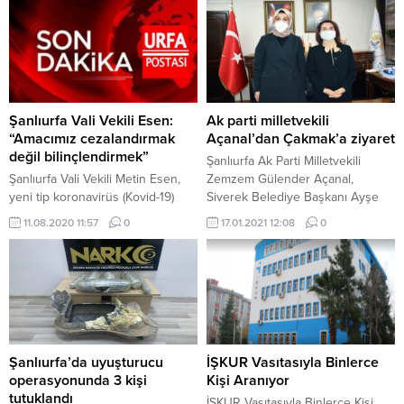
protokollerinin uygulanması,
erkenden tedaviye başlanması,
evde izole edilen hastalara ilaç
teslimi ve tüm bu hizmetlerin
ücretsiz gerçekleştirilmesi
yönünden dünyada fark yaratan
bir ülke oldu” dedi.
Şanlıurfa Vali Vekili Esen:
Ak parti milletvekili
“Amacımız cezalandırmak
Açanal’dan Çakmak’a ziyaret
değil bilinçlendirmek”
Şanlıurfa Ak Parti Milletvekili
Şanlıurfa Vali Vekili Metin Esen,
Zemzem Gülender Açanal,
yeni tip koronavirüs (Kovid-19)
Siverek Belediye Başkanı Ayşe
tedbirlerine yönelik amaçlarının
Çakmak’ı ziyaret etti. Şanlıurfa’nın
11.08.2020 11:57
0
17.01.2021 12:08
0
cezalandırmak değil
Ak Parti Milletvekili Açanal’ı
bilinçlendirmek olduğunu belirtti.
makamında kabul eden Başkan
Çakmak makamında bir süre
sohbet etti. Siverek’in ilk kadın
Belediye Başkanı seçilmesinden
dolayı Çakmak’ı tebrik eden
Milletvekili Açanal görevinde
başarılar diledi. Başkan Çakmak
Şanlıurfa’da uyuşturucu
İŞKUR Vasıtasıyla Binlerce
ise Kadın Milletvekili Açanal’a...
operasyonunda 3 kişi
Kişi Aranıyor
tutuklandı
İŞKUR Vasıtasıyla Binlerce Kişi