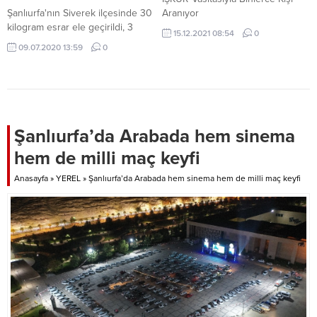
Şanlıurfa'nın Siverek ilçesinde 30
Aranıyor
kilogram esrar ele geçirildi, 3
15.12.2021 08:54
0
şüpheli tutuklandı.
09.07.2020 13:59
0
Şanlıurfa’da Arabada hem sinema
hem de milli maç keyfi
Anasayfa
»
YEREL
»
Şanlıurfa’da Arabada hem sinema hem de milli maç keyfi