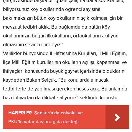
çerçevesinde başka bir güzel çalışma daha söz konusu;
biliyorsunuz köy okullarında öğrenci sayısına
bakılmaksızın bütün köy okullarının açık kalması için bir
mevzuat tedbiri aldık. Bu bağlamda da bütün köy
okullarımızın bugün ilkokulların, ortaokulların açılıyor
olmasının sevinci içindeyiz.”
Valilikler bünyesinde İl Hıfzıssıhha Kurulları, İl Milli Eğitim,
İlçe Milli Eğitim kurullarının okulların açılışı, kapanması ve
ihtiyaçları konusunda büyük gayret içerisinde olduklarını
kaydeden Bakan Selçuk, “Bu konularda alınacak
tedbirlerle de yapılması gereken husus açık. Bu anlamda
bazı ihtiyaçları da dikkate alıyoruz” şeklinde konuştu.
HABERLER
Şanlıurfa'da çölyaklı ve
PKU’lu vatandaşlara gıda desteği