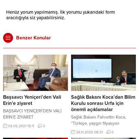
Henüz yorum yapılmamış. İlk yorumu yukarıdaki form
aracılığıyla siz yapabilirsiniz.
Benzer Konular
Başsavcı Yeniçeri’den Vali
Sağlık Bakanı Koca’dan Bilim
Erin’e ziyaret
Kurulu sonrası Urfa için
önemli açıklamalar
BAŞSAVCI YENİÇERİ’DEN VALİ
ERİN’E ZİYARET
Sağlık Bakanı Fahrettin Koca,
“Türkiye, yaygın filyasyon
03.02.2021 15:11
0
yapılması, vakaların hızlı tespiti,
26.11.2020 08:31
0
ülke genelinde standart tedavi