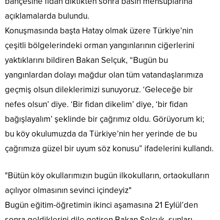
bahçesine fidan diktikten sonra basın mensuplarına
açıklamalarda bulundu.
Konuşmasında başta Hatay olmak üzere Türkiye’nin
çeşitli bölgelerindeki orman yangınlarının ciğerlerini
yaktıklarını bildiren Bakan Selçuk, “Bugün bu
yangınlardan dolayı mağdur olan tüm vatandaşlarımıza
geçmiş olsun dileklerimizi sunuyoruz. ‘Geleceğe bir
nefes olsun’ diye. ‘Bir fidan dikelim’ diye, ‘bir fidan
bağışlayalım’ şeklinde bir çağrımız oldu. Görüyorum ki;
bu köy okulumuzda da Türkiye’nin her yerinde de bu
çağrımıza güzel bir uyum söz konusu” ifadelerini kullandı.
"Bütün köy okullarımızın bugün ilkokulların, ortaokulların
açılıyor olmasının sevinci içindeyiz"
Bugün eğitim-öğretimin ikinci aşamasına 21 Eylül’den
sonra geldiklerini dile getiren Bakan Selçuk, şunları