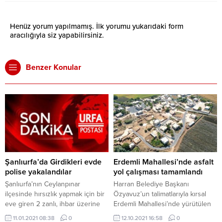
Henüz yorum yapılmamış. İlk yorumu yukarıdaki form
aracılığıyla siz yapabilirsiniz.
Benzer Konular
Şanlıurfa’da Girdikleri evde
Erdemli Mahallesi’nde asfalt
polise yakalandılar
yol çalışması tamamlandı
Şanlıurfa’nın Ceylanpınar
Harran Belediye Başkanı
ilçesinde hırsızlık yapmak için bir
Özyavuz’un talimatlarıyla kırsal
eve giren 2 zanlı, ihbar üzerine
Erdemli Mahallesi’nde yürütülen
eve gelen polislere yakalandı.
köy içi asfalt yol çalışmaları
11.01.2021 08:38
0
12.10.2021 16:58
0