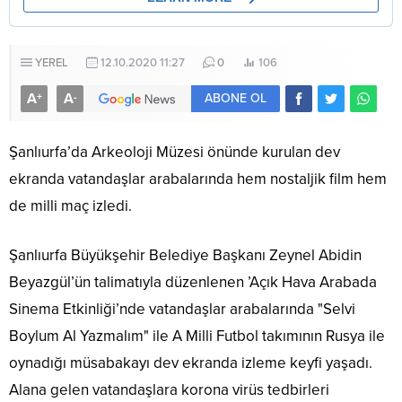
YEREL
12.10.2020 11:27
0
106
A
A
+
-
ABONE OL
Şanlıurfa’da Arkeoloji Müzesi önünde kurulan dev
ekranda vatandaşlar arabalarında hem nostaljik film hem
de milli maç izledi.
Şanlıurfa Büyükşehir Belediye Başkanı Zeynel Abidin
Beyazgül’ün talimatıyla düzenlenen ’Açık Hava Arabada
Sinema Etkinliği’nde vatandaşlar arabalarında "Selvi
Boylum Al Yazmalım" ile A Milli Futbol takımının Rusya ile
oynadığı müsabakayı dev ekranda izleme keyfi yaşadı.
Alana gelen vatandaşlara korona virüs tedbirleri