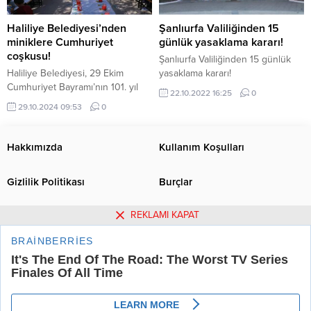
Haliliye Belediyesi’nden
Şanlıurfa Valiliğinden 15
miniklere Cumhuriyet
günlük yasaklama kararı!
coşkusu!
Şanlıurfa Valiliğinden 15 günlük
Haliliye Belediyesi, 29 Ekim
yasaklama kararı!
Cumhuriyet Bayramı’nın 101. yıl
22.10.2022 16:25
0
dönümünde Kalecik İlkokulu
29.10.2024 09:53
0
öğrencileriyle bir araya gelerek
unutulmaz bir gün yaşattı. Kültür
ve Sosyal İşler Müdürlüğü
Hakkımızda
Kullanım Koşulları
bünyesindeki Psikolojik
Danışmanlık Birimi uzmanları,
Gizlilik Politikası
Burçlar
Payamlı kırsal mahallesine bağlı
Kalecik İlkokulu’nda öğrencilerle
buluştu. Milli değerlerin
REKLAMI KAPAT
Tüm Yazarlar
Künye
aşılanması ve yaşatılması amacıyla
düzenlenen programda, çocuklar
İletişim
Cumhuriyet marşlarıyla coşku
dolu...
Urfa Postası Haber Sitesi