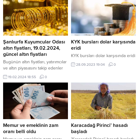
Şanlıurfa Kuyumcular Odası
KYK bursları dolar karşısında
altın fiyatları, 19.02.2024,
eridi
güncel altın fiyatları
KYK bursları dolar karşısında eridi
Bugünün altın fiyatları, yatırımcılar
28.09.2023 19:04
0
ve altın piyasasını takip edenler
tarafından ilgiyle takip ediliyor.
19.02.2024 18:55
0
Güncel verilere göre altın
fiyatlarında bazı değişiklikler
gözlemlenirken, piyasada
yaşanan hareketlilik dikkat
çekiyor. İşte Şanlıurfa Kuyumcular
Odası’nın güncel altın fiyatları… 19
Şubat 2024 Pazartesi günü, altın
fiyatlarına dair güncel bilgiler ve
Memur ve emeklinin zam
Karacadağ Pirinci’ hasadı
anlık fiyatlar, hem bireysel
oranı belli oldu
başladı
yatırımcılar hem...