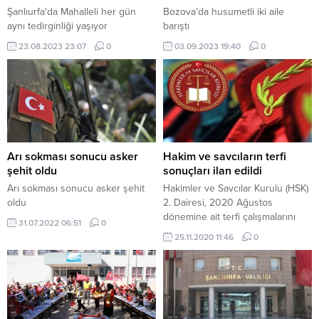
Şanlıurfa'da Mahalleli her gün
Bozova’da husumetli iki aile
aynı tedirginliği yaşıyor
barıştı
23.08.2023 23:07
0
03.09.2023 19:40
0
Arı sokması sonucu asker
Hakim ve savcıların terfi
şehit oldu
sonuçları ilan edildi
Arı sokması sonucu asker şehit
Hakimler ve Savcılar Kurulu (HSK)
oldu
2. Dairesi, 2020 Ağustos
dönemine ait terfi çalışmalarını
31.07.2022 06:51
0
tamamladı.
25.11.2020 11:46
0