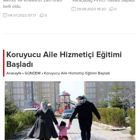
Memur ve emeklinin zam oranı
'Karacadağ Pirinci' hasadı başladı
belli oldu
29.09.2023 18:20
0
04.07.2022 07:17
0
Koruyucu Aile Hizmetiçi Eğitimi
Başladı
Anasayfa
»
GÜNDEM
»
Koruyucu Aile Hizmetiçi Eğitimi Başladı