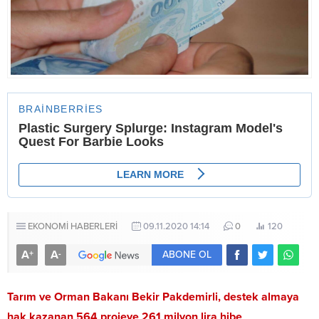
EKONOMİ HABERLERİ
09.11.2020 14:14
0
120
A
A
+
-
ABONE OL
​Tarım ve Orman Bakanı Bekir Pakdemirli, destek almaya
hak kazanan 564 projeye 261 milyon lira hibe