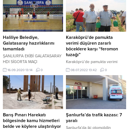
Haliliye Belediye,
Karaköprü’de pamukta
Galatasaray hazırlıklarını
verimi düşüren zararlı
tamamladı
böceklere karşı “feromon
tuzağı”
ŞANLIURFA EKİBİ GALATASARAY
HDI SİGORTA MAÇI
Karaköprü’de pamukta verimi
HAZIRLIKLARINI TAMAMLADI
düşüren zararlı böceklere karşı
16.09.2020 13:14
0
08.07.2022 13:42
0
"feromon tuzağı"
Barış Pınarı Harekatı
Şanlıurfa’da trafik kazası: 7
bölgesinde kamu hizmetleri
yaralı
belde ve köylere ulaştırılıyor
Şanlıurfa’da iki otomobilin