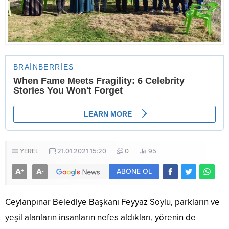
YEREL
21.01.2021 15:20
0
95
A
A
+
-
ABONE OL
Ceylanpınar Belediye Başkanı Feyyaz Soylu, parkların ve
yeşil alanların insanların nefes aldıkları, yörenin de