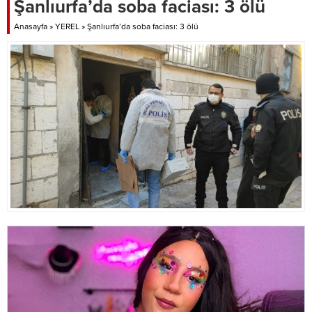
Şanlıurfa’da soba faciası: 3 ölü
yapım ve onarım çalışmalarına
devam ediyor. Belediye Başkanı
Anasayfa
»
YEREL
»
Şanlıurfa’da soba faciası: 3 ölü
Mehmet Canpolat’ın talimatlarıyla
başlatılan çalışmalar kapsamında,
Boncuklu Kırsal Mahallesi’nde
stabilize yol çalışmaları...