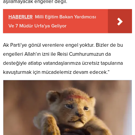
aşılamayacak engeller değil.
HABERLER
Milli Eğitim Bakan Yardımcısı
Ve 7 Müdür Urfa'ya Geliyor
Ak Parti’ye gönül verenlere engel yoktur. Bizler de bu
engelleri Allah’ın izni ile Reisi Cumhurumuzun da
desteğiyle atlatıp vatandaşlarımıza ücretsiz tapularına
kavuşturmak için mücadelemiz devam edecek.”