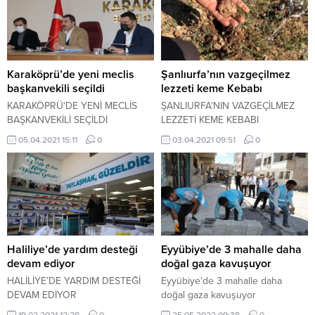
Karaköprü’de yeni meclis
Şanlıurfa’nın vazgeçilmez
başkanvekili seçildi
lezzeti keme Kebabı
KARAKÖPRÜ'DE YENİ MECLİS
ŞANLIURFA’NIN VAZGEÇİLMEZ
BAŞKANVEKİLİ SEÇİLDİ
LEZZETİ KEME KEBABI
05.04.2021 15:11
0
03.04.2021 09:51
0
Haliliye’de yardım desteği
Eyyübiye’de 3 mahalle daha
devam ediyor
doğal gaza kavuşuyor
HALİLİYE’DE YARDIM DESTEĞİ
Eyyübiye’de 3 mahalle daha
DEVAM EDİYOR
doğal gaza kavuşuyor
19.02.2021 12:28
0
25.05.2022 09:38
0