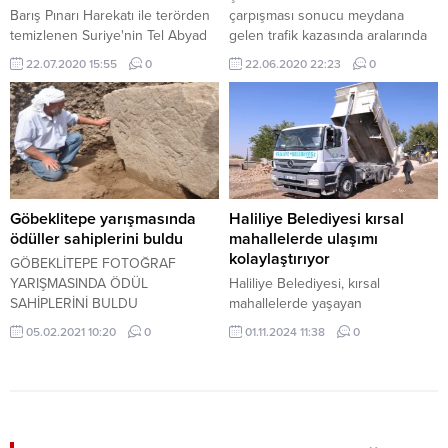
Barış Pınarı Harekatı ile terörden
çarpışması sonucu meydana
temizlenen Suriye'nin Tel Abyad
gelen trafik kazasında aralarında
ilçesinde kamu hizmetleri belde
çocukların da bulunduğu 7 kişi
22.07.2020 15:55
0
22.06.2020 22:23
0
ve köylere kadar ulaştırılıyor.
yaralandı.
Göbeklitepe yarışmasında
Haliliye Belediyesi kırsal
ödüller sahiplerini buldu
mahallelerde ulaşımı
kolaylaştırıyor
GÖBEKLİTEPE FOTOĞRAF
YARIŞMASINDA ÖDÜL
Haliliye Belediyesi, kırsal
SAHİPLERİNİ BULDU
mahallelerde yaşayan
vatandaşların ulaşımını
05.02.2021 10:20
0
01.11.2024 11:38
0
kolaylaştırmak için yoğun bir
çalışma yürütüyor. Fen İşleri
Müdürlüğü ekipleri, “Yeniliğin ve
Değişimin Kalbi Haliliye”
sloganıyla merkez ve kırsal
mahalle ayrımı yapmadan yol