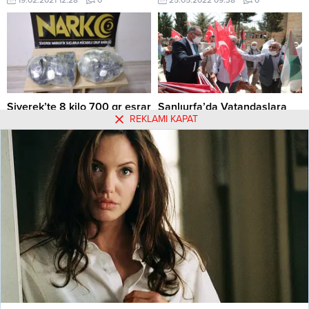
Siverek’te 8 kilo 700 gr esrar
Şanlıurfa’da Vatandaşlara
REKLAMI KAPAT
ele geçirildi
Türk ve Filistin bayrağı
dağıtıldı
SİVEREK’TE 8 KİLO 700 GR
ESRAR ELE GEÇİRİLDİ
VATANDAŞLARA TÜRK VE
FİLİSTİN BAYRAĞI DAĞITILDI
12.02.2021 09:57
0
21.05.2021 16:50
0
Hakkımızda
Kullanım Koşulları
Gizlilik Politikası
Burçlar
Tüm Yazarlar
Künye