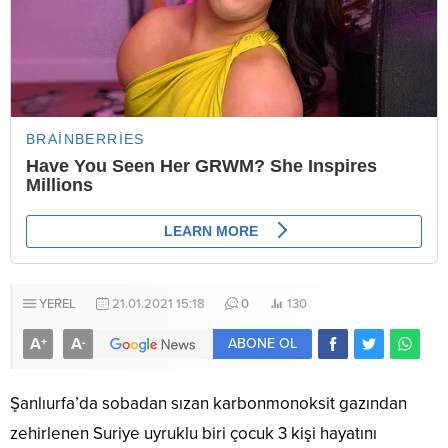
YEREL
21.01.2021 15:18
0
130
A
A
+
-
ABONE OL
Şanlıurfa’da sobadan sızan karbonmonoksit gazından
zehirlenen Suriye uyruklu biri çocuk 3 kişi hayatını