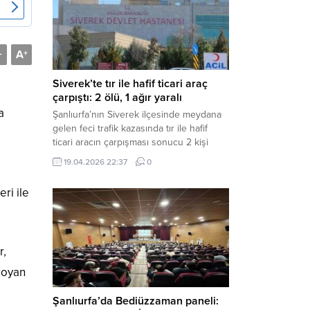
Müdürlüğü tarafından yapılan açıklamaya
göre; İl...
A
-
+
Siverek’te tır ile hafif ticari araç
çarpıştı: 2 ölü, 1 ağır yaralı
a
Şanlıurfa’nın Siverek ilçesinde meydana
gelen feci trafik kazasında tır ile hafif
ticari aracın çarpışması sonucu 2 kişi
yaşamını yitirdi, 1 kişi ise ağır yaralandı.
19.04.2026 22:37
0
Haber Merkezi – Siverek-Adıyaman kara
yolunda seyir halindeki araçların
ri ile
çarpışması sonucu meydana gelen
kazada can pazarı yaşandı. Kafa Kafaya
Çarpıştılar Edinilen bilgilere göre,
Hüseyin Çelik (29)...
r,
 koyan
Şanlıurfa’da Bediüzzaman paneli: