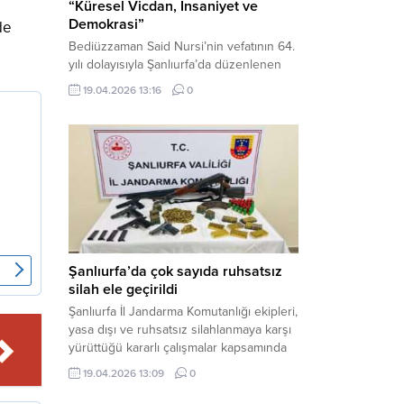
“Küresel Vicdan, İnsaniyet ve
Demokrasi”
de
Bediüzzaman Said Nursi’nin vefatının 64.
yılı dolayısıyla Şanlıurfa’da düzenlenen
panelde, günümüzün manevi ve
19.04.2026 13:16
0
toplumsal sorunlarına Risale-i Nur
perspektifiyle çözüm arandı. Karaköprü
Necmettin Cevheri Kültür Merkezi’nde
gerçekleştirilen “Küresel Vicdan,
İnsaniyet ve Demokrasi” başlıklı panel,
hürriyet, adalet ve hukuk vurgularıyla
yoğun katılıma sahne oldu. Haber
Merkezi – Bediüzzaman Eğitim Kültür ve
Sanat...
Şanlıurfa’da çok sayıda ruhsatsız
silah ele geçirildi
Şanlıurfa İl Jandarma Komutanlığı ekipleri,
yasa dışı ve ruhsatsız silahlanmaya karşı
yürüttüğü kararlı çalışmalar kapsamında
Bozova ilçesinde bir ikamete operasyon
19.04.2026 13:09
0
düzenledi. Yapılan aramada çok sayıda
uzun namlulu silah, tabanca ve