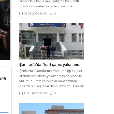
arasında çıkan silahlı çatışma kanlı bitti.
Aralarında daha önceden husumet
olduğu öğrenilen tarafların kavgası
08.05.2026 16:20
0
neticesinde 3 kişi olay yerinde yaşamını
yitirdi. Haber Merkezi – Olay, Haliliye
ilçesine bağlı kırsal Konaç Mahallesi’nde
meydana geldi. Edinilen bilgilere göre,
aralarında husumet bulunan iki grup
arasında henüz belirlenemeyen bir...
Şanlıurfa’da firari şahıs yakalandı
Şanlıurfa İl Jandarma Komutanlığı ekipleri,
aranan şahısların yakalanmasına yönelik
yürüttüğü titiz çalışmalar kapsamında
önemli bir başarıya daha imza attı. Birecik
ilçesinde düzenlenen operasyonla,
21.04.2026 23:08
0
hakkında kesinleşmiş hapis cezası
bulunan bir firari yakalanarak adalete
teslim edildi. Haber Merkezi – Şanlıurfa
Valiliği İl Basın ve Halkla İlişkiler