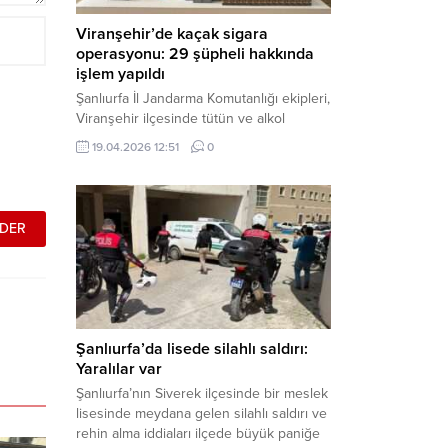
Viranşehir’de kaçak sigara
operasyonu: 29 şüpheli hakkında
işlem yapıldı
Şanlıurfa İl Jandarma Komutanlığı ekipleri,
Viranşehir ilçesinde tütün ve alkol
kaçakçılığına yönelik yürüttüğü kapsamlı
19.04.2026 12:51
0
çalışmalar neticesinde binlerce paket
gümrük kaçağı sigara ele geçirdi.
Operasyon kapsamında çok sayıda şahıs
hakkında adli süreç başlatıldı. Haber
Merkezi – Şanlıurfa Valiliği bünyesinde İl
Jandarma Komutanlığı tarafından
gerçekleştirilen “Tütün ve Alkol
Kaçakçılarına Yönelik Çalışmalar” tüm...
Şanlıurfa’da lisede silahlı saldırı:
Yaralılar var
Şanlıurfa’nın Siverek ilçesinde bir meslek
lisesinde meydana gelen silahlı saldırı ve
rehin alma iddiaları ilçede büyük paniğe