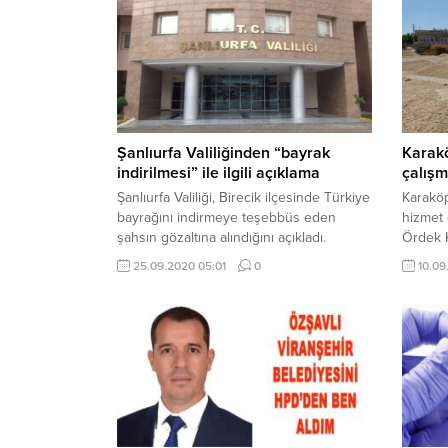
Şanlıurfa Valiliğinden “bayrak
Karakö
indirilmesi” ile ilgili açıklama
çalışm
Şanlıurfa Valiliği, Birecik ilçesinde Türkiye
Karaköp
bayrağını indirmeye teşebbüs eden
hizmet
şahsın gözaltına alındığını açıkladı.
Ördek K
yollard
25.09.2020 05:01
0
10.09
çalışmas