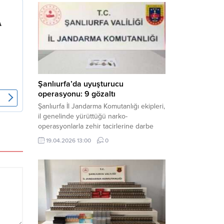
mühimmat ele geçirildi. Haber Merkezi –
Şanlıurfa Valiliği İl Basın ve Halkla İlişkiler
Müdürlüğü tarafından yapılan açıklamaya
göre; 17 Nisan...
Şanlıurfa’da uyuşturucu
operasyonu: 9 gözaltı
Şanlıurfa İl Jandarma Komutanlığı ekipleri,
il genelinde yürüttüğü narko-
operasyonlarla zehir tacirlerine darbe
indirdi. Üç ilçede eş zamanlı
19.04.2026 13:00
0
gerçekleştirilen faaliyetlerde çeşitli
uyuşturucu maddeler ele geçirilirken, 9
şüpheli hakkında adli işlem başlatıldı.
Haber Merkezi – Şanlıurfa Valiliği İl Basın
ve Halkla İlişkiler Müdürlüğü’nden yapılan
açıklamaya göre, İl Jandarma Komutanlığı
tarafından “Narkotik Suçlarla...