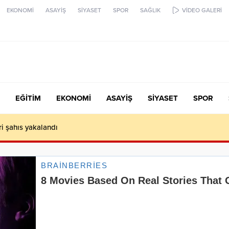
EKONOMİ
ASAYİŞ
SİYASET
SPOR
SAĞLIK
VİDEO GALERİ
EĞİTİM
EKONOMİ
ASAYİŞ
SİYASET
SPOR
ari şahıs yakalandı