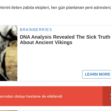
rlerini ileten zabıta ekipleri, her gün planlanan yeni adresler
arından dolayı hastane de etkilendi