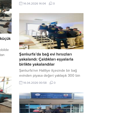
neden oldu. Olay yerine çok sayıda özel
14.04.2026 14:04
0
harekat polisi ve sağlık ekibi sevk
edilirken, saldırganı etkisiz hale getirme
çalışmaları devam ediyor. Haber Merkezi
– Siverek ilçesi Hasan Çelebi
Mahallesi’nde bulunan Ahmet Koyuncu
Mesleki...
 küçük
obilde
Şanlıurfa’da bağ evi hırsızları
ktan
yakalandı: Çaldıkları eşyalarla
birlikte yakalandılar
Şanlıurfa’nın Haliliye ilçesinde bir bağ
evinden piyasa değeri yaklaşık 300 bin
TL olan eşyaları çalan şüpheliler,
14.04.2026 00:58
0
jandarmanın başarılı operasyonuyla
yakalandı. Olayla ilgili gözaltına alınan 3
şüpheliden 2’si tutuklanarak cezaevine
gönderildi. Haber Merkezi – Şanlıurfa İl
Jandarma Komutanlığı, “Faili Meçhul
Hırsızlık Olaylarının Aydınlatılmasına”