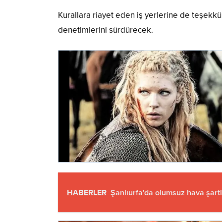
Kurallara riayet eden iş yerlerine de teşekkü
denetimlerini sürdürecek.
HABERLER
Şanlıurfa'da olumsuz hava şartl