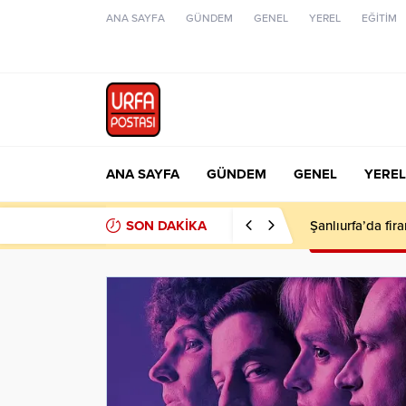
ANA SAYFA
GÜNDEM
GENEL
YEREL
EĞİTİM
ANA SAYFA
GÜNDEM
GENEL
YEREL
SON DAKİKA
Şanlıurfa’da fir