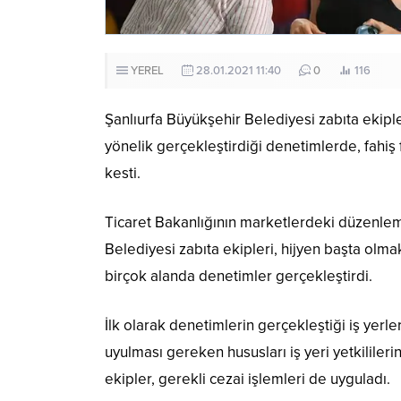
YEREL
28.01.2021 11:40
0
116
Şanlıurfa Büyükşehir Belediyesi zabıta ekipl
yönelik gerçekleştirdiği denetimlerde, fahiş
kesti.
Ticaret Bakanlığının marketlerdeki düzenleme
Belediyesi zabıta ekipleri, hijyen başta olmak
birçok alanda denetimler gerçekleştirdi.
İlk olarak denetimlerin gerçekleştiği iş yer
uyulması gereken hususları iş yeri yetkililer
ekipler, gerekli cezai işlemleri de uyguladı.