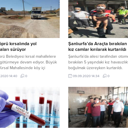
prü kırsalında yol
Şanlıurfa’da Araçta bırakılan
aları sürüyor
kız camlar kırılarak kurtarıldı
rü Belediyesi kırsal mahallelere
Şanlıurfa’da ailesi tarafından otom
 götürmeye devam ediyor. Büyük
bırakılan 5 yaşındaki kız havasızlı
ırsal Mahallesinde köy içi
boğulmak üzereyken kurtarıldı.
a stabilize malzeme döşeme
.2020 14:40
0
09.09.2020 14:34
0
ıyla yollar yenileniyor.