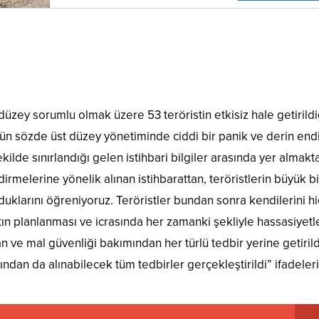
üzey sorumlu olmak üzere 53 teröristin etkisiz hale getirildi
nün sözde üst düzey yönetiminde ciddi bir panik ve derin end
kilde sınırlandığı gelen istihbari bilgiler arasında yer almakta
rmelerine yönelik alınan istihbarattan, teröristlerin büyük bi
duklarını öğreniyoruz. Teröristler bundan sonra kendilerini hi
 planlanması ve icrasında her zamanki şekliyle hassasiyetl
an ve mal güvenliği bakımından her türlü tedbir yerine getirild
dan da alınabilecek tüm tedbirler gerçekleştirildi” ifadeleri