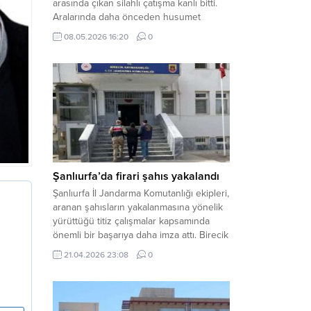
arasında çıkan silahlı çatışma kanlı bitti.
Aralarında daha önceden husumet
olduğu öğrenilen tarafların kavgası
08.05.2026 16:20
0
neticesinde 3 kişi olay yerinde yaşamını
yitirdi. Haber Merkezi – Olay, Haliliye
ilçesine bağlı kırsal Konaç Mahallesi’nde
meydana geldi. Edinilen bilgilere göre,
aralarında husumet bulunan iki grup
arasında henüz belirlenemeyen bir...
Şanlıurfa’da firari şahıs yakalandı
Şanlıurfa İl Jandarma Komutanlığı ekipleri,
aranan şahısların yakalanmasına yönelik
yürüttüğü titiz çalışmalar kapsamında
önemli bir başarıya daha imza attı. Birecik
ilçesinde düzenlenen operasyonla,
21.04.2026 23:08
0
hakkında kesinleşmiş hapis cezası
bulunan bir firari yakalanarak adalete
teslim edildi. Haber Merkezi – Şanlıurfa
Valiliği İl Basın ve Halkla İlişkiler