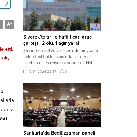
Müdürlüğü tarafından yapılan açıklamaya
göre; İl...
A
-
+
Siverek’te tır ile hafif ticari araç
,
çarpıştı: 2 ölü, 1 ağır yaralı
e etti.
Şanlıurfa’nın Siverek ilçesinde meydana
gelen feci trafik kazasında tır ile hafif
arak,
ticari aracın çarpışması sonucu 2 kişi
yaşamını yitirdi, 1 kişi ise ağır yaralandı.
19.04.2026 22:37
0
Haber Merkezi – Siverek-Adıyaman kara
yolunda seyir halindeki araçların
çarpışması sonucu meydana gelen
up
kazada can pazarı yaşandı. Kafa Kafaya
Çarpıştılar Edinilen bilgilere göre,
nalıada
Hüseyin Çelik (29)...
 deniz
 450
Şanlıurfa’da Bediüzzaman paneli: