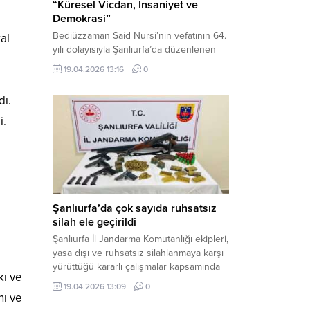
“Küresel Vicdan, İnsaniyet ve
Demokrasi”
Bediüzzaman Said Nursi’nin vefatının 64.
al
yılı dolayısıyla Şanlıurfa’da düzenlenen
panelde, günümüzün manevi ve
19.04.2026 13:16
0
toplumsal sorunlarına Risale-i Nur
perspektifiyle çözüm arandı. Karaköprü
dı.
Necmettin Cevheri Kültür Merkezi’nde
gerçekleştirilen “Küresel Vicdan,
i.
İnsaniyet ve Demokrasi” başlıklı panel,
hürriyet, adalet ve hukuk vurgularıyla
yoğun katılıma sahne oldu. Haber
Merkezi – Bediüzzaman Eğitim Kültür ve
Sanat...
Şanlıurfa’da çok sayıda ruhsatsız
silah ele geçirildi
Şanlıurfa İl Jandarma Komutanlığı ekipleri,
yasa dışı ve ruhsatsız silahlanmaya karşı
yürüttüğü kararlı çalışmalar kapsamında
kı ve
Bozova ilçesinde bir ikamete operasyon
19.04.2026 13:09
0
düzenledi. Yapılan aramada çok sayıda
nı ve
uzun namlulu silah, tabanca ve