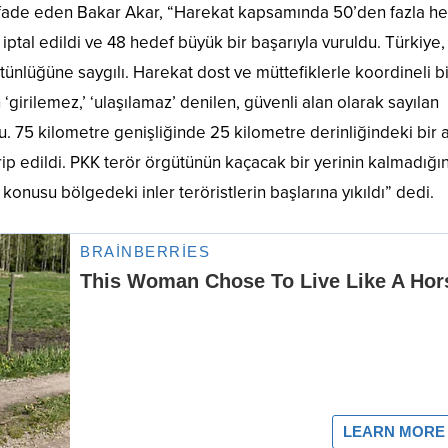
ı ifade eden Bakar Akar, “Harekat kapsamında 50’den fazla h
 iptal edildi ve 48 hedef büyük bir başarıyla vuruldu. Türkiye
tünlüğüne saygılı. Harekat dost ve müttefiklerle koordineli bi
 ‘girilemez,’ ‘ulaşılamaz’ denilen, güvenli alan olarak sayılan
. 75 kilometre genişliğinde 25 kilometre derinliğindeki bir 
hrip edildi. PKK terör örgütünün kaçacak bir yerinin kalmadığın
 konusu bölgedeki inler teröristlerin başlarına yıkıldı” dedi.