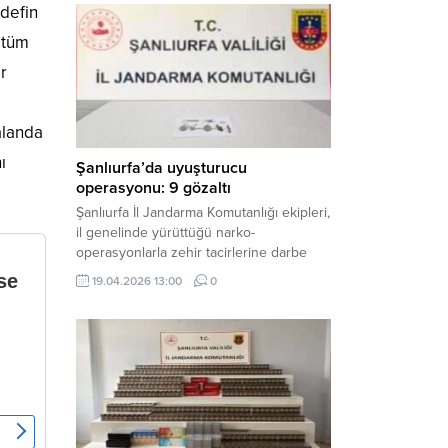
edefin
mühimmat ele geçirildi. Haber Merkezi –
Şanlıurfa Valiliği İl Basın ve Halkla İlişkiler
, tüm
Müdürlüğü tarafından yapılan açıklamaya
r
göre; 17 Nisan...
alanda
ı
Şanlıurfa’da uyuşturucu
operasyonu: 9 gözaltı
Şanlıurfa İl Jandarma Komutanlığı ekipleri,
il genelinde yürüttüğü narko-
operasyonlarla zehir tacirlerine darbe
indirdi. Üç ilçede eş zamanlı
19.04.2026 13:00
0
gerçekleştirilen faaliyetlerde çeşitli
uyuşturucu maddeler ele geçirilirken, 9
şüpheli hakkında adli işlem başlatıldı.
Haber Merkezi – Şanlıurfa Valiliği İl Basın
ve Halkla İlişkiler Müdürlüğü’nden yapılan
açıklamaya göre, İl Jandarma Komutanlığı
tarafından “Narkotik Suçlarla...