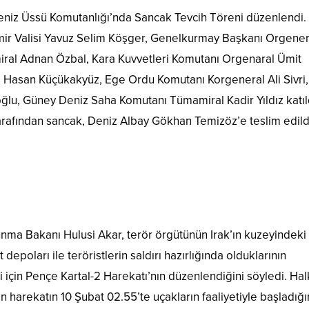
n Deniz Üssü Komutanlığı’nda Sancak Tevcih Töreni düzenlendi.
zmir Valisi Yavuz Selim Köşger, Genelkurmay Başkanı Orgener
iral Adnan Özbal, Kara Kuvvetleri Komutanı Orgenaral Ümit
 Hasan Küçükakyüz, Ege Ordu Komutanı Korgeneral Ali Sivri,
lu, Güney Deniz Saha Komutanı Tümamiral Kadir Yıldız katıl
rafından sancak, Deniz Albay Gökhan Temizöz’e teslim edild
nma Bakanı Hulusi Akar, terör örgütünün Irak’ın kuzeyindeki
epoları ile teröristlerin saldırı hazırlığında olduklarının
i için Pençe Kartal-2 Harekatı’nın düzenlendiğini söyledi. Hal
 harekatın 10 Şubat 02.55’te uçakların faaliyetiyle başladığı