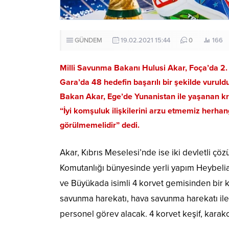
GÜNDEM
19.02.2021 15:44
0
166
Milli Savunma Bakanı Hulusi Akar, Foça’da 2. 
Gara’da 48 hedefin başarılı bir şekilde vuruld
Bakan Akar, Ege’de Yunanistan ile yaşanan krizi
“İyi komşuluk ilişkilerini arzu etmemiz herhangi 
görülmemelidir” dedi.
Akar, Kıbrıs Meselesi’nde ise iki devletli çö
Komutanlığı bünyesinde yerli yapım Heybeliada
ve Büyükada isimli 4 korvet gemisinden bir k
savunma harekatı, hava savunma harekatı ile
personel görev alacak. 4 korvet keşif, kara