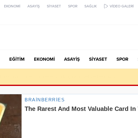
EKONOMİ
ASAYİŞ
SİYASET
SPOR
SAĞLIK
VİDEO GALERİ
EĞİTİM
EKONOMİ
ASAYİŞ
SİYASET
SPOR
diüzzaman paneli: “Küresel Vicdan, İnsaniyet ve Demokrasi”