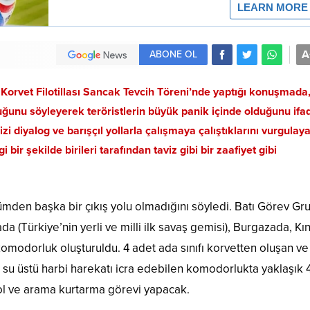
A
ABONE OL
Korvet Filotillası Sancak Tevcih Töreni’nde yaptığı konuşmada
uğunu söyleyerek teröristlerin büyük panik içinde olduğunu ifad
 diyalog ve barışçıl yollarla çalışmaya çalıştıklarını vurgulay
bir şekilde birileri tarafından taviz gibi bir zaafiyet gibi
zümden başka bir çıkış yolu olmadığını söyledi. Batı Görev Gr
 (Türkiye’nin yerli ve milli ilk savaş gemisi), Burgazada, Kı
omodorluk oluşturuldu. 4 adet ada sınıfı korvetten oluşan ve
 su üstü harbi harekatı icra edebilen komodorlukta yaklaşık
kol ve arama kurtarma görevi yapacak.