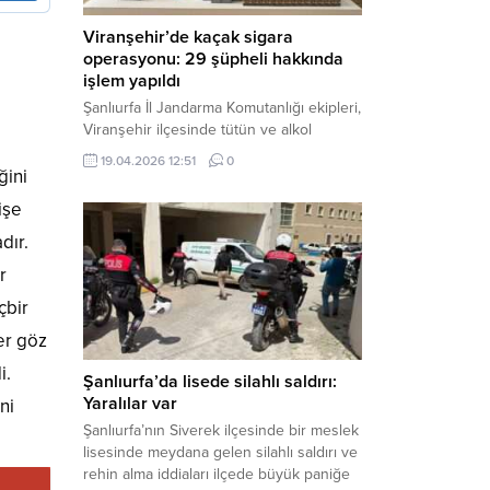
Viranşehir’de kaçak sigara
operasyonu: 29 şüpheli hakkında
işlem yapıldı
Şanlıurfa İl Jandarma Komutanlığı ekipleri,
Viranşehir ilçesinde tütün ve alkol
kaçakçılığına yönelik yürüttüğü kapsamlı
19.04.2026 12:51
0
çalışmalar neticesinde binlerce paket
ğini
gümrük kaçağı sigara ele geçirdi.
işe
Operasyon kapsamında çok sayıda şahıs
hakkında adli süreç başlatıldı. Haber
dır.
Merkezi – Şanlıurfa Valiliği bünyesinde İl
r
Jandarma Komutanlığı tarafından
gerçekleştirilen “Tütün ve Alkol
çbir
Kaçakçılarına Yönelik Çalışmalar” tüm...
er göz
i.
Şanlıurfa’da lisede silahlı saldırı:
Yaralılar var
ni
Şanlıurfa’nın Siverek ilçesinde bir meslek
lisesinde meydana gelen silahlı saldırı ve
rehin alma iddiaları ilçede büyük paniğe