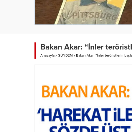
Bakan Akar: “İnler teröristl
Anasayfa
»
GÜNDEM
»
Bakan Akar: “İnler teröristlerin başla