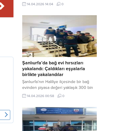
neden oldu. Olay yerine çok sayıda özel
14.04.2026 14:04
0
harekat polisi ve sağlık ekibi sevk
edilirken, saldırganı etkisiz hale getirme
çalışmaları devam ediyor. Haber Merkezi
– Siverek ilçesi Hasan Çelebi
Mahallesi’nde bulunan Ahmet Koyuncu
Mesleki...
Şanlıurfa’da bağ evi hırsızları
yakalandı: Çaldıkları eşyalarla
birlikte yakalandılar
Şanlıurfa’nın Haliliye ilçesinde bir bağ
evinden piyasa değeri yaklaşık 300 bin
TL olan eşyaları çalan şüpheliler,
14.04.2026 00:58
0
jandarmanın başarılı operasyonuyla
yakalandı. Olayla ilgili gözaltına alınan 3
şüpheliden 2’si tutuklanarak cezaevine
gönderildi. Haber Merkezi – Şanlıurfa İl
Jandarma Komutanlığı, “Faili Meçhul
Hırsızlık Olaylarının Aydınlatılmasına”