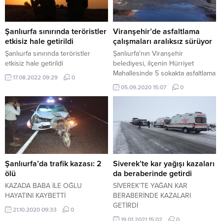
Şanlıurfa sınırında teröristler
Viranşehir’de asfaltlama
etkisiz hale getirildi
çalışmaları aralıksız sürüyor
Şanlıurfa sınırında teröristler
Şanlıurfa'nın Viranşehir
etkisiz hale getirildi
belediyesi, ilçenin Hürriyet
Mahallesinde 5 sokakta asfaltlama
17.08.2022 09:29
0
çalışması yaptı.
05.09.2020 15:07
0
Şanlıurfa’da trafik kazası: 2
Siverek’te kar yağışı kazaları
ölü
da beraberinde getirdi
KAZADA BABA İLE OĞLU
SİVEREK’TE YAĞAN KAR
HAYATINI KAYBETTİ
BERABERİNDE KAZALARI
GETİRDİ
21.10.2020 09:33
0
19.01.2021 15:02
0