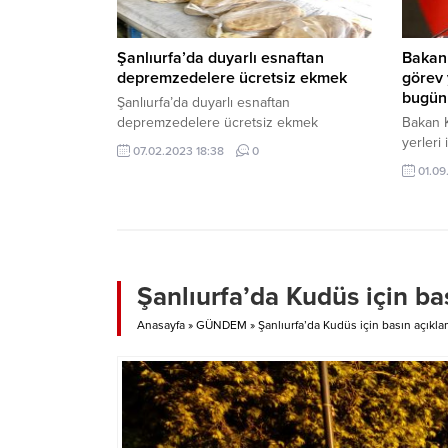
Şanlıurfa’da duyarlı esnaftan
Bakan 
depremzedelere ücretsiz ekmek
görev 
bugün 
Şanlıurfa’da duyarlı esnaftan
depremzedelere ücretsiz ekmek
Bakan K
yerleri
07.02.2023 18:38
0
01.09
Şanlıurfa’da Kudüs için ba
Anasayfa
»
GÜNDEM
»
Şanlıurfa’da Kudüs için basın açıkla