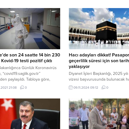
e’de son 24 saatte 14 bin 230
Hacı adayları dikkat! Pasapor
 Kovid-19 testi pozitif çıktı
geçerlilik süresi için son tarih
yaklaşıyor
Bakanlığınca Günlük Koronavirüs
, “covid19.saglik.gov.tr”
Diyanet İşleri Başkanlığı, 2025 yılı
den paylaşıldı. Tabloya göre,
vizesi başvurusunda bulunacak h
’de son 24 saatte 223 bin 837
adayları için pasaport geçerlilik sü
.2021 21:08
0
09.11.2024 09:12
0
 testi yapıldı, 14 bin 230 kişinin
uyarısında bulundu. Hac ve Umre
zitif çıktı, 55 kişi hayatını kaybetti,
Hizmetleri Genel Müdürlüğü’nün i
lerin sayısı ise 5 bin 211 oldu. 18
sitesinde yer alan duyuruya göre,
ü nüfusta birinci doz aşı
vizesi alabilmek için pasaportların
anların oranı yüzde 63,61, ikinci...
geçerlilik süresinin en az 30 Kas
tarihine kadar olması gerekiyor. Y
pasaport başvurusu için 30...