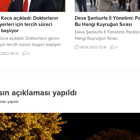
Koca açıkladı: Doktorların
Deva Şanlıurfa İl Yönetimi: P
yerleri için tercih süreci
Bu Hangi Kuyruğun Sırası
başlıyor
Deva Şanlıurfa İl Yönetimi: Pardo
oca açıkladı: Doktorların görev
Hangi Kuyruğun Sırası
 için tercih süreci bugün başlıyor
04.10.2022 13:16
0
.2022 06:12
0
sın açıklaması yapıldı
ması yapıldı