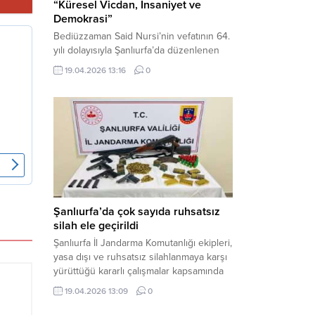
“Küresel Vicdan, İnsaniyet ve
Demokrasi”
Bediüzzaman Said Nursi’nin vefatının 64.
yılı dolayısıyla Şanlıurfa’da düzenlenen
panelde, günümüzün manevi ve
19.04.2026 13:16
0
toplumsal sorunlarına Risale-i Nur
perspektifiyle çözüm arandı. Karaköprü
Necmettin Cevheri Kültür Merkezi’nde
gerçekleştirilen “Küresel Vicdan,
İnsaniyet ve Demokrasi” başlıklı panel,
hürriyet, adalet ve hukuk vurgularıyla
yoğun katılıma sahne oldu. Haber
Merkezi – Bediüzzaman Eğitim Kültür ve
Sanat...
Şanlıurfa’da çok sayıda ruhsatsız
silah ele geçirildi
Şanlıurfa İl Jandarma Komutanlığı ekipleri,
yasa dışı ve ruhsatsız silahlanmaya karşı
yürüttüğü kararlı çalışmalar kapsamında
Bozova ilçesinde bir ikamete operasyon
19.04.2026 13:09
0
düzenledi. Yapılan aramada çok sayıda
uzun namlulu silah, tabanca ve