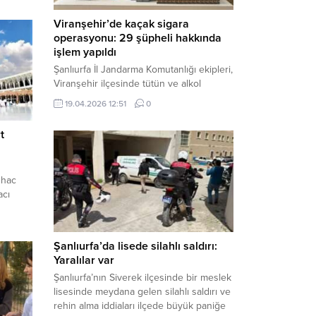
Viranşehir’de kaçak sigara
operasyonu: 29 şüpheli hakkında
işlem yapıldı
Şanlıurfa İl Jandarma Komutanlığı ekipleri,
Viranşehir ilçesinde tütün ve alkol
kaçakçılığına yönelik yürüttüğü kapsamlı
19.04.2026 12:51
0
çalışmalar neticesinde binlerce paket
gümrük kaçağı sigara ele geçirdi.
t
Operasyon kapsamında çok sayıda şahıs
hakkında adli süreç başlatıldı. Haber
Merkezi – Şanlıurfa Valiliği bünyesinde İl
 hac
Jandarma Komutanlığı tarafından
acı
gerçekleştirilen “Tütün ve Alkol
resi
Kaçakçılarına Yönelik Çalışmalar” tüm...
nternet
Şanlıurfa’da lisede silahlı saldırı:
 hac
Yaralılar var
Şanlıurfa’nın Siverek ilçesinde bir meslek
ım 2025
lisesinde meydana gelen silahlı saldırı ve
eni
rehin alma iddiaları ilçede büyük paniğe