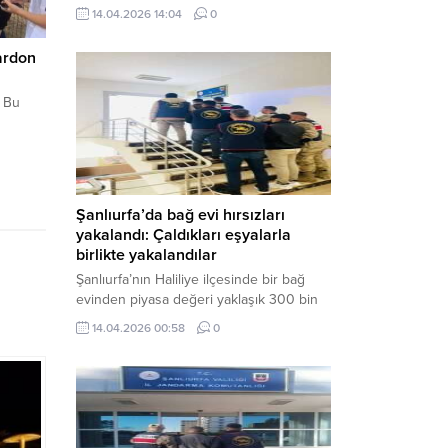
neden oldu. Olay yerine çok sayıda özel
14.04.2026 14:04
0
harekat polisi ve sağlık ekibi sevk
edilirken, saldırganı etkisiz hale getirme
ardon
çalışmaları devam ediyor. Haber Merkezi
– Siverek ilçesi Hasan Çelebi
n Bu
Mahallesi’nde bulunan Ahmet Koyuncu
Mesleki...
Şanlıurfa’da bağ evi hırsızları
yakalandı: Çaldıkları eşyalarla
birlikte yakalandılar
Şanlıurfa’nın Haliliye ilçesinde bir bağ
evinden piyasa değeri yaklaşık 300 bin
TL olan eşyaları çalan şüpheliler,
14.04.2026 00:58
0
jandarmanın başarılı operasyonuyla
yakalandı. Olayla ilgili gözaltına alınan 3
şüpheliden 2’si tutuklanarak cezaevine
gönderildi. Haber Merkezi – Şanlıurfa İl
Jandarma Komutanlığı, “Faili Meçhul
Hırsızlık Olaylarının Aydınlatılmasına”