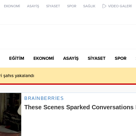
EKONOMİ
ASAYİŞ
SİYASET
SPOR
SAĞLIK
VİDEO GALERİ
EĞİTİM
EKONOMİ
ASAYİŞ
SİYASET
SPOR
ari şahıs yakalandı