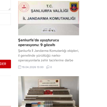
mühimmat ele geçirildi. Haber Merkezi –
Şanlıurfa Valiliği İl Basın ve Halkla İlişkiler
Müdürlüğü tarafından yapılan açıklamaya
göre; 17 Nisan...
Şanlıurfa’da uyuşturucu
operasyonu: 9 gözaltı
Şanlıurfa İl Jandarma Komutanlığı ekipleri,
il genelinde yürüttüğü narko-
operasyonlarla zehir tacirlerine darbe
indirdi. Üç ilçede eş zamanlı
19.04.2026 13:00
0
gerçekleştirilen faaliyetlerde çeşitli
uyuşturucu maddeler ele geçirilirken, 9
şüpheli hakkında adli işlem başlatıldı.
Haber Merkezi – Şanlıurfa Valiliği İl Basın
ve Halkla İlişkiler Müdürlüğü’nden yapılan
açıklamaya göre, İl Jandarma Komutanlığı
tarafından “Narkotik Suçlarla...