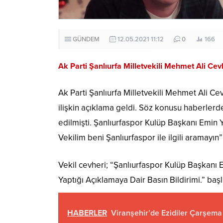
GÜNDEM
12.05.2021 11:12
0
166
Ak Parti Şanlıurfa Milletvekili Mehmet Ali Cev
Ak Parti Şanlıurfa Milletvekili Mehmet Ali Ce
ilişkin açıklama geldi. Söz konusu haberlerde 
edilmişti. Şanlıurfaspor Kulüp Başkanı Emin 
Vekilim beni Şanlıurfaspor ile ilgili aramay
Vekil cevheri; “Şanlıurfaspor Kulüp Başkanı 
Yaptığı Açıklamaya Dair Basın Bildirimi.” başlı
HABERLER
Viranşehir’de Ezidiler Çarşema 