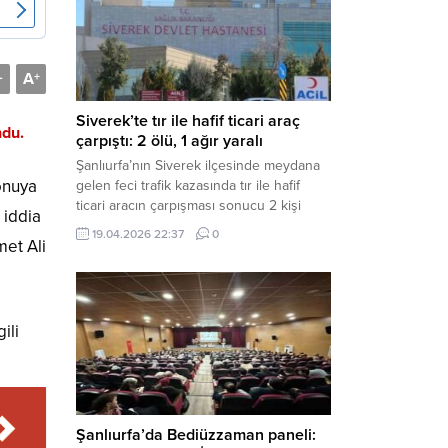
Müdürlüğü tarafından yapılan açıklamaya
göre; İl...
A
-
+
Siverek’te tır ile hafif ticari araç
ndu.
çarpıştı: 2 ölü, 1 ağır yaralı
Şanlıurfa’nın Siverek ilçesinde meydana
konuya
gelen feci trafik kazasında tır ile hafif
ticari aracın çarpışması sonucu 2 kişi
 iddia
yaşamını yitirdi, 1 kişi ise ağır yaralandı.
19.04.2026 22:37
0
met Ali
Haber Merkezi – Siverek-Adıyaman kara
yolunda seyir halindeki araçların
çarpışması sonucu meydana gelen
kazada can pazarı yaşandı. Kafa Kafaya
Çarpıştılar Edinilen bilgilere göre,
ili
Hüseyin Çelik (29)...
Şanlıurfa’da Bediüzzaman paneli: