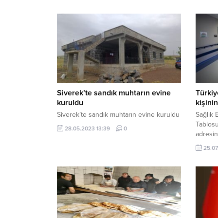
Siverek’te sandık muhtarın evine
Türkiy
kuruldu
kişinin
Siverek’te sandık muhtarın evine kuruldu
Sağlık 
Tablosu
28.05.2023 13:39
0
adresin
Türkiye
25.07
Kovid-19
testi po
iyileşen
yaş üst
uygulan