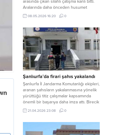
arasında çıkan silahlı çatışma kanlı bitti.
Aralarında daha önceden husumet
olduğu öğrenilen tarafların kavgası
08.05.2026 16:20
0
neticesinde 3 kişi olay yerinde yaşamını
yitirdi. Haber Merkezi – Olay, Haliliye
ilçesine bağlı kırsal Konaç Mahallesi’nde
meydana geldi. Edinilen bilgilere göre,
aralarında husumet bulunan iki grup
arasında henüz belirlenemeyen bir...
Şanlıurfa’da firari şahıs yakalandı
Şanlıurfa İl Jandarma Komutanlığı ekipleri,
aranan şahısların yakalanmasına yönelik
yürüttüğü titiz çalışmalar kapsamında
önemli bir başarıya daha imza attı. Birecik
ilçesinde düzenlenen operasyonla,
21.04.2026 23:08
0
hakkında kesinleşmiş hapis cezası
bulunan bir firari yakalanarak adalete
teslim edildi. Haber Merkezi – Şanlıurfa
Valiliği İl Basın ve Halkla İlişkiler