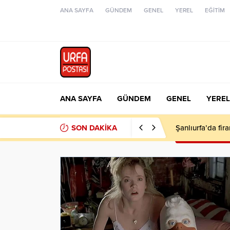
ANA SAYFA
GÜNDEM
GENEL
YEREL
EĞİTİM
ANA SAYFA
GÜNDEM
GENEL
YEREL
SON DAKİKA
Şanlıurfa’da fir