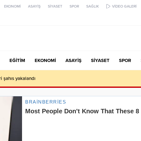
EKONOMİ
ASAYİŞ
SİYASET
SPOR
SAĞLIK
VİDEO GALERİ
EĞİTİM
EKONOMİ
ASAYİŞ
SİYASET
SPOR
 hafif ticari araç çarpıştı: 2 ölü, 1 ağır yaralı