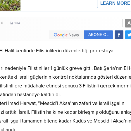
A
0
104
ABONE OL
 El Halil kentinde Filistinlilerin düzenlediği protestoya
ı nedeniyle Filistinliler 1 günlük greve gitti. Batı Şeria’nın El H
n kentteki İsrail güçlerinin kontrol noktalarında gösteri düzenle
 Filistinlilere müdahale etmesi sonucu 3 Filistinli gerçek merm
tarafından hastaneye kaldırıldı.
teri İmad Harwat, ”Mescid’i Aksa’nın zaferi ve İsrail işgalin
 arttık. İsrail, Filistin halkı ne kadar birleşmiş olduğunu anl
 İsrail işgali tamamen bitene kadar Kudüs ve Mescid’i Aksa’nın
ullandı.