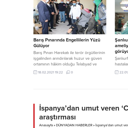
terörist
duyurdu
“Teröri
yönelik 
vermeye
Barış Pınarında Engellilerin Yüzü
Şanlıu
Gülüyor
ameliy
görüy
Barış Pınarı Harekatı ile terör örgütlerinin
işgalinden arındırılarak huzur ve güven
Şanlıur
ortamının hâkim olduğu Telabyad ve
hastala
Resulayn’da, halkın her kesimi gibi
ameliya
18.02.2021 19:22
0
22.01
engellilerin de yüzü Türkiye sayesinde
dışında
güldü.
olarak 
anne v
gören k
ameliyat
(BAÜN) 
İspanya’dan umut veren ‘C
Hastane
araştırması
Öğretim
Anasayfa
»
DÜNYADAN HABERLER
»
İspanya’dan umut vere