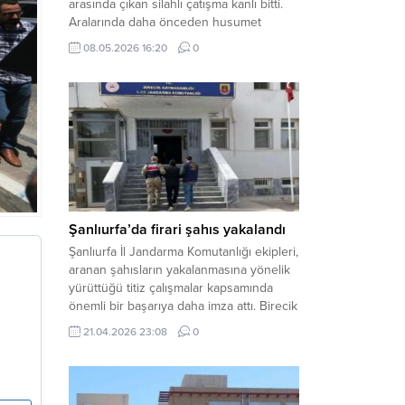
arasında çıkan silahlı çatışma kanlı bitti.
Aralarında daha önceden husumet
olduğu öğrenilen tarafların kavgası
08.05.2026 16:20
0
neticesinde 3 kişi olay yerinde yaşamını
yitirdi. Haber Merkezi – Olay, Haliliye
ilçesine bağlı kırsal Konaç Mahallesi’nde
meydana geldi. Edinilen bilgilere göre,
aralarında husumet bulunan iki grup
arasında henüz belirlenemeyen bir...
Şanlıurfa’da firari şahıs yakalandı
Şanlıurfa İl Jandarma Komutanlığı ekipleri,
aranan şahısların yakalanmasına yönelik
yürüttüğü titiz çalışmalar kapsamında
önemli bir başarıya daha imza attı. Birecik
ilçesinde düzenlenen operasyonla,
21.04.2026 23:08
0
hakkında kesinleşmiş hapis cezası
bulunan bir firari yakalanarak adalete
teslim edildi. Haber Merkezi – Şanlıurfa
Valiliği İl Basın ve Halkla İlişkiler