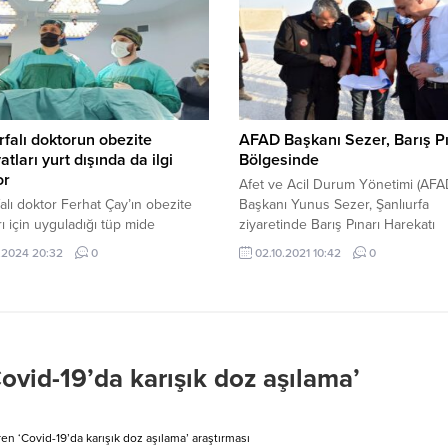
in etkisiz hale getirildiğini
. MSB’den yapılan açıklamada,
stlerin Barış Pınarı bölgesine
saldırılarına misliyle karşılık
...
rfalı doktorun obezite
AFAD Başkanı Sezer, Barış Pı
atları yurt dışında da ilgi
Bölgesinde
or
Afet ve Acil Durum Yönetimi (AFA
falı doktor Ferhat Çay’ın obezite
Başkanı Yunus Sezer, Şanlıurfa
rı için uyguladığı tüp mide
ziyaretinde Barış Pınarı Harekatı
tlarında elde edilen başarılar yurt
bölgesinde incelemelerde bulund
.2024 20:32
0
02.10.2021 10:42
0
 da kabul görmeye başladı. Son
Çeşitli temaslarda bulunmak üzer
Almanya’dan gelip ameliyat olan
Şanlıurfa’ya gelen Afet ve Acil D
e oğlunun sağlığa kavuştuğunu
Yönetimi (AFAD) Başkanı Yunus Sez
omşuları da Çay tarafından
olarak Şanlıurfa Valiliğini ziyaret ett
 edildi. Balıkesir Üniversitesi
Başkan Sezer’i Abdullah Erin, İl E
Sağlık Uygulama ve Araştırma
Müdürü Selçuk Doğuş ve AFAD İl..
ovid-19’da karışık doz aşılama’
si’nden Genel Cerrahi Kliniği
...
n ‘Covid-19’da karışık doz aşılama’ araştırması