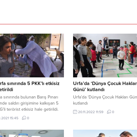
rfa sınırında 5 PKK’lı etkisiz
Urfa’da ‘Dünya Çocuk Haklar
tirildi
Günü’ kutlandı
fa sınırında bulunan Barış Pınarı
Urfa’da ‘Dünya Çocuk Hakları Gün
nde saldırı girişimine kalkışan 5
kutlandı
li terörist etkisiz hale getirildi.
20.11.2022 11:59
0
avunma Bakanlığı (MSB),
.2021 15:45
0
fa’nın Akçakale ilçe sınırında yer
rış Pınar bölgesinde saldırı
inde bulunan 5 PKK/YPG’li