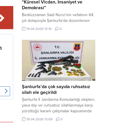
“Küresel Vicdan, İnsaniyet ve
Demokrasi”
Bediüzzaman Said Nursi’nin vefatının 64.
yılı dolayısıyla Şanlıurfa’da düzenlenen
panelde, günümüzün manevi ve
19.04.2026 13:16
0
toplumsal sorunlarına Risale-i Nur
perspektifiyle çözüm arandı. Karaköprü
Necmettin Cevheri Kültür Merkezi’nde
gerçekleştirilen “Küresel Vicdan,
İnsaniyet ve Demokrasi” başlıklı panel,
hürriyet, adalet ve hukuk vurgularıyla
yoğun katılıma sahne oldu. Haber
Merkezi – Bediüzzaman Eğitim Kültür ve
Sanat...
Şanlıurfa’da çok sayıda ruhsatsız
silah ele geçirildi
Şanlıurfa İl Jandarma Komutanlığı ekipleri,
yasa dışı ve ruhsatsız silahlanmaya karşı
yürüttüğü kararlı çalışmalar kapsamında
Bozova ilçesinde bir ikamete operasyon
19.04.2026 13:09
0
düzenledi. Yapılan aramada çok sayıda
uzun namlulu silah, tabanca ve