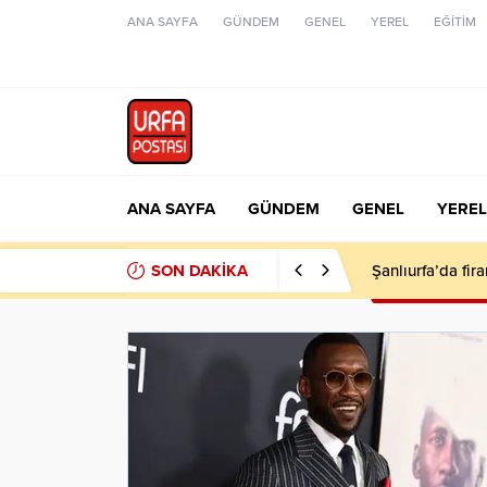
ANA SAYFA
GÜNDEM
GENEL
YEREL
EĞİTİM
ANA SAYFA
GÜNDEM
GENEL
YEREL
SON DAKİKA
Siverek’te tır ile