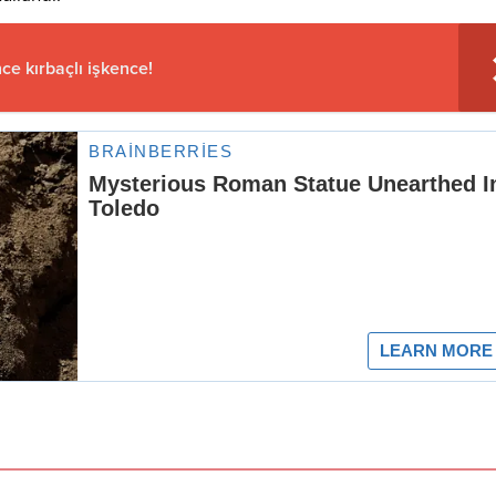
ce kırbaçlı işkence!