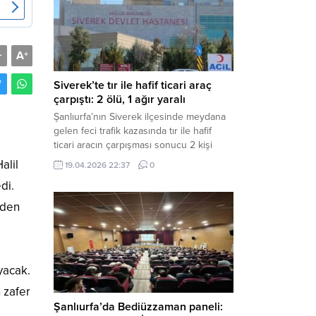
Müdürlüğü tarafından yapılan açıklamaya
göre; İl...
A
-
+
Siverek’te tır ile hafif ticari araç
çarpıştı: 2 ölü, 1 ağır yaralı
Şanlıurfa’nın Siverek ilçesinde meydana
gelen feci trafik kazasında tır ile hafif
ticari aracın çarpışması sonucu 2 kişi
yaşamını yitirdi, 1 kişi ise ağır yaralandı.
alil
19.04.2026 22:37
0
Haber Merkezi – Siverek-Adıyaman kara
di.
yolunda seyir halindeki araçların
çarpışması sonucu meydana gelen
iden
kazada can pazarı yaşandı. Kafa Kafaya
Çarpıştılar Edinilen bilgilere göre,
Hüseyin Çelik (29)...
ayacak.
 zafer
Şanlıurfa’da Bediüzzaman paneli: