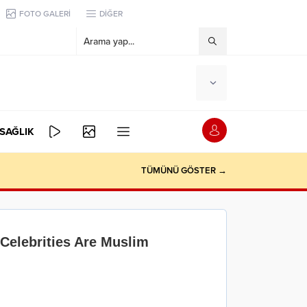
FOTO GALERİ
DİĞER
SAĞLIK
TÜMÜNÜ GÖSTER →