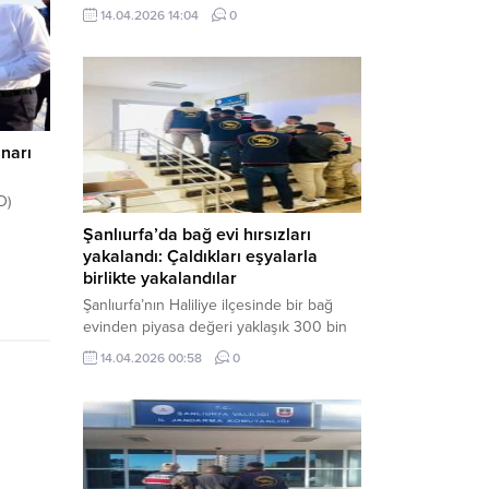
neden oldu. Olay yerine çok sayıda özel
14.04.2026 14:04
0
harekat polisi ve sağlık ekibi sevk
edilirken, saldırganı etkisiz hale getirme
çalışmaları devam ediyor. Haber Merkezi
– Siverek ilçesi Hasan Çelebi
Mahallesi’nde bulunan Ahmet Koyuncu
Mesleki...
narı
D)
Şanlıurfa’da bağ evi hırsızları
yakalandı: Çaldıkları eşyalarla
u.
birlikte yakalandılar
e
Şanlıurfa’nın Haliliye ilçesinde bir bağ
urum
evinden piyasa değeri yaklaşık 300 bin
er, ilk
TL olan eşyaları çalan şüpheliler,
i.
14.04.2026 00:58
0
jandarmanın başarılı operasyonuyla
mniyet
yakalandı. Olayla ilgili gözaltına alınan 3
.
şüpheliden 2’si tutuklanarak cezaevine
gönderildi. Haber Merkezi – Şanlıurfa İl
Jandarma Komutanlığı, “Faili Meçhul
Hırsızlık Olaylarının Aydınlatılmasına”