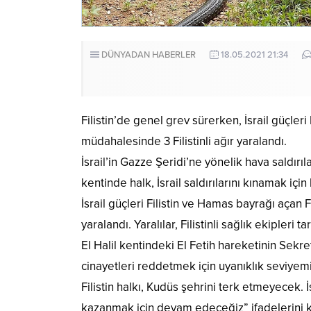
DÜNYADAN HABERLER
18.05.2021 21:34
Filistin’de genel grev sürerken, İsrail güçleri
müdahalesinde 3 Filistinli ağır yaralandı.
İsrail’in Gazze Şeridi’ne yönelik hava saldırılar
kentinde halk, İsrail saldırılarını kınamak içi
İsrail güçleri Filistin ve Hamas bayrağı açan
yaralandı. Yaralılar, Filistinli sağlık ekipleri 
El Halil kentindeki El Fetih hareketinin Sekre
cinayetleri reddetmek için uyanıklık seviyemizi
Filistin halkı, Kudüs şehrini terk etmeyecek.
kazanmak için devam edeceğiz” ifadelerini k