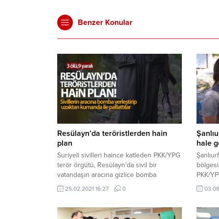
Benzer Konular
Resülayn’da teröristlerden hain
Şanlıu
plan
hale ge
Suriyeli sivilleri haince katleden PKK/YPG
Şanlıur
terör örgütü, Resülayn'da sivil bir
bölgesi
vatandaşın aracına gizlice bomba
PKK/YPG’
yerleştirip kalabalık bölgeye gittiğinde
Milli S
25.02.2021 16:27
0
03.09
patlattı. Patlamada araçtaki biri kadın 2
Şanlıur
kişi ile pazardaki bir sivil hayatını
alan Ba
kaybederken 9 kişi ise yaralandı.
girişim