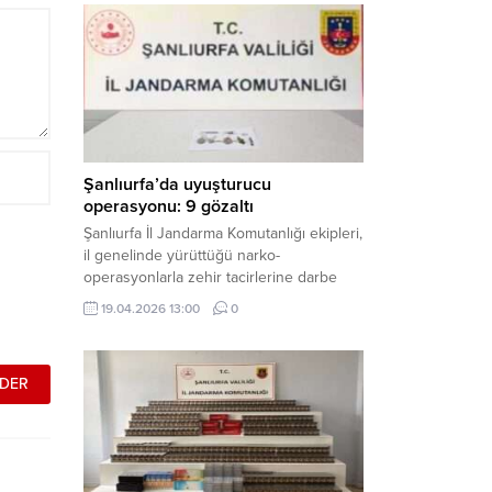
mühimmat ele geçirildi. Haber Merkezi –
Şanlıurfa Valiliği İl Basın ve Halkla İlişkiler
Müdürlüğü tarafından yapılan açıklamaya
göre; 17 Nisan...
Şanlıurfa’da uyuşturucu
operasyonu: 9 gözaltı
Şanlıurfa İl Jandarma Komutanlığı ekipleri,
il genelinde yürüttüğü narko-
operasyonlarla zehir tacirlerine darbe
indirdi. Üç ilçede eş zamanlı
19.04.2026 13:00
0
gerçekleştirilen faaliyetlerde çeşitli
uyuşturucu maddeler ele geçirilirken, 9
şüpheli hakkında adli işlem başlatıldı.
Haber Merkezi – Şanlıurfa Valiliği İl Basın
ve Halkla İlişkiler Müdürlüğü’nden yapılan
açıklamaya göre, İl Jandarma Komutanlığı
tarafından “Narkotik Suçlarla...