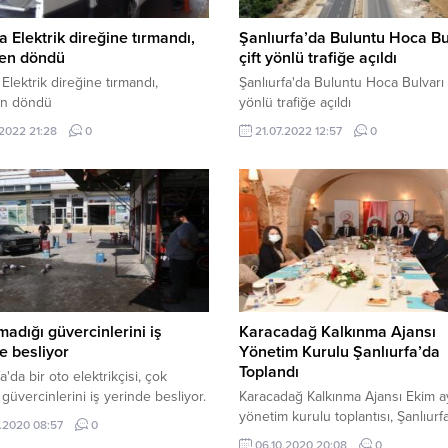
a Elektrik direğine tırmandı,
Şanlıurfa’da Buluntu Hoca Bu
en döndü
çift yönlü trafiğe açıldı
 Elektrik direğine tırmandı,
Şanlıurfa'da Buluntu Hoca Bulvarı 
n döndü
yönlü trafiğe açıldı
.2022 21:28
0
21.07.2022 12:57
0
madığı güvercinlerini iş
Karacadağ Kalkınma Ajansı
e besliyor
Yönetim Kurulu Şanlıurfa’da
Toplandı
a'da bir oto elektrikçisi, çok
 güvercinlerini iş yerinde besliyor.
Karacadağ Kalkınma Ajansı Ekim a
yönetim kurulu toplantısı, Şanlıurfa
.2020 08:57
0
Abdullah Erin başkanlığında Şanlıu
06.10.2020 20:08
0