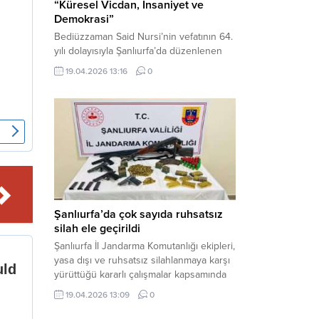
“Küresel Vicdan, İnsaniyet ve
Demokrasi”
Bediüzzaman Said Nursi’nin vefatının 64.
yılı dolayısıyla Şanlıurfa’da düzenlenen
panelde, günümüzün manevi ve
19.04.2026 13:16
0
toplumsal sorunlarına Risale-i Nur
perspektifiyle çözüm arandı. Karaköprü
Necmettin Cevheri Kültür Merkezi’nde
gerçekleştirilen “Küresel Vicdan,
İnsaniyet ve Demokrasi” başlıklı panel,
hürriyet, adalet ve hukuk vurgularıyla
yoğun katılıma sahne oldu. Haber
Merkezi – Bediüzzaman Eğitim Kültür ve
Sanat...
Şanlıurfa’da çok sayıda ruhsatsız
silah ele geçirildi
Şanlıurfa İl Jandarma Komutanlığı ekipleri,
yasa dışı ve ruhsatsız silahlanmaya karşı
yürüttüğü kararlı çalışmalar kapsamında
Bozova ilçesinde bir ikamete operasyon
19.04.2026 13:09
0
düzenledi. Yapılan aramada çok sayıda
uzun namlulu silah, tabanca ve