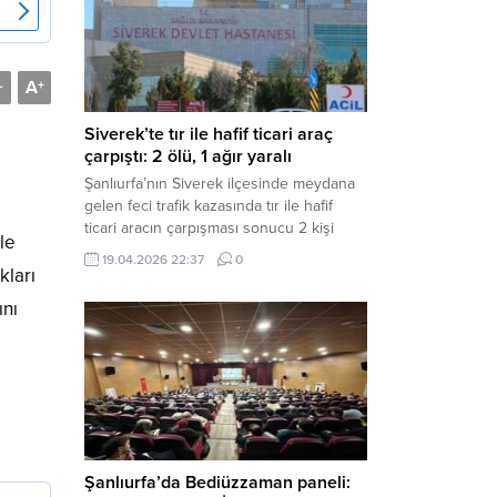
Müdürlüğü tarafından yapılan açıklamaya
göre; İl...
A
-
+
Siverek’te tır ile hafif ticari araç
çarpıştı: 2 ölü, 1 ağır yaralı
Şanlıurfa’nın Siverek ilçesinde meydana
gelen feci trafik kazasında tır ile hafif
ticari aracın çarpışması sonucu 2 kişi
le
yaşamını yitirdi, 1 kişi ise ağır yaralandı.
19.04.2026 22:37
0
Haber Merkezi – Siverek-Adıyaman kara
kları
yolunda seyir halindeki araçların
ını
çarpışması sonucu meydana gelen
kazada can pazarı yaşandı. Kafa Kafaya
Çarpıştılar Edinilen bilgilere göre,
Hüseyin Çelik (29)...
Şanlıurfa’da Bediüzzaman paneli: