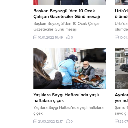
Başkan Beyazgül’den 10 Ocak
Urfa’d
Çalışan Gazeteciler Günü mesajı
ölümd
Başkan Beyazgül’den 10 Ocak Çalışan
Urfa'da
Gazeteciler Günü mesajı
ölümde
10.01.2022 10:49
0
10.01
Yaşlılara Saygı Haftası’nda yaşlı
Ayrıla
haftalara çiçek
yerind
Yaşlılara Saygı Haftası'nda yaşlı haftalara
Şanlıurf
çiçek
sevdiği
21.03.2022 12:17
0
25.07