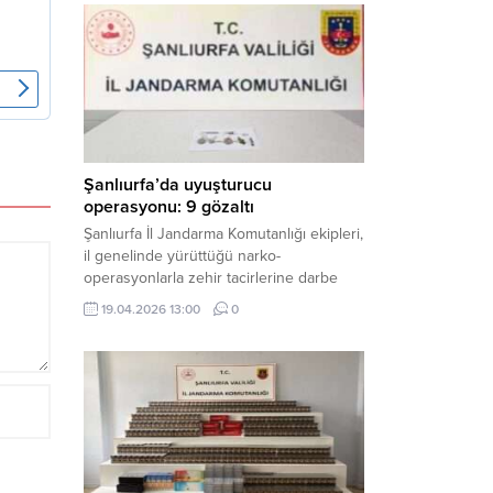
mühimmat ele geçirildi. Haber Merkezi –
Şanlıurfa Valiliği İl Basın ve Halkla İlişkiler
Müdürlüğü tarafından yapılan açıklamaya
göre; 17 Nisan...
Şanlıurfa’da uyuşturucu
operasyonu: 9 gözaltı
Şanlıurfa İl Jandarma Komutanlığı ekipleri,
il genelinde yürüttüğü narko-
operasyonlarla zehir tacirlerine darbe
indirdi. Üç ilçede eş zamanlı
19.04.2026 13:00
0
gerçekleştirilen faaliyetlerde çeşitli
uyuşturucu maddeler ele geçirilirken, 9
şüpheli hakkında adli işlem başlatıldı.
Haber Merkezi – Şanlıurfa Valiliği İl Basın
ve Halkla İlişkiler Müdürlüğü’nden yapılan
açıklamaya göre, İl Jandarma Komutanlığı
tarafından “Narkotik Suçlarla...