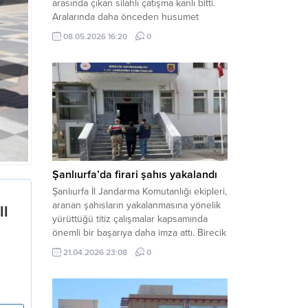
arasında çıkan silahlı çatışma kanlı bitti.
Aralarında daha önceden husumet
olduğu öğrenilen tarafların kavgası
08.05.2026 16:20
0
neticesinde 3 kişi olay yerinde yaşamını
yitirdi. Haber Merkezi – Olay, Haliliye
ilçesine bağlı kırsal Konaç Mahallesi’nde
meydana geldi. Edinilen bilgilere göre,
aralarında husumet bulunan iki grup
arasında henüz belirlenemeyen bir...
Şanlıurfa’da firari şahıs yakalandı
Şanlıurfa İl Jandarma Komutanlığı ekipleri,
aranan şahısların yakalanmasına yönelik
yürüttüğü titiz çalışmalar kapsamında
önemli bir başarıya daha imza attı. Birecik
ilçesinde düzenlenen operasyonla,
21.04.2026 23:08
0
hakkında kesinleşmiş hapis cezası
bulunan bir firari yakalanarak adalete
teslim edildi. Haber Merkezi – Şanlıurfa
Valiliği İl Basın ve Halkla İlişkiler