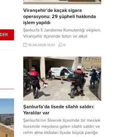
Viranşehir’de kaçak sigara
operasyonu: 29 şüpheli hakkında
işlem yapıldı
Şanlıurfa İl Jandarma Komutanlığı ekipleri,
Viranşehir ilçesinde tütün ve alkol
kaçakçılığına yönelik yürüttüğü kapsamlı
19.04.2026 12:51
0
çalışmalar neticesinde binlerce paket
gümrük kaçağı sigara ele geçirdi.
Operasyon kapsamında çok sayıda şahıs
hakkında adli süreç başlatıldı. Haber
Merkezi – Şanlıurfa Valiliği bünyesinde İl
Jandarma Komutanlığı tarafından
gerçekleştirilen “Tütün ve Alkol
Kaçakçılarına Yönelik Çalışmalar” tüm...
Şanlıurfa’da lisede silahlı saldırı:
Yaralılar var
Şanlıurfa’nın Siverek ilçesinde bir meslek
lisesinde meydana gelen silahlı saldırı ve
rehin alma iddiaları ilçede büyük paniğe