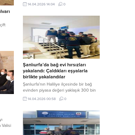
neden oldu. Olay yerine çok sayıda özel
14.04.2026 14:04
0
harekat polisi ve sağlık ekibi sevk
lvarı
edilirken, saldırganı etkisiz hale getirme
çalışmaları devam ediyor. Haber Merkezi
çift
– Siverek ilçesi Hasan Çelebi
Mahallesi’nde bulunan Ahmet Koyuncu
Mesleki...
Şanlıurfa’da bağ evi hırsızları
yakalandı: Çaldıkları eşyalarla
birlikte yakalandılar
Şanlıurfa’nın Haliliye ilçesinde bir bağ
evinden piyasa değeri yaklaşık 300 bin
TL olan eşyaları çalan şüpheliler,
14.04.2026 00:58
0
jandarmanın başarılı operasyonuyla
yakalandı. Olayla ilgili gözaltına alınan 3
şüpheliden 2’si tutuklanarak cezaevine
yı
gönderildi. Haber Merkezi – Şanlıurfa İl
 Valisi
Jandarma Komutanlığı, “Faili Meçhul
rfa
Hırsızlık Olaylarının Aydınlatılmasına”