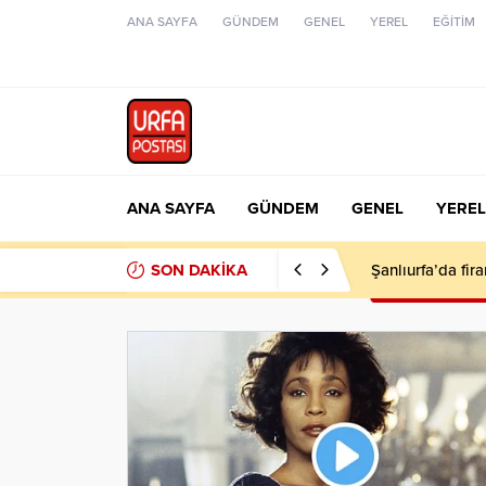
ANA SAYFA
GÜNDEM
GENEL
YEREL
EĞİTİM
ANA SAYFA
GÜNDEM
GENEL
YEREL
SON DAKİKA
Şanlıurfa’da fir