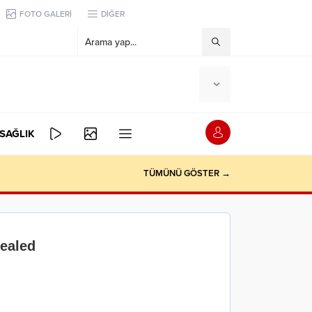
FOTO GALERİ
DİĞER
SAĞLIK
TÜMÜNÜ GÖSTER →