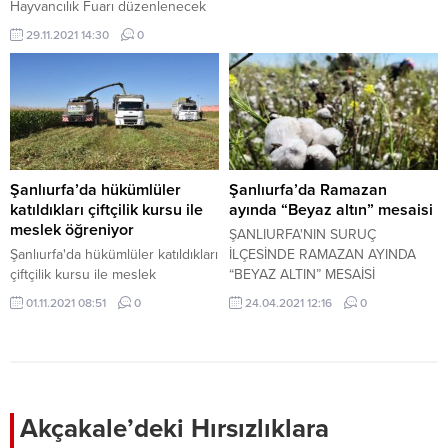
Hayvancılık Fuarı düzenlenecek
29.11.2021 14:30
0
Şanlıurfa’da hükümlüler
Şanlıurfa’da Ramazan
katıldıkları çiftçilik kursu ile
ayında “Beyaz altın” mesaisi
meslek öğreniyor
ŞANLIURFA'NIN SURUÇ
Şanlıurfa'da hükümlüler katıldıkları
İLÇESİNDE RAMAZAN AYINDA
çiftçilik kursu ile meslek
“BEYAZ ALTIN” MESAİSİ
öğreniyor
01.11.2021 08:51
0
24.04.2021 12:16
0
Akçakale’deki Hırsızlıklara