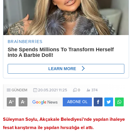
GÜNDEM
20.05.2021 11:25
0
374
A
A
+
-
ABONE OL
Süleyman Soylu, Akçakale Belediyesi’nde yapılan ihaleye
fesat karıştırma ile yapılan hırsızlığa el attı.