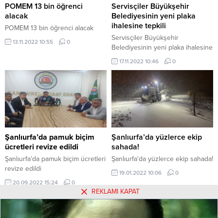
POMEM 13 bin öğrenci
Servisçiler Büyükşehir
alacak
Belediyesinin yeni plaka
ihalesine tepkili
POMEM 13 bin öğrenci alacak
Servisçiler Büyükşehir
13.11.2022 10:55
0
Belediyesinin yeni plaka ihalesine
tepkili
17.11.2022 10:46
0
Şanlıurfa’da pamuk biçim
ücretleri revize edildi
"
width="300" height="225" />
Şanlıurfa’da pamuk biçim
Şanlıurfa’da yüzlerce ekip
ücretleri revize edildi
sahada!
Şanlıurfa’da pamuk biçim ücretleri
Şanlıurfa'da yüzlerce ekip sahada!
revize edildi
19.01.2022 10:06
0
20.09.2022 15:24
0
REKLAMI KAPAT
Hakkımızda
Kullanım Koşulları