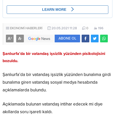
EKONOMİ HABERLERİ
20.05.2021 11:28
0
196
A
A
+
-
ABONE OL
Şanlıurfa’da bir vatandaş işsizlik yüzünden pisikolojisini
bozuldu.
Şanlıurfa’da bir vatandaş işsizlik yüzünden bunalıma girdi
bunalıma giren vatandaş sosyal medya hesabında
açıklamalarda bulundu.
Açıklamada bulunan vatandaş intihar edecek mi diye
akıllarda soru işareti kaldı.