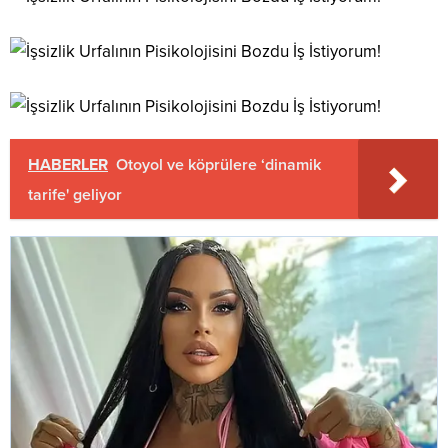
HABERLER
Otoyol ve köprülere ‘dinamik
tarife' geliyor