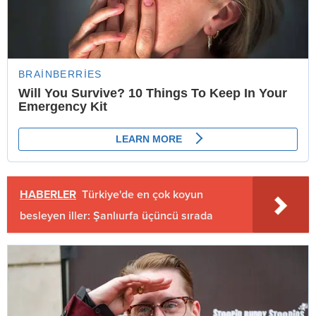
HABERLER
Türkiye'de en çok koyun
besleyen iller: Şanlıurfa üçüncü sırada