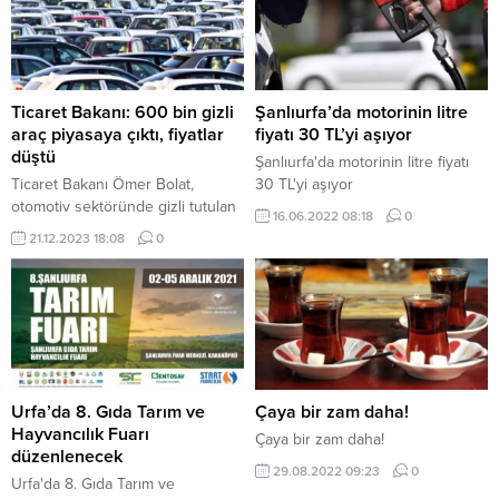
Ticaret Bakanı: 600 bin gizli
Şanlıurfa’da motorinin litre
araç piyasaya çıktı, fiyatlar
fiyatı 30 TL’yi aşıyor
düştü
Şanlıurfa'da motorinin litre fiyatı
Ticaret Bakanı Ömer Bolat,
30 TL'yi aşıyor
otomotiv sektöründe gizli tutulan
16.06.2022 08:18
0
600 bin aracın piyasaya çıktığını
21.12.2023 18:08
0
ifade ederek, bu durumun
fiyatların düşüşüne katkı
sağladığını söyledi. Bolat, bir canlı
yayında yaptığı açıklamada,
piyasalardaki düzenlemelerin
etkili olduğunu belirterek,
“Ağustos ortalarından itibaren
ikinci el araç piyasasında ve
Urfa’da 8. Gıda Tarım ve
Çaya bir zam daha!
birinci el satışlarda fiyatlar düştü,
Hayvancılık Fuarı
Çaya bir zam daha!
kampanyalar başladı. Aniden
düzenlenecek
29.08.2022 09:23
0
600...
Urfa'da 8. Gıda Tarım ve