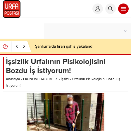
Siverek’te tır ile hafif ticari araç çarpıştı: 2 ölü, 1 ağır
yaralı
İşsizlik Urfalının Pisikolojisini
Bozdu İş İstiyorum!
Anasayfa
»
EKONOMİ HABERLERİ
»
İşsizlik Urfalının Pisikolojisini Bozdu İş
İstiyorum!