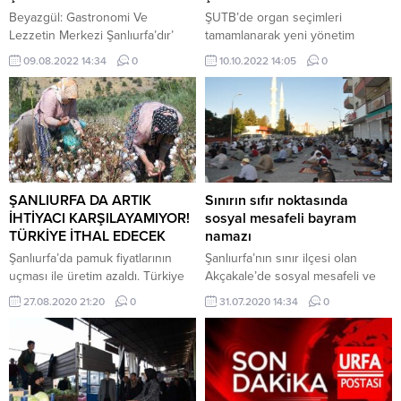
Beyazgül: Gastronomi Ve
ŞUTB’de organ seçimleri
Lezzetin Merkezi Şanlıurfa’dır’
tamamlanarak yeni yönetim
şekillendi
09.08.2022 14:34
0
10.10.2022 14:05
0
ŞANLIURFA DA ARTIK
Sınırın sıfır noktasında
İHTİYACI KARŞILAYAMIYOR!
sosyal mesafeli bayram
TÜRKİYE İTHAL EDECEK
namazı
Şanlıurfa’da pamuk fiyatlarının
Şanlıurfa’nın sınır ilçesi olan
uçması ile üretim azaldı. Türkiye
Akçakale’de sosyal mesafeli ve
genelinde yaşanan pamuk üretim
maskeli şekilde Kurban bayramı
27.08.2020 21:20
0
31.07.2020 14:34
0
sorunundan sonra azalan pamuk
namazı kılındı.
ihtiyacı Suriye, Uganda ve
Burkina Faso’dan karşılanacak.