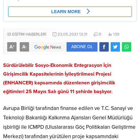
EĞİTİM HABERLERİ
23.05.2021 13:31
0
139
A
A
+
-
ABONE OL
Sürdürülebilir Sosyo-Ekonomik Entegrasyon İçin
Girişimcilik Kapasitelerinin İyileştirilmesi Projesi
(ENHANCER) kapsamında düzenlenen girişimcilik
eğitimleri 25 Mayıs Salı günü 11 şehirde başlıyor.
Avrupa Birliği tarafından finanse edilen ve T.C. Sanayi ve
Teknoloji Bakanlığı Kalkınma Ajansları Genel Müdürlüğü
işbirliği ile ICMPD (Uluslararası Göç Politikaları Geliştirme
Merkezi) tarafından yürütülen proje kapsamındaki