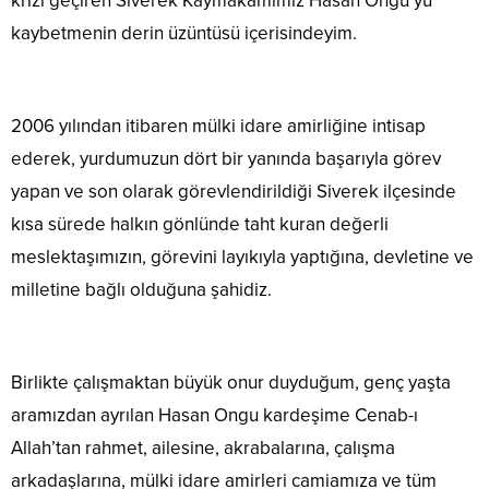
krizi geçiren Siverek Kaymakamımız Hasan Ongu’yu
kaybetmenin derin üzüntüsü içerisindeyim.
2006 yılından itibaren mülki idare amirliğine intisap
ederek, yurdumuzun dört bir yanında başarıyla görev
yapan ve son olarak görevlendirildiği Siverek ilçesinde
kısa sürede halkın gönlünde taht kuran değerli
meslektaşımızın, görevini layıkıyla yaptığına, devletine ve
milletine bağlı olduğuna şahidiz.
Birlikte çalışmaktan büyük onur duyduğum, genç yaşta
aramızdan ayrılan Hasan Ongu kardeşime Cenab-ı
Allah’tan rahmet, ailesine, akrabalarına, çalışma
arkadaşlarına, mülki idare amirleri camiamıza ve tüm