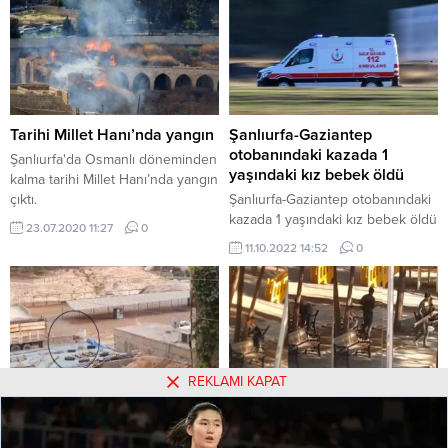
Hastanesi’nde yoğun bakımda
tedavi altına alındı. Beton zemine
düştü Alınan bilgiye göre,
Akçakale ilçesine bağlı kırsal Kılıçlı
Mahallesi’nde yaşayan 1 yaşındaki
Ela Nur A., evlerinin balkonunda
dolaşırken dengesini
Tarihi Millet Hanı’nda yangın
Şanlıurfa-Gaziantep
kaybederek...
otobanındaki kazada 1
Şanlıurfa'da Osmanlı döneminden
yaşındaki kız bebek öldü
kalma tarihi Millet Hanı’nda yangın
çıktı.
Şanlıurfa-Gaziantep otobanındaki
kazada 1 yaşındaki kız bebek öldü
23.07.2020 11:27
0
11.10.2022 14:52
0
REKLAMI KAPAT
Şanlıurfa’da silahlı çatışma: 1
Sonunda Bunu Da Çaldılar
ölü
Sonunda Bunu Da Çaldılar