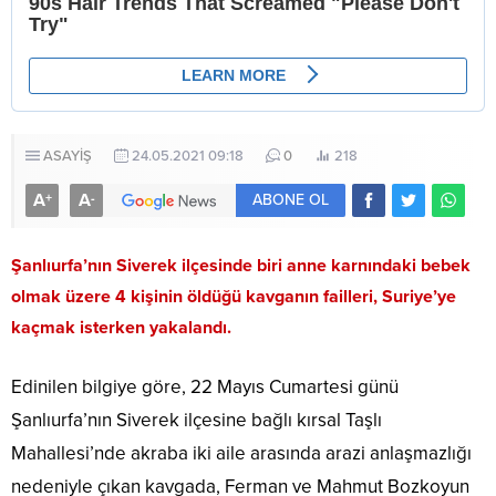
ASAYİŞ
24.05.2021 09:18
0
218
A
A
+
-
ABONE OL
Şanlıurfa’nın Siverek ilçesinde biri anne karnındaki bebek
olmak üzere 4 kişinin öldüğü kavganın failleri, Suriye’ye
kaçmak isterken yakalandı.
Edinilen bilgiye göre, 22 Mayıs Cumartesi günü
Şanlıurfa’nın Siverek ilçesine bağlı kırsal Taşlı
Mahallesi’nde akraba iki aile arasında arazi anlaşmazlığı
nedeniyle çıkan kavgada, Ferman ve Mahmut Bozkoyun