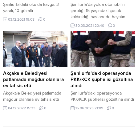
Şanlıurfa'daki okulda kavga: 3
Şanlıurfa’da yolda otomobilin
yaralı, 10 gözaltı
çarptığı 15 yaşındaki çocuk
kaldırıldığı hastanede hayatını
03.12.2021 19:08
0
kaybetti. Kaza, akşam saatlerinde
30.03.2021 20:40
0
Karaköprü ilçesine bağlı
Seyrantepe Mahallesi’nde
meydan geldi. Sürücüsü ve
plakası bilinmeyen otomobil,
yolun karşısına geçmeye çalışan
Ahmet Hasan Oğuz’a (15) çarptı.
Çarpmanın etkisiyle çocuk ağır
yaralandı. Çevredekilerin ihbarı
Akçakale Belediyesi
Şanlıurfa’daki operasyonda
üzerine kaza yerine sevk edilen
patlamada mağdur olanlara
PKK/KCK şüphelisi gözaltına
ambulansla Balıklıgöl Devlet...
ev tahsis etti
alındı
Akçakale Belediyesi patlamada
Şanlıurfa'daki operasyonda
mağdur olanlara ev tahsis etti
PKK/KCK şüphelisi gözaltına alındı
04.12.2022 15:33
0
15.06.2023 21:09
0