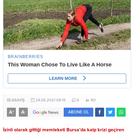
ASAYİŞ
24.05.2021 09:15
0
161
A
A
+
-
ABONE OL
İzinli olarak gittiği memleketi Bursa’da kalp krizi geçiren