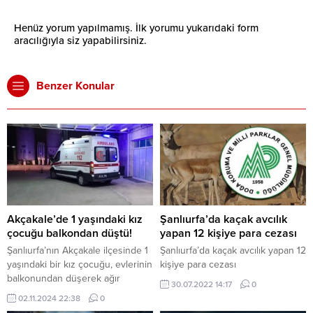
Henüz yorum yapılmamış. İlk yorumu yukarıdaki form
aracılığıyla siz yapabilirsiniz.
Benzer Konular
Akçakale’de 1 yaşındaki kız
Şanlıurfa’da kaçak avcılık
çocuğu balkondan düştü!
yapan 12 kişiye para cezası
Şanlıurfa’nın Akçakale ilçesinde 1
Şanlıurfa’da kaçak avcılık yapan 12
yaşındaki bir kız çocuğu, evlerinin
kişiye para cezası
balkonundan düşerek ağır
30.07.2022 14:17
0
yaralandı. Minik Ela Nur A.,
02.11.2024 22:38
0
Şanlıurfa Eğitim ve Araştırma