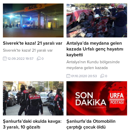
Siverek’te kaza! 21 yaralı var
Antalya’da meydana gelen
kazada Urfalı genç hayatını
Siverek'te kaza! 21 yaralı var
kaybetti
12.09.2022 19:57
0
Antalya'nın Kundu bölgesinde
meydana gelen kazada
Viranşehirli Baver Elkatmış (27)
01.10.2020 20:53
0
olay yerinde hayatını kaybetti.
Şanlıurfa’daki okulda kavga:
Şanlıurfa’da Otomobilin
3 yaralı, 10 gözaltı
çarptığı çocuk öldü