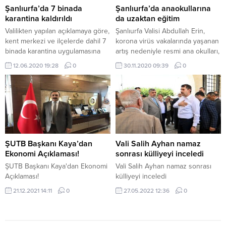
Şanlıurfa’da 7 binada
Şanlıurfa’da anaokullarına
karantina kaldırıldı
da uzaktan eğitim
Valilikten yapılan açıklamaya göre,
Şanlıurfa Valisi Abdullah Erin,
kent merkezi ve ilçelerde dahil 7
korona virüs vakalarında yaşanan
binada karantina uygulamasına
artış nedeniyle resmi ana okulları,
son verildi.
ana sınıfları ve uygulama
12.06.2020 19:28
0
30.11.2020 09:39
0
sınıflarındaki eğitim-öğretim
faaliyetlerinin uzaktan eğitim
yoluyla sürdürüleceğini duyurdu.,
ŞUTB Başkanı Kaya’dan
Vali Salih Ayhan namaz
Ekonomi Açıklaması!
sonrası külliyeyi inceledi
ŞUTB Başkanı Kaya'dan Ekonomi
Vali Salih Ayhan namaz sonrası
Açıklaması!
külliyeyi inceledi
21.12.2021 14:11
0
27.05.2022 12:36
0