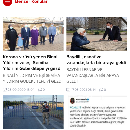
Benzer Konular
Korona virüsü yenen Binali
Baydilli, esnaf ve
Yıldırım ve eşi Semiha
vatandaşlarla bir araya geldi
Yıldırım Göbeklitepe’yi gezdi
BAYDİLLİ ESNAF VE
BİNALİ YILDIRIM VE EŞİ SEMİHA
VATANDAŞLARLA BİR ARAYA
YILDIRIM GÖBEKLİTEPE’Yİ GEZDİ
GELDİ
23.09.2020 15:04
0
17.03.2021 08:14
0