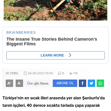
YEREL
26.05.2021 10:00
0
116
A
A
+
-
ABONE OL
Türkiye’nin en sıcak illeri arasında yer alan Şanlıurfa’da
tarım işçileri, 40 derece sıcakta tarlada çapa yaparak