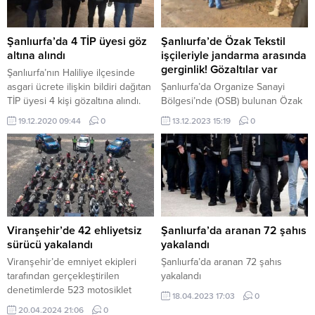
Şanlıurfa’da 4 TİP üyesi göz
Şanlıurfa’de Özak Tekstil
altına alındı
işçileriyle jandarma arasında
gerginlik! Gözaltılar var
Şanlıurfa’nın Haliliye ilçesinde
asgari ücrete ilişkin bildiri dağıtan
Şanlıurfa’da Organize Sanayi
TİP üyesi 4 kişi gözaltına alındı.
Bölgesi’nde (OSB) bulunan Özak
Tekstil’de çalışan işçiler, haklarını
19.12.2020 09:44
0
13.12.2023 15:19
0
almak için başlattıkları iş
durdurma eyleminin 17’nci
gününde jandarma müdahalesiyle
karşı karşıya kaldı. Sabah
saatlerinde OSB’ye gelen işçiler,
girişte jandarma barikatıyla
karşılaştı. Kalabalık olan işçiler,
girişe kurulan jandarma barikatını
Viranşehir’de 42 ehliyetsiz
Şanlıurfa’da aranan 72 şahıs
aşmaya çalıştı. Jandarma işçilere
sürücü yakalandı
yakalandı
tazyikli su ile müdahalede
Viranşehir’de emniyet ekipleri
Şanlıurfa’da aranan 72 şahıs
bulundu. Aralarında...
tarafından gerçekleştirilen
yakalandı
denetimlerde 523 motosiklet
18.04.2023 17:03
0
kontrol edilirken, 42 ehliyetsiz
20.04.2024 21:06
0