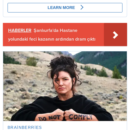
HABERLER
Şanlıurfa'da Hastane
yolundaki feci kazanın ardından dram çıktı