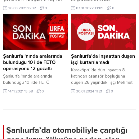
KURTARILDI
26.03.2021 16:32
0
07.01.2022 13:09
0
Şanlıurfa ‘nında aralarında
Şanlıurfa’da inşaattan düşen
bulunduğu 10 ilde FETÖ
işçi kurtarılamadı
operasyonu 12 gözaltı
Karaköprü’de dün inşaatın 8.
Şanlıurfa 'nında aralarında
katından asansör boşluğuna
bulunduğu 10 ilde FETÖ
düşen 26 yaşındaki işçi Mehmet
operasyonu 12 gözaltı
Azak’tan acı haber geldi.
14.11.2021 13:58
0
30.01.2024 11:21
0
Hastanede tedaviye alınan işçinin
doktorların tüm müdahalesine
rağmen kurtarılamayarak hayatını
kaybettiği öğrenildi. Şanlıurfa’da
son dönemde yaşanan inşaattan
düşme vakalarına dün bir yenisi
Şanlıurfa’da otomobiliyle çarptığı
daha eklenmişti. İddiaya göre,
Karaköprü ilçesine bağlı Maşuk