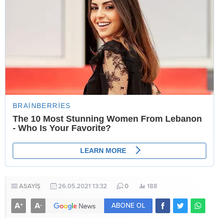
ASAYİŞ
26.05.2021 13:32
0
188
A
A
+
-
ABONE OL