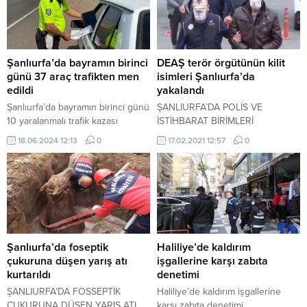
Şanlıurfa’da bayramın birinci
DEAŞ terör örgütünün kilit
günü 37 araç trafikten men
isimleri Şanlıurfa’da
edildi
yakalandı
Şanlıurfa’da bayramın birinci günü
ŞANLIURFA’DA POLİS VE
10 yaralanmalı trafik kazası
İSTİHBARAT BİRİMLERİ
meydana geldi ve bu kazalarda 14
TARAFINDAN YAPILAN ORTAK
18.06.2024 12:13
0
17.02.2021 12:57
0
kişi yaralandı. ŞANLIURFA-
ÇALIŞMADA, DEAŞ TERÖR
Şanlıurfa İl Emniyet Müdürlüğü
ÖRGÜTÜ İÇERİSİNDE KİLİT
Trafik Denetleme birimleri,
KONUMDA BULUNAN SURİYE
bayramın birinci günü de
UYRUKLU 3 KİŞİ YAKALANDI.
uygulamalarına devam etti.
Şanlıurfa’da emniyet ekipleri
tarafından yapılan denetimlerde
863 araç kontrol edildi ve bu
Şanlıurfa’da foseptik
Haliliye’de kaldırım
araçlardan 215’ine trafik kurallarını
çukuruna düşen yarış atı
işgallerine karşı zabıta
ihlal ettikleri için...
kurtarıldı
denetimi
ŞANLIURFA’DA FOSSEPTİK
Haliliye’de kaldırım işgallerine
ÇUKURUNA DÜŞEN YARIŞ ATI
karşı zabıta denetimi