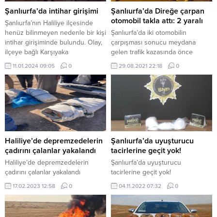
Şanlıurfa’da intihar girişimi
Şanlıurfa’da Direğe çarpan
otomobil takla attı: 2 yaralı
Şanlıurfa’nın Haliliye ilçesinde
henüz bilinmeyen nedenle bir kişi
Şanlıurfa’da iki otomobilin
intihar girişiminde bulundu. Olay,
çarpışması sonucu meydana
ilçeye bağlı Karşıyaka
gelen trafik kazasında önce
Mahallesi’nde meydana geldi.
kaldırıma ardından aydınlatma
11.01.2024 09:05
0
29.08.2021 22:18
0
İddiaya göre, henüz bilinmeyen
direğine çarpan otomobil takla
nedenle bir kişi, bir binanın en
attı. Kazada 2 kişi yaralandı. Kaza,
üst katına çıktı. Çevredekilerin
Sırrın Mahallesi’nde Sırrın Köprülü
ihbarı üzerine olay yerine sağlık,
Kavşağında meydana geldi.
polis ve itfaiye ekipleri sevk
Mardin yönüne doğru seyir eden
edildi. Olay yerine gelen polis
16KPU51 plakalı araca, arkasından
ekipleri, çevrede güvenlik...
gelen 34TC3963 plakalı otomobil
çarptı. Çarpmanın etkisiyle
Haliliye’de depremzedelerin
Şanlıurfa’da uyuşturucu
savrulan araç önce kaldırıma...
çadırını çalanlar yakalandı
tacirlerine geçit yok!
Haliliye’de depremzedelerin
Şanlıurfa’da uyuşturucu
çadırını çalanlar yakalandı
tacirlerine geçit yok!
17.02.2023 12:58
0
04.11.2022 07:32
0