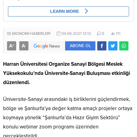
EKONOMİ HABERLERİ
04.06.2021 13:13
0
111
A
A
+
-
ABONE OL
Harran Üniversitesi Organize Sanayi Bölgesi Meslek
Yüksekokulu’nda Üniversite-Sanayi Buluşması etkinliği
düzenlendi.
Üniversite-Sanayi arasındaki iş birliklerini güçlendirmek,
bölge ve Şanlıurfa’ya değer katma amaçlı projeler ortaya
koymaya yönelik “Şanlıurfa’da Hazır Giyim Sektörü”
konulu webinar zoom programı üzerinden
gerçekleştirildi.