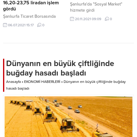
olduğu gibi, adaletli ve...
16,20-23,75 liradan işlem
Şanlıurfa'da "Sosyal Market"
gördü
hizmete girdi
Şanlıurfa Ticaret Borsasında
20.11.2021 09:09
0
preseli pamuğun kilogramı 16,20-
06.07.2021 15:17
0
23,75 liradan satıldı.
Dünyanın en büyük çiftliğinde
buğday hasadı başladı
Anasayfa
»
EKONOMİ HABERLERİ
»
Dünyanın en büyük çiftliğinde buğday
hasadı başladı