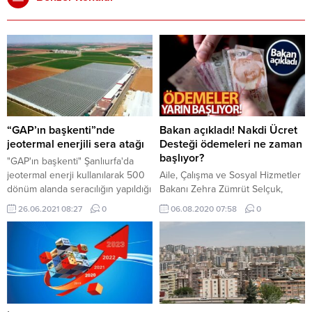
“GAP’ın başkenti”nde
Bakan açıkladı! Nakdi Ücret
jeotermal enerjili sera atağı
Desteği ödemeleri ne zaman
başlıyor?
"GAP'ın başkenti" Şanlıurfa'da
jeotermal enerji kullanılarak 500
Aile, Çalışma ve Sosyal Hizmetler
dönüm alanda seracılığın yapıldığı
Bakanı Zehra Zümrüt Selçuk,
Harran Ovası'ndaki Karaali
Temmuz ayına ilişkin Nakdi Ücret
26.06.2021 08:27
0
06.08.2020 07:58
0
bölgesinde, yeni kuyular açılarak
Desteği ödemelerinin 7
seracılığın 1500 dönüm araziye
Ağustos’ta başlayacağını
yayılması hedefleniyor.
duyurdu.