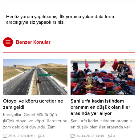
Henüz yorum yapılmamış. İlk yorumu yukarıdaki form
aracılığıyla siz yapabilirsiniz.
Benzer Konular
Otoyol ve köprü ücretlerine
Şanlıurfa kadın istihdam
zam geldi
oranının en düşük olan iller
arasında yer alıyor
Karayolları Genel Müdürlüğü
(KGM), otoyol ve köprü ücretlerine
Şanlıurfa kadın istihdam oranının
zam geldiğini duyurdu. Zamlı
en düşük olan iller arasında yer
tarife, 25 Ekim 2023 Çarşamba
alıyor
25.10.2023 10:51
0
06.03.2023 10:39
0